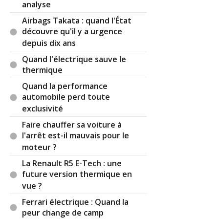
analyse
À Lyon en revanche c'est satisfaisant : Depuis
Airbags Takata : quand l'État
longtemps des parkings relais accessibles en
découvre qu'il y a urgence
métro, et payable avec un simple ticket de métro
depuis dix ans
composté.
Quand l'électrique sauve le
Même chose à Grenoble, encore qu'ils ont le chic
thermique
pour prendre les gens pour des gamins
Quand la performance
irresponsables avec 110¤ d'amende pour défaut
automobile perd toute
de ticket.
exclusivité
Voilà, des idées pêle-mêle, mais dans l'ensemble
Faire chauffer sa voiture à
c'est un domaine trop sérieux (et onéreux !) pour
l'arrêt est-il mauvais pour le
laisser des gens incompétents prendre les
moteur ?
mauvaises décisions.
La Renault R5 E-Tech : une
future version thermique en
Sinon on se retrouvera alors sur des modèles de
villes à l'américaine : Pas de centre-ville historique,
vue ?
mais tous les secteurs d'activité censés être
Ferrari électrique : Quand la
"artisan - centre-ville compatible (bistrots
peur change de camp
boulangeries...)" seront "industriel - périphérie" (le