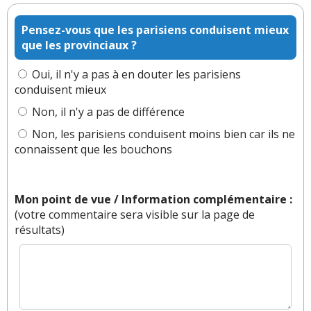
(Votre post sera visible sous le commentaire)
Pensez-vous que les parisiens conduisent mieux
que les provinciaux ?
Par
Pacpat
(Date : 2024-02-08 13:23:10)
Oui, il n'y a pas à en douter les parisiens
conduisent mieux
Les fantômes sont les plus écologiques.
Non, il n'y a pas de différence
Non, les parisiens conduisent moins bien car ils ne
connaissent que les bouchons
Il y a
4
réaction(s) sur ce commentaire :
Mon point de vue / Information complémentaire :
Par
Arkane
TOP CONTRIBUTEUR
(2024-02-
(votre commentaire sera visible sur la page de
08 15:58:48) : 🤔 hein ?
résultats)
Ça me fait penser à la petite blagounette : "chez
moi mon colocataire se plaint qu'il y a un
fantôme dans l'appartement, pourtant moi ça
fait 200 ans que je vis dedans et j'ai jamais rien
remarqué." 👻