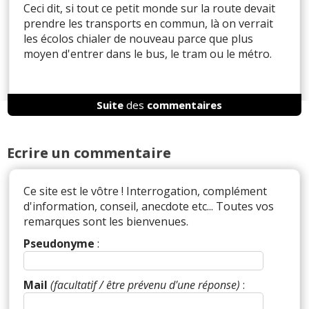
Ceci dit, si tout ce petit monde sur la route devait
prendre les transports en commun, là on verrait
les écolos chialer de nouveau parce que plus
moyen d'entrer dans le bus, le tram ou le métro.
Suite
des
commentaires
Il y a
1
réaction(s) sur ce commentaire :
Ecrire un commentaire
Par
Admin
ADMINISTRATEUR DU SITE
(2024-10-09 12:00:41) : Et pour quoi les écolos
Ce site est le vôtre ! Interrogation, complément
seraient contrariés qu'il n'y a plus de place dans
d'information, conseil, anecdote etc... Toutes vos
les transports en commun ? Leur combat semble
remarques sont les bienvenues.
plus environnemental qu'humain ;-) Même au
contraire, il semblerait que certains écolos
Pseudonyme
:
verraient d'un bon oeil que certains humains
disparaissent.
Mail
(facultatif / être prévenu d'une réponse)
:
Réagir à ce commentaire