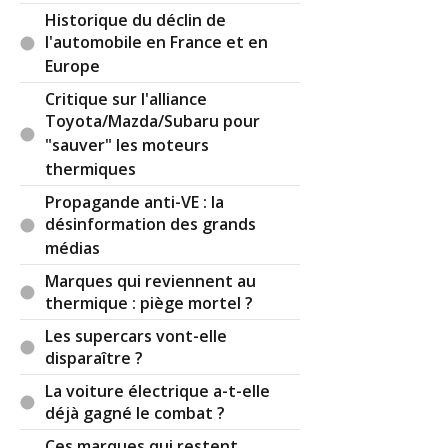
succès des bars V & B, Marie Blachère...).
Historique du déclin de
Absolument tout se fera en voiture et loin de la
l'automobile en France et en
ville par commodité, et on en arrivera au résultat
Europe
inverse.
Critique sur l'alliance
Toyota/Mazda/Subaru pour
"sauver" les moteurs
thermiques
Il y a
12
réaction(s) sur ce commentaire :
Propagande anti-VE : la
désinformation des grands
Par
Fab i trois
TOP CONTRIBUTEUR
(2024-
médias
02-06 20:09:34) : Bonjour,
Marques qui reviennent au
Restreindre les pouvoirs de police du maire pour
thermique : piège mortel ?
sa ville ???, en fait depuis la révolution il en est de
Les supercars vont-elle
façon légale et quasi institutionnelle le 1er
disparaître ?
officier de police. Dans les faits il peut avoir une
police municipale sous ses ordres et une police
La voiture électrique a-t-elle
nationale indirectement sous ordre. Il faut donc
déjà gagné le combat ?
des faits ou des événements qui par leurs
Ces marques qui restent