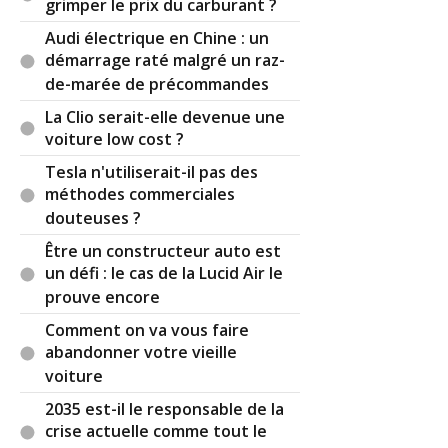
grimper le prix du carburant ?
avant et fin 30 juste après, à 50m d'intervalle. Et
Audi électrique en Chine : un
effectivement tout le monde respecte la limitation
démarrage raté malgré un raz-
30 ! (sous peine de plier l'essieu arrière...) Alors,
de-marée de précommandes
bye bye les courses au marché local, et bonjour
les courses chez Aldi discount pour amortir la
La Clio serait-elle devenue une
facture.
voiture low cost ?
Tesla n'utiliserait-il pas des
Toute logique macroéconomique (pardon, de bon
méthodes commerciales
sens) les dépassent.
douteuses ?
J'ai entendu parler également d'une histoire d'un
Être un constructeur auto est
riverain qui voulait SON dos d'âne devant chez lui...
un défi : le cas de la Lucid Air le
et qui l'a eu. Et qui changeait d'avis juste après, car
prouve encore
à cause des bruits de freins et d'accélération la
valeur de sa maison s'était déprécié de 20%.
Comment on va vous faire
abandonner votre vieille
Et encore des tas d'histoires avec des feux, des
voiture
stops, des aménagements cyclables praticables
2035 est-il le responsable de la
uniquement en VTT... Tellement absurde que
crise actuelle comme tout le
même les policiers municipaux ne viendraient pas