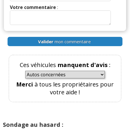
Votre commentaire
:
(Votre post sera visible sous le commentaire)
Par
Polo
(Date : 2024-10-06 09:18:25)
Valider
mon commentaire
C'est plutôt les bagnoles qui pourrissent les villes
que l'inverse, mais bon...
Ces véhicules
manquent d'avis
:
Il y a
1
réaction(s) sur ce commentaire :
Merci
à tous les propriétaires pour
votre aide !
Par
Lolo
(2024-10-06 10:54:18) : Et c'est l'homme
qui pourri la planète.
Réagir à ce commentaire
Sondage au hasard :