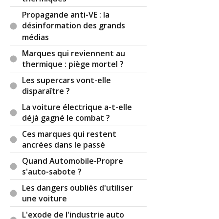
fiches avis, ce serait très sympa de votre part ;-)
Propagande anti-VE : la
désinformation des grands
Concernant le comparo Taycan / E-Tron GT
médias
j'aurais été curieux d'en savoir plus ...
Marques qui reviennent au
Merci aux contributeurs pour leur largesse
thermique : piège mortel ?
d'esprit et d'humour ;-)
Les supercars vont-elle
Par
PAT38
(2023-10-17 18:48:50) : MERCEDES CLA
disparaître ?
2019 AUJOURD HUIT 50000KMS A 24000KMS
La voiture électrique a-t-elle
SIMILI DE SIEGEAVG HS A40000KMS STAR STOP
déjà gagné le combat ?
HS A 50000KMS TOIT OUVRANT HS ET AUCUNE
PRISE EN CHARGE C VRAIMENT DE LA M//
Ces marques qui restent
SERVICE APRES VENTE UNE CATA PAR CONTRE
ancrées dans le passé
LES FACTURES SONT TRESTRES SALES
Quand Automobile-Propre
s'auto-sabote ?
Réagir à ce commentaire
Les dangers oubliés d'utiliser
une voiture
(Votre post sera visible sous le commentaire)
L'exode de l'industrie auto