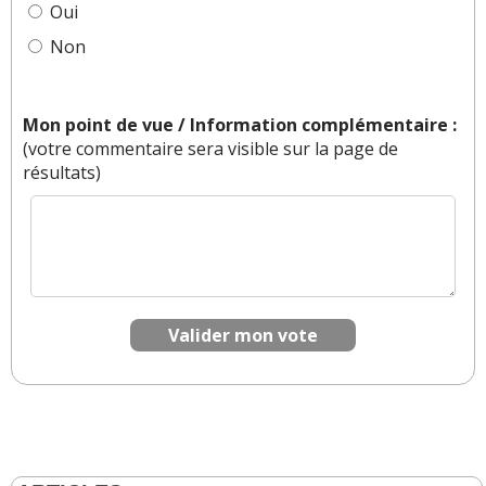
autoscout24.de !
Oui
Non
Réagir à ce commentaire
(Votre post sera visible sous le commentaire)
Mon point de vue / Information complémentaire :
(votre commentaire sera visible sur la page de
résultats)
Par
Silverbullet
(Date : 2023-08-10 14:20:34)
Depuis le "diesel gate" le groupe vw/audi fait des
économies qui se voient sur nos véhicules.
Personnellement, comme voiture de tous les jours
nous avons toujours eu des A3 (l'actuelle est
Valider mon vote
notre 5°), et nous voyons la qualité baisser.
Certains plastiques sont durs alors qu'ils étaient
moussés sur la version précédente.
Pour du cuir de qualité il faut maintenant prendre
l'option nappa.