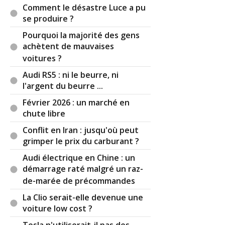
Comment le désastre Luce a pu
ce genre de plaisanterie avant de lire ton
se produire ?
commentaire. C'est chié, c'est le ca-cas de le dire.
🤪🤪🤪
Pourquoi la majorité des gens
achètent de mauvaises
Par
Silverbullet
(2023-08-10 19:25:18) : @Arkane :
voitures ?
bonne déduction, c'est notre dernière Audi.
Audi RS5 : ni le beurre, ni
@Bughaty et Ray K : rouler en étron est
l'argent du beurre ...
rédhibitoire vous l'avez bien compris.
Février 2026 : un marché en
chute libre
Avec la marche forcée vers l’électrification des
voitures, nous (Européens) perdons notre
Conflit en Iran : jusqu'où peut
domination sur la maitrise des motorisations.
grimper le prix du carburant ?
Cela dit, les nouveaux acteurs tels que Tesla ont
Audi électrique en Chine : un
un réseau totalement insuffisant concernant le
démarrage raté malgré un raz-
SAV, Tesla est passée du statut de constructeur
de véhicules de luxe (essentiellement des modelè
de-marée de précommandes
S) au statut de constructeur "presque"
La Clio serait-elle devenue une
généraliste. Il va lui falloir un réseau sérieux
voiture low cost ?
pour la maintenance de ses véhicules même si en
théorie une Tesla demande moins d'entretien.