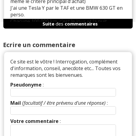
même le critere principal d'achat)
J'ai une Tesla Y par le TAF et une BMW 630 GT en
perso.
Chacune 100 000 km, c'est le jour et la nuit .
Suite
des
commentaires
La BM n'a pas bougé, la Tesla est usée de partout
Apres c'est vrai que la tendance est à faire des
leasing et changer tous les 2 ans.
Ecrire un commentaire
Ce site est le vôtre ! Interrogation, complément
Il y a
2
réaction(s) sur ce commentaire :
d'information, conseil, anecdote etc... Toutes vos
remarques sont les bienvenues.
Pseudonyme
:
Par
Admin
ADMINISTRATEUR DU SITE
(2023-12-02 16:42:18) : Hop hop hop ... D'un genre
assez caractériel je ne peux laisser passer le
Mail
(facultatif / être prévenu d'une réponse)
:
"écrire n'importe quoi". Qu'ai-je dit
PRECISEMENT qui ne va pas ?
Votre commentaire
:
S'agissant de deux véhicules que je connais