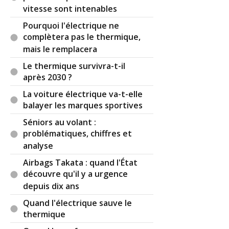
vitesse sont intenables
Bmw cherche depuis des mois à me forcer à
passer sur la série 8 gran coupé mais ma 640d
Pourquoi l'électrique ne
F06 gran coupé sera ma dernière Bmw. La qualité
complètera pas le thermique,
sur la série 8 pourtant plus chère régresse
mais le remplacera
notablement autant au visuel qu'au touché.
Le thermique survivra-t-il
Par
Arkane
TOP CONTRIBUTEUR
(2023-08-
après 2030 ?
11 09:05:58) : Surtout que sur les Allemandes
La voiture électrique va-t-elle
(hors opel) les promotions façon Tesla c'est
balayer les marques sportives
NEIN 😡
Séniors au volant :
Ça baisse d'un côté et ça augmente toujours de
problématiques, chiffres et
l'autre, sont pingres les allemands en
analyse
automobile... comme toujours puisque ça
Airbags Takata : quand l'État
continue de bien se vendre 😄
découvre qu'il y a urgence
Reste que la clientèle actuelle achète un
depuis dix ans
marqueur social : un logo premium.
Quand l'électrique sauve le
Le gros des ventes se sont des petits moteurs et
thermique
les plus en recherche de reconnaissance vont