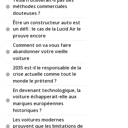
Tesla n'utiliserait-il pas des
Audi à encore quelques bonnes années comme
méthodes commerciales
constructeur premium, mais il va lui falloir
douteuses ?
trouver un design à la hauteur de la marque,
Être un constructeur auto est
regagner en soin en qualité des matériaux et
un défi : le cas de la Lucid Air le
revoir la dénomination de sa gamme électrique.
prouve encore
De façon générale, çà leur fait du bien à ces
Comment on va vous faire
constructeurs premiums de se remettre en
abandonner votre vieille
question et à leurs concessions qui pratiquent
voiture
pour certaines des tarifs prohibitifs notamment
2035 est-il le responsable de la
en terme d'entretien.
crise actuelle comme tout le
Par
Titoune75
TOP CONTRIBUTEUR
(2023-
monde le prétend ?
08-10 22:29:39) : Le temps où Audi mettait en
En devenant technologique, la
avant leur qualité de finition irréprochable est
voiture échapperait-elle aux
révolu.
Audi et Bmw ont cédé sur le plastique noir
marques européennes
brillant si critiqué par le passé chez les autres,
historiques ?
une régression que la presse minimise comme à
Les voitures modernes
son habitude sur les allemandes.
prouvent que les limitations de