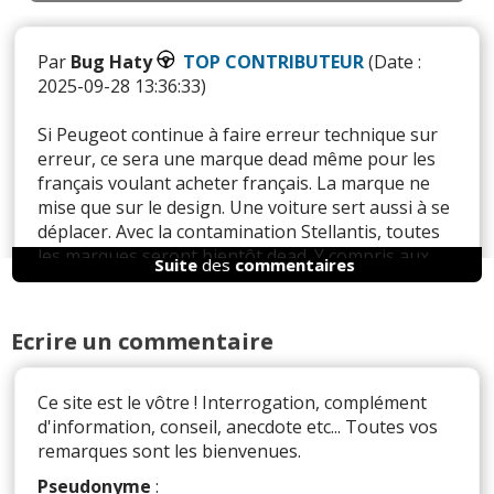
Par
Bug Haty
TOP CONTRIBUTEUR
(Date :
2025-09-28 13:36:33)
Si Peugeot continue à faire erreur technique sur
erreur, ce sera une marque dead même pour les
français voulant acheter français. La marque ne
mise que sur le design. Une voiture sert aussi à se
déplacer. Avec la contamination Stellantis, toutes
les marques seront bientôt dead. Y compris aux
Suite
des
commentaires
USA où les revendeurs se sont révoltés contre la
marque qui voulait éliminer les gros V8.
Ecrire un commentaire
Il y a
1
réaction(s) sur ce commentaire :
Ce site est le vôtre ! Interrogation, complément
d'information, conseil, anecdote etc... Toutes vos
remarques sont les bienvenues.
Par
Admin
ADMINISTRATEUR DU SITE
Pseudonyme
: