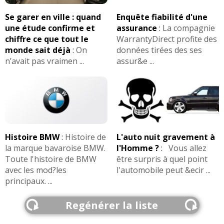
Se garer en ville : quand
Enquête fiabilité d'une
une étude confirme et
assurance
:
La compagnie
chiffre ce que tout le
WarrantyDirect profite des
monde sait déjà
:
On
données tirées des ses
n’avait pas vraimen ...
assur&e ...
Histoire BMW
:
Histoire de
L'auto nuit gravement à
la marque bavaroise BMW.
l'Homme ?
:
Vous allez
Toute l'histoire de BMW
être surpris à quel point
avec les mod?les
l'automobile peut &ecir ...
principaux. ...
Regénérer la liste