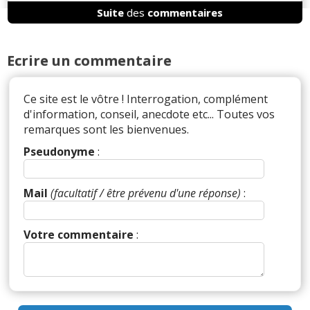
Suite
des
commentaires
Il y a
1
réaction(s) sur ce commentaire :
Ecrire un commentaire
Ce site est le vôtre ! Interrogation, complément
Par
Admin
ADMINISTRATEUR DU SITE
d'information, conseil, anecdote etc... Toutes vos
(2025-01-22 08:28:56) : Le cas des Coréennes est
remarques sont les bienvenues.
en effet en suspens ... C'est un cas intéressant qui
reste à dénouer.
Pseudonyme
:
Réagir à ce commentaire
Mail
(facultatif / être prévenu d'une réponse)
:
(Votre post sera visible sous le commentaire)
Votre commentaire
:
Par
Bug Haty
TOP CONTRIBUTEUR
(Date :
2025-01-17 16:30:51)