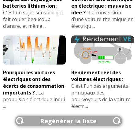
batteries lithium-ion
:
en électrique : mauvaise
C'est un sujet sensible qui
idée ?
:
La conversion
fait couler beaucoup
d’une voiture thermique en
d'ancre, et même ...
électriqu ...
Pourquoi les voitures
Rendement réel des
électriques ont des
voitures électriques
:
écarts de consommation
C'est l'un des arguments
importants ?
:
La
principaux des
propulsion électrique indui
pourvoyeurs de la voiture
...
électr ...
Regénérer la liste