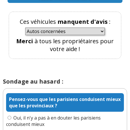
année, de 2025 à 2035 !
Réagir à ce commentaire
Ces véhicules
manquent d'avis
:
(Votre post sera visible sous le commentaire)
Merci
à tous les propriétaires pour
votre aide !
Par
Fab i trois
TOP CONTRIBUTEUR
(Date :
2025-01-23 13:46:13)
Bonjour,
Sondage au hasard :
Oui tout à fait il faut regarder cela à l'échelle
mondiale et non à la hauteur de notre nombril
Pensez-vous que les parisiens conduisent mieux
franco-français, voir notre vue européenne,
que les provinciaux ?
même si le cas Norvégien ou celui de la Chine en la
matière ne reflète pas l'ensemble et sont plutôt à
Oui, il n'y a pas à en douter les parisiens
conduisent mieux
mettre à part.