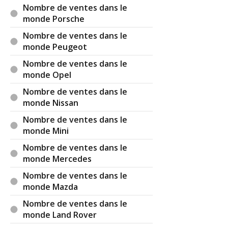
Nombre de ventes dans le
Je pousse mon coup de gueule, non pas contre
monde Porsche
vous "admi" mais contre ce nouveau business
autour de l'électrique alors qu'on va manquer de
Nombre de ventes dans le
lithium dans quelques années, que le pétrole
monde Peugeot
n'est pas éternel et que l'écologie c'est de
Nombre de ventes dans le
radicalement changer notre mode de vie et de
monde Opel
consommation, ce qu'on ne fait pas au passage
et en premier nos dirigeants donneurs de leçons
Nombre de ventes dans le
qu'ils ne respectent pas eux mêmes.
monde Nissan
Nombre de ventes dans le
J'arrête, j'énerve ma femme qui ne comprend pas
monde Mini
ce que je fou à 2h30 du matin sur mon tél. Bonne
nuit.
Nombre de ventes dans le
monde Mercedes
Réagir à ce commentaire
Nombre de ventes dans le
monde Mazda
(Votre post sera visible sous le commentaire)
Nombre de ventes dans le
monde Land Rover