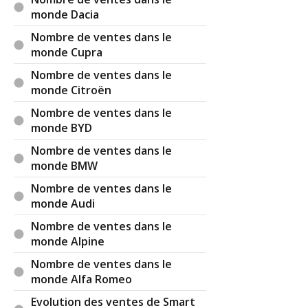
électrique ne sera pas pour demain .
monde Dacia
De plus , vous aurez plus de chance de trouver
Nombre de ventes dans le
une pépite d or ou un diamant qu une borne de
monde Cupra
recharge ....
Pour rester dans le giron français , est ce que la
Nombre de ventes dans le
Martinique et la Guadeloupe ( départements)
monde Citroën
auront les mêmes possibilités que la métropole de
Nombre de ventes dans le
faire rouler des autos électriques pour tout le
monde BYD
monde ??? ( Centrale thermique )
Donc , le monde pour vous , ce ne sont que les
Nombre de ventes dans le
pays industrialises et d un niveau de vie élevé ....
monde BMW
Un peu plus de 10% de la population mondiale ,
Nombre de ventes dans le
les autres ne sont que quantité négligeable ....
monde Audi
Nombre de ventes dans le
monde Alpine
Il y a
6
réaction(s) sur ce commentaire :
Nombre de ventes dans le
monde Alfa Romeo
Par
Tib
TOP CONTRIBUTEUR
(2025-01-22
Evolution des ventes de Smart