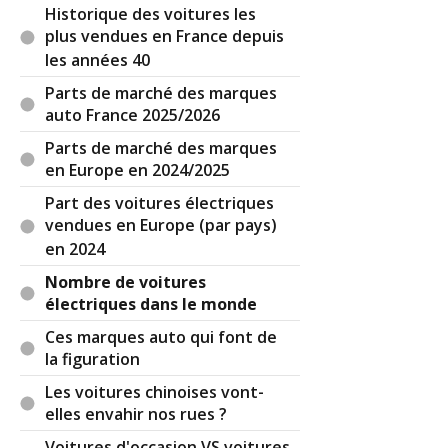
Historique des voitures les
de haine et de manifestations.
plus vendues en France depuis
les années 40
Le Nigeria a annoncé une interdiction des
importations de voitures neuves et d'occasions
Parts de marché des marques
thermiques.
auto France 2025/2026
Parts de marché des marques
Tout ce qui ne répond pas aux normes
en Europe en 2024/2025
européennes est envoyé en Afrique, Let c'est le
secteur des transports qui est le principal
Part des voitures électriques
contributeur à la pollution urbaine dans de
vendues en Europe (par pays)
nombreuses villes africaines et aux émissions de
en 2024
gaz à effet de serre liées à l'énergie et dans la
Nombre de voitures
plupart des pays africains dixit le Monde.
électriques dans le monde
On verra bien comment va se passer la transition
Ces marques auto qui font de
forcée, quand la classe moyenne française ne
la figuration
pourra plus vivre convenablement avec son
Les voitures chinoises vont-
salaire. Si l'étau continue de se resserrer dans
elles envahir nos rues ?
notre pays, ça va donner lieu à une révolution et
je suis prêt à prendre les armes pour protéger
Voitures d'occasion VS voitures