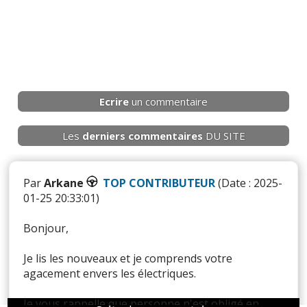
Ecrire
un commentaire
Les
derniers
commentaires
DU SITE
Par
Arkane
TOP CONTRIBUTEUR
(Date : 2025-
01-25 20:33:01)
Bonjour,
Je lis les nouveaux et je comprends votre
agacement envers les électriques.
Je vous rappelle que personne n'est obligé en