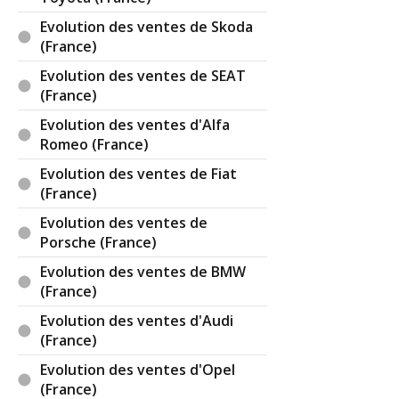
partie sont expédiés là bas sous label
Evolution des ventes de Skoda
humanitaire ) pour pouvoir se déplacer pendant
(France)
quelques "siècles" ....
Evolution des ventes de SEAT
Par
taurus
TOP CONTRIBUTEUR
(2025-01-25
(France)
08:18:15) : La haute volta existe plus, cela
remonte au président assassine Thomas
Evolution des ventes d'Alfa
Sankara. Maintenant s'appelle Burkina Faso.
Romeo (France)
Par
Bug Haty
TOP CONTRIBUTEUR
(2025-01-
Evolution des ventes de Fiat
25 16:58:31) : Ah bon, je croyais que c'était le
(France)
premier producteur de batteries électriques au
Evolution des ventes de
monde.
Porsche (France)
Réagir à ce commentaire
Evolution des ventes de BMW
(France)
(Votre post sera visible sous le commentaire)
Evolution des ventes d'Audi
(France)
Evolution des ventes d'Opel
(France)