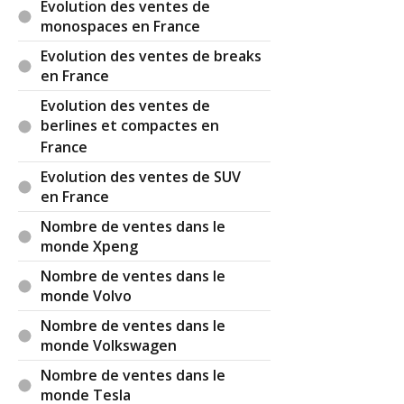
Evolution des ventes de
l'humanité "physique".
monospaces en France
Par
Tib
TOP CONTRIBUTEUR
(2025-01-25
Evolution des ventes de breaks
18:40:50) : Plus large, on est déjà pas capable de
en France
gérer convenablement notre consommation
Evolution des ventes de
d'électricité avec des factures tantôt élevées,
berlines et compactes en
tantôt un peu près stables.
France
Et tout le monde à l'électrique, mais oui bien sûr.
Evolution des ventes de SUV
Par
Tib
TOP CONTRIBUTEUR
(2025-01-26
en France
02:31:40) : J'en rajoute une couche, à Mayotte leur
Nombre de ventes dans le
ouragan a tout balayé, on recharge comment
monde Xpeng
dans un bidonville ?
Notre France qui inonde, les primes d'assurance
Nombre de ventes dans le
qui augmentent. Imaginez si maintenant il faut
monde Volvo
rembourser des électriques en grand nombre qui
Nombre de ventes dans le
sont des fardeaux pour les assureurs.
monde Volkswagen
Il ne se passe pas une semaine sans que nous ne
soyons pas touchés sur la planète et au lieu de
Nombre de ventes dans le
nous poser les bonnes questions, on ne fait que
monde Tesla