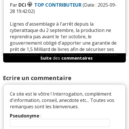
Par
DCi
TOP CONTRIBUTEUR
(Date : 2025-09-
28 19:42:02)
Lignes d'assemblage à l'arrêt depuis la
cyberattaque du 2 septembre, la production ne
reprendra pas avant le 1er octobre, le
gouvernement obligé d'apporter une garantie de
prêt de 1,5 Milliard de livres afin de sécuriser ses
financements et éviter la faillite des sous-traitants
Suite
des
commentaires
(info presse éco), sale temps pour JLR.
Ecrire un commentaire
Il y a
2
réaction(s) sur ce commentaire :
Ce site est le vôtre ! Interrogation, complément
d'information, conseil, anecdote etc... Toutes vos
remarques sont les bienvenues.
Par
Admin
ADMINISTRATEUR DU SITE
(2025-10-03 15:14:07) : C'est quand même fou ce
Pseudonyme
:
genre d'histoire, on se croirait dans Watch Dogs.