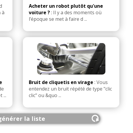
d
Acheter un robot plutôt qu'une
 à
voiture ?
:
Il y a des moments où
l’époque se met à faire d ...
e
Bruit de cliquetis en virage
:
Vous
de
entendez un bruit répété de type "clic
 ...
clic" ou &quo ...
énérer la liste