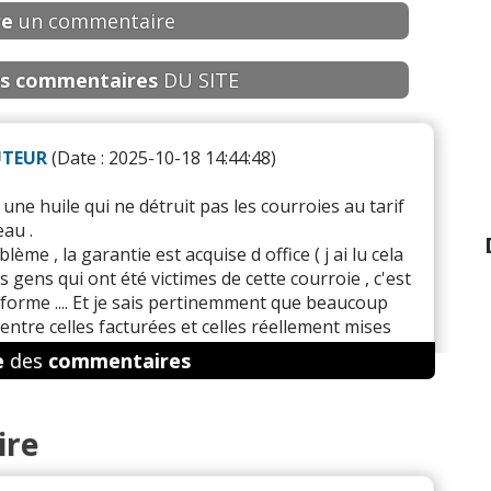
re
un commentaire
s
commentaires
DU SITE
UTEUR
(Date : 2025-10-18 14:44:48)
ne huile qui ne détruit pas les courroies au tarif
au .
ème , la garantie est acquise d office ( j ai lu cela
s gens qui ont été victimes de cette courroie , c'est
onforme .... Et je sais pertinemment que beaucoup
entre celles facturées et celles réellement mises
e
des
commentaires
galer .
ire
r à ce commentaire