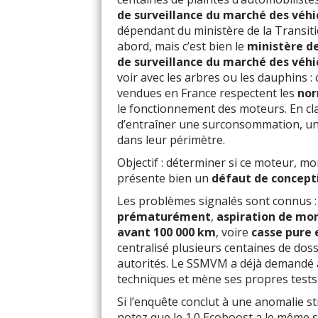
de surveillance du marché des véh
dépendant du ministère de la Transiti
abord, mais c’est bien le
ministère de
de surveillance du marché des véh
voir avec les arbres ou les dauphins : c
vendues en France respectent les
nor
le fonctionnement des moteurs. En cl
d’entraîner une surconsommation, une 
dans leur périmètre.
Objectif : déterminer si ce moteur, mo
présente bien un
défaut de concept
Les problèmes signalés sont connus 
prématurément
,
aspiration de morc
avant 100 000 km
, voire
casse pure 
centralisé plusieurs centaines de doss
autorités. Le SSMVM a déjà demandé à
techniques et mène ses propres tests 
Si l’enquête conclut à une anomalie st
notez que le 1.0 Ecoboost a le même s