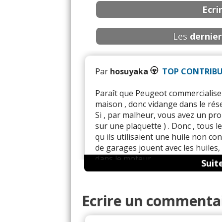
Ecri
Les
dernier
Par
hosuyaka
TOP CONTRIB
Paraît que Peugeot commercialise u
maison , donc vidange dans le rése
Si , par malheur, vous avez un probl
sur une plaquette ) . Donc , tous le
qu ils utilisaient une huile non c
de garages jouent avec les huiles, 
dans le moteur .
Suit
Je sens que des avocats vont se ré
Ecrire un commenta
Réagi