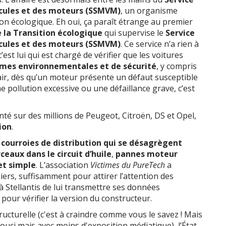
icules et des moteurs (SSMVM)
, un organisme
on écologique. Eh oui, ça paraît étrange au premier
 la Transition écologique
qui supervise le
Service
icules et des moteurs (SSMVM)
. Ce service n’a rien à
’est lui qui est chargé de vérifier que les voitures
mes environnementales et de sécurité
, y compris
air, dès qu’un moteur présente un défaut susceptible
pollution excessive ou une défaillance grave, c’est
nté sur des millions de Peugeot, Citroën, DS et Opel,
ion
.
:
courroies de distribution qui se désagrègent
eaux dans le circuit d’huile
,
pannes moteur
et simple
. L’association
Victimes du PureTech
a
iers, suffisamment pour attirer l’attention des
 Stellantis de lui transmettre ses données
pour vérifier la version du constructeur.
ructurelle (c'est à craindre comme vous le savez ! Mais
ouci mais avec moins d'exposition médiatique), l’État