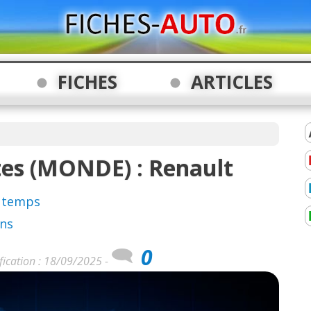
FICHES
ARTICLES
tes (MONDE) : Renault
e temps
ons
0
fication : 18/09/2025 -