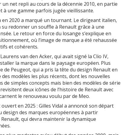
 un net repli au cours de la décennie 2010, en partie
t à une gamme parfois jugée vieillissante.
n en 2020 a marqué un tournant. Le dirigeant italien,
a su redonner un souffle à Renault grâce à une
nsée. Le retour en force du losange s’explique en
ositionnement, où l’image de marque a été rehaussée
ifs et cohérents.
aurens van den Acker, qui avait signé la Clio IV,
staller la marque dans le paysage européen. Plus
ge de Peugeot, qui a pris la tête du design Renault en
e des modèles les plus récents, dont les nouvelles
lus de simples concepts mais bien des modèles de série
revisitent deux icônes de l’histoire de Renault avec
ncarnent le renouveau voulu par de Meo.
ouvert en 2025 : Gilles Vidal a annoncé son départ
e du design des marques européennes à partir
r Renault, qui devra maintenir la dynamique
nées.