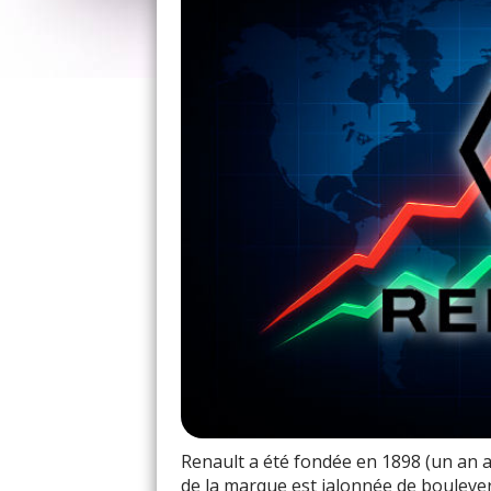
Renault a été fondée en 1898 (un an av
de la marque est jalonnée de bouleve