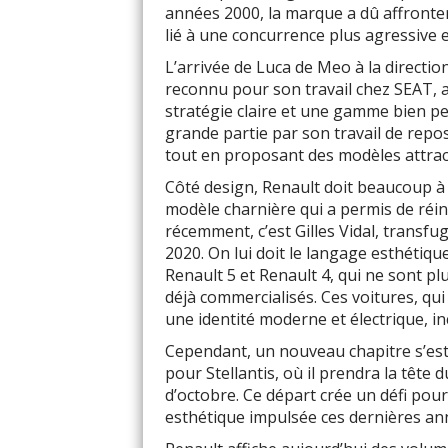
années 2000, la marque a dû affronter
lié à une concurrence plus agressive e
L’arrivée de Luca de Meo à la directio
reconnu pour son travail chez SEAT, 
stratégie claire et une gamme bien pe
grande partie par son travail de rep
tout en proposant des modèles attract
Côté design, Renault doit beaucoup à L
modèle charnière qui a permis de réin
récemment, c’est Gilles Vidal, transfu
2020. On lui doit le langage esthétiqu
Renault 5 et Renault 4, qui ne sont p
déjà commercialisés. Ces voitures, qui 
une identité moderne et électrique, i
Cependant, un nouveau chapitre s’est 
pour Stellantis, où il prendra la têt
d’octobre. Ce départ crée un défi pou
esthétique impulsée ces dernières an