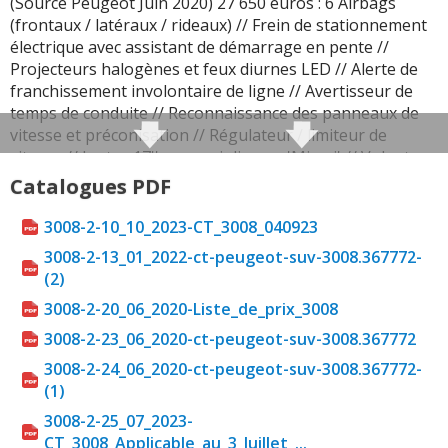
(Source Peugeot Juin 2020) 27 650 euros : 6 Airbags
(frontaux / latéraux / rideaux) // Frein de stationnement
électrique avec assistant de démarrage en pente //
Projecteurs halogènes et feux diurnes LED // Alerte de
franchissement involontaire de ligne // Avertisseur de
temps de conduite // Reconnaissance des panneaux de
vitesse et préconisation // Régulateur / limiteur de
vitesse // Jantes 17'' avec enjoliveurs 'Miami' // Volant
cuir // Nouveau Peugeot i-Cockpit® avec dalle
Catalogues PDF
numérique tête haute // Air conditionné manuel // Lève-
vitres avant et arrière électriques et séquentiels avec
3008-2-10_10_2023-CT_3008_040923
antipincement // Rétroviseurs extérieurs électriques et
3008-2-13_01_2022-ct-peugeot-suv-3008.367772-
dégivrants // Plancher de coffre deux positions // Sellerie
(2)
Tissu 'Meco' // Réglage en hauteur du siège conducteur
3008-2-20_06_2020-Liste_de_prix_3008
// Radio avec écran LCD, 6 haut-parleurs, MP3,
Bluetooth, kit mains libres, 1 prise USB
3008-2-23_06_2020-ct-peugeot-suv-3008.367772
Active
3008-2-24_06_2020-ct-peugeot-suv-3008.367772-
(1)
De 29 750 à 34 000 euros : Projecteurs antibrouillard //
Aide au stationnement arrière // Jantes alliage 17"
3008-2-25_07_2023-
'Chicago' // Inserts d'ailes avant chromés // Volant
CT_3008_Applicable_au_3_Juillet_...