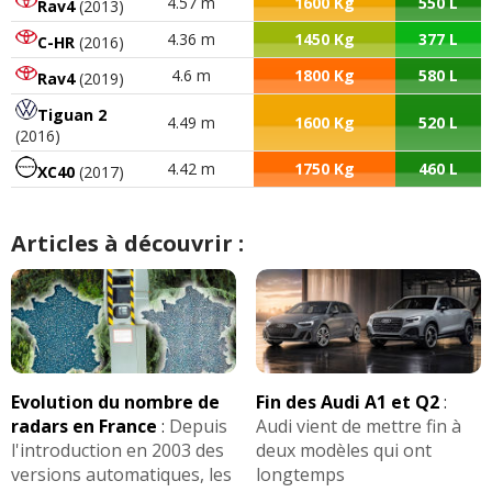
4.57 m
1600 Kg
550 L
Rav4
(2013)
4.36 m
1450 Kg
377 L
C-HR
(2016)
4.6 m
1800 Kg
580 L
Rav4
(2019)
Tiguan 2
4.49 m
1600 Kg
520 L
(2016)
4.42 m
1750 Kg
460 L
XC40
(2017)
Articles à découvrir :
Evolution du nombre de
Fin des Audi A1 et Q2
:
radars en France
:
Depuis
Audi vient de mettre fin à
l'introduction en 2003 des
deux modèles qui ont
versions automatiques, les
longtemps