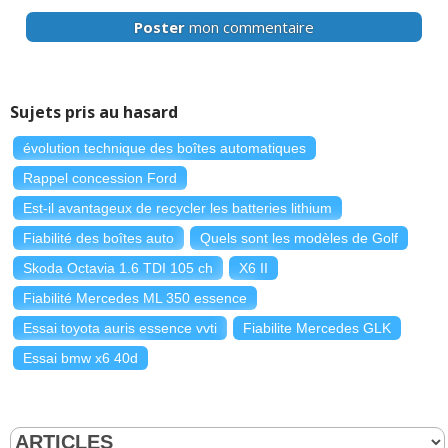
Poster
mon commentaire
Sujets pris au hasard
évolution technique des boîtes automatiques
Rappel concession Ford
Est-il avantageux de recycler les batteries lithium
Fiabilité des boîtes auto
Quels sont les modèles de Golf
Skoda Octavia 1.6 TDI 105 ch
X6 II
Fiabilité Mercedes ML 350 essence
Essai toyota auris essence vvti
Fiabilite Mercedes GLK
Essai bmw x6 40d