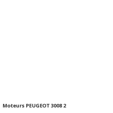
...
Versions hybrides qui
rendent le coffre
Très bon look même si
(amputé de 125 litres) et
je ne suis pas
la modularité
forcément très fan de
moyennes, sans oublier
l'arrière (ça finit par
la perte de dynamisme
venir toutefois) qui peut
dû au poids
paraître un peu lourd et
biscornu inutilement. En
Tous les autres défauts
revanche, l'avant est
PEUGEOT 3008 2 signalés
vraiment sympa !
Toutes les autres qualités
PEUGEOT 3008 2 signalées
Moteurs PEUGEOT 3008 2