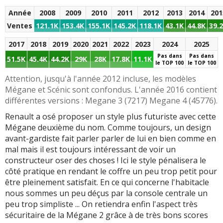
comportement
(électronique et
RS
6.5
Année
2008
2009
2010
2011
2012
2013
2014
201
Bonne insonorisation
mécanique)
Ventes
121.1K
153.4K
155.1K
145.2K
118.1K
43.1K
44.8K
39.
Equipement généreux
Vieillissement moyen
Finition
6.5
2017
2018
2019
2020
2021
2022
2023
2024
2025
d'entré de gamme
Restylage
6.6
Présentation intérieure
Pas dans
Pas dans
51.5K
45.4K
44.2K
29K
28K
17.8K
11.1K
comme la majorité des
le TOP 100
le TOP 100
Infotainment
0
un peu simpliste,
Renault
certains boutons font
Attention, jusqu'à l'année 2012 incluse, les modèles
Restylage
4
Bonne ergonomie
penser que l'on est
Mégane et Scénic sont confondus. L'année 2016 contient
dans une voiture pour
différentes versions : Megane 3 (7217) Megane 4 (45776).
Habitabilité
6.6
Boucliers (pare chocs)
enfant (typique à
Renault a osé proposer un style plus futuriste avec cette
bien protégés des
Coffre
(330L)
6
Renault sur les
Mégane deuxième du nom. Comme toujours, un design
rayures
Megane 2 Estate
générations des années
8.4
avant-gardiste fait parler parler de lui en bien comme en
(520L)
2000)
Equipement de sécurité
mal mais il est toujours intéressant de voir un
(vous êtes bien protégé
constructeur oser des choses ! Ici le style pénalisera le
Tous les autres défauts
Fiabilité
5.7
à bord de la Mégane 2)
côté pratique en rendant le coffre un peu trop petit pour
RENAULT Megane 2
être pleinement satisfait. En ce qui concerne l'habitacle
signalés
Rayon de braquage
+ d'infos
sur la notation
nous sommes un peu déçus par la console centrale un
court (pratique pour les
peu trop simpliste ... On retiendra enfin l'aspect très
manoeuvres en ville)
sécuritaire de la Mégane 2 grâce à de très bons scores