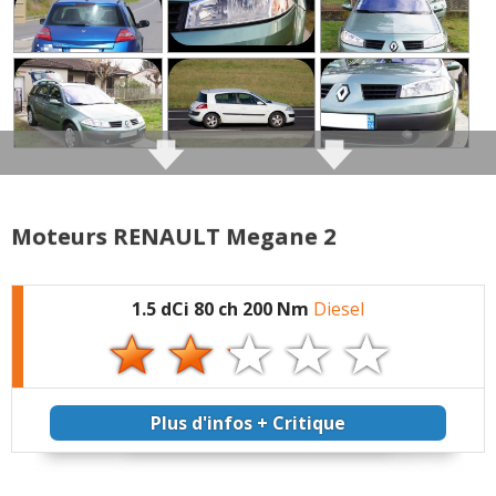
jamais de circuit,
Jamais au rupteur, en seconde rarement à 95/kmh
Le plaisir les virages, les ronds points !
Remarque : Couple Maxi à 3000 t/mn,
Vitesse 130 km/h sur auto route à 2800 t/mn,
Mais a tendance à monter tranquillement et
subtilement à 3000 t/mn alors compteur est à 145
km/h ==> restons vigilant -;)
Vitesse maxi atteinte + 200 en Allemagne
Moteurs RENAULT Megane 2
Commenter cet avis
1.5 dCi 80 ch 200 Nm
Diesel
(Votre post sera visible sous le commentaire
après validation)
Plus d'infos + Critique
Tous les autres
avis >>