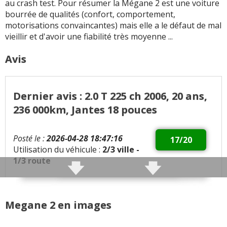
au crash test. Pour résumer la Mégane 2 est une voiture
Nombre de rangements
bourrée de qualités (confort, comportement,
généreux, une des
motorisations convaincantes) mais elle a le défaut de mal
meilleures compactes à
vieillir et d'avoir une fiabilité très moyenne ...
ce niveau là
Avis
Toutes les autres qualités
RENAULT Megane 2
signalées
Dernier avis : 2.0 T 225 ch 2006, 20 ans,
236 000km, Jantes 18 pouces
Posté le :
2026-04-28 18:47:16
17/20
Utilisation du véhicule :
2/3 ville -
1/3 route
Qualités :
Qualité routière, tenu route, freinage
Megane 2 en images
Défauts :