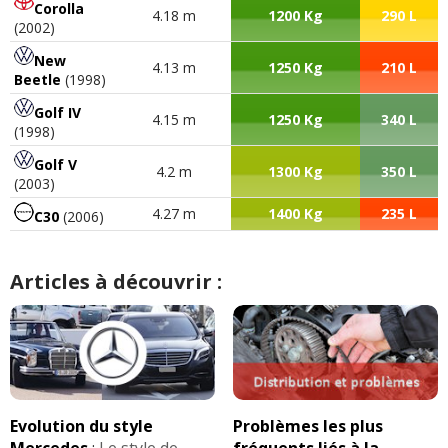
Corolla
4.18 m
1200 Kg
290 L
(2002)
New
4.13 m
1250 Kg
210 L
Beetle
(1998)
Golf IV
4.15 m
1250 Kg
340 L
(1998)
Golf V
4.2 m
1300 Kg
350 L
(2003)
4.27 m
1400 Kg
235 L
C30
(2006)
Articles à découvrir :
Evolution du style
Problèmes les plus
Mercedes
:
Le style de
fréquents liés à la