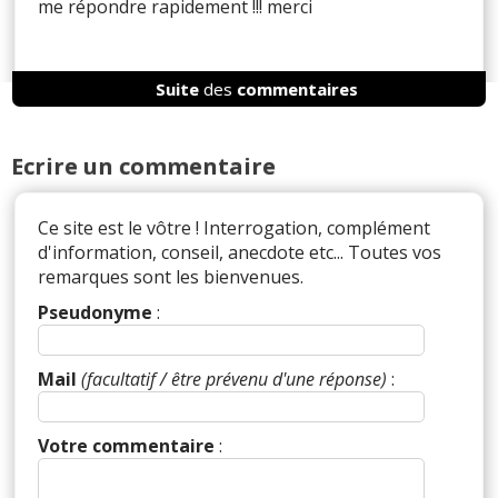
me répondre rapidement !!! merci
Suite
des
commentaires
Il y a
2
réaction(s) sur ce commentaire :
Ecrire un commentaire
Par
Wanu1966
TOP CONTRIBUTEUR /
MECANO
(2017-02-05 16:32:40) : Oui, vous êtes
sur la toile et il y a risque d'éclatement, surtout
Ce site est le vôtre ! Interrogation, complément
sur le flanc, changez le rapidement, cdt.
d'information, conseil, anecdote etc... Toutes vos
remarques sont les bienvenues.
Par
Hondiste convaincu
TOP
CONTRIBUTEUR
(2017-02-05 17:33:37) :
Pseudonyme
:
Pneumatique mort, à remplacer d'urgenc.
Mail
(facultatif / être prévenu d'une réponse)
:
Réagir à ce commentaire
Votre commentaire
(Votre post sera visible sous le commentaire)
: