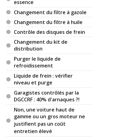
essence
Répond-moi merci!!!!! !!!!!!!!!! !!!
Changement du filtre à gazole
Réagir à ce commentaire
Changement du filtre à huile
Contrôle des disques de frein
(Votre post sera visible sous le commentaire)
Changement du kit de
distribution
Purger le liquide de
Par
Anonyme
refroidissement
Liquide de frein : vérifier
Merci pour les info'
niveau et purge
Garagistes contrôlés par la
DGCCRF : 40% d'arnaques ?!
Il y a
1
réaction(s) sur ce commentaire :
Non, une voiture haut de
gamme ou un gros moteur ne
Par
tominou1211
(2012-06-07 17:47:06) : faudrait
justifient pas un coût
mettre les materiaux et leur fonction
entretien élevé