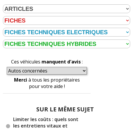
MECANO
(2013-10-28 13:23:48) : Est qu'un train
peut crevé l'illuminé ?
Réagir à ce commentaire
(Votre post sera visible sous le commentaire)
Ces véhicules
manquent d'avis
:
Par
hoho
(Date : 2012-11-04 20:44:17)
Ajouter plus de détail sur les matieres composant
Merci
à tous les propriétaires
un pneu de camion PL
pour votre aide !
merci
SUR LE MÊME SUJET
Réagir à ce commentaire
Limiter les coûts : quels sont
les entretiens vitaux et