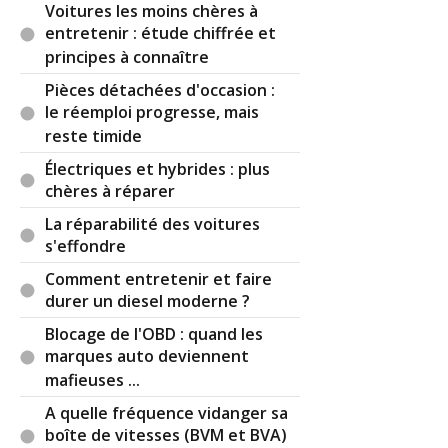
Admin :
en effet cet article est à compléter avec
Voitures les moins chères à
ces informations. Nous le ferons prochainement.
entretenir : étude chiffrée et
principes à connaître
Réagir à ce commentaire
Pièces détachées d'occasion :
le réemploi progresse, mais
(Votre post sera visible sous le commentaire)
reste timide
Électriques et hybrides : plus
chères à réparer
La réparabilité des voitures
s'effondre
Comment entretenir et faire
durer un diesel moderne ?
Blocage de l'OBD : quand les
marques auto deviennent
mafieuses ...
A quelle fréquence vidanger sa
boîte de vitesses (BVM et BVA)