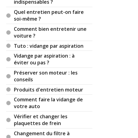
indispensables ?
(Votre post sera visible sous le commentaire)
Quel entretien peut-on faire
soi-même ?
Comment bien entretenir une
Par
sablibli94
voiture ?
Cest fait en quoi un pneus ? s'il vous plait j'ai
Tuto : vidange par aspiration
besoin de la reponse pour le vendredi 25 mai 2012
Vidange par aspiration : à
c'est pour un devoir noté !!!!!!!!!!!!!!!!
éviter ou pas ?
Préserver son moteur : les
conseils
Il y a
1
réaction(s) sur ce commentaire :
Produits d'entretien moteur
Comment faire la vidange de
Par
porsche
(2013-10-27 08:12:16) : Désolé, tout
votre auto
le monde demande quelque chose, mais il y a trop
de personne. Un pneu est fait de gomme. Bon
Vérifier et changer les
exposé!!!!!!
plaquettes de frein
Changement du filtre à
Fait le dimanche 27 octobre 2013 à 08:12