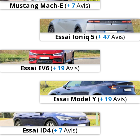
Mustang Mach-E
(
+
7
Avis
)
Essai Ioniq 5
(
+
47
Avis
)
Essai EV6
(
+
19
Avis
)
Essai Model Y
(
+
19
Avis
)
Essai ID4
(
+
7
Avis
)