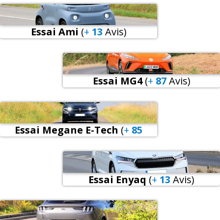
Essai Ami
(
+
13
Avis
)
Essai MG4
(
+
87
Avis
)
Essai Megane E-Tech
(
+
85
Avis
)
Essai Enyaq
(
+
13
Avis
)