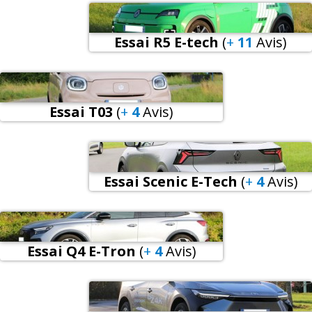
Essai R5 E-tech
(
+
11
Avis
)
Essai T03
(
+
4
Avis
)
Essai Scenic E-Tech
(
+
4
Avis
)
Essai Q4 E-Tron
(
+
4
Avis
)