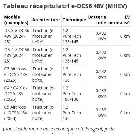
Tableau récapitulatif e-DCS6 48V (MHEV)
Modèle
Batterie
EV
Architecture
Thermique
(exemples)
utile
normalisé
DS 3 e-DCS6
Traction (e-
1.2
0.432
48V (2024–
moteur en
PureTech
0 km
kWh
25)
boîte)
136/145
DS 4 e-DCS6
Traction (e-
1.2
0.432
48V (2024–
moteur en
PureTech
0 km
kWh
25)
boîte)
136/145
C3 Aircross II
Traction (e-
1.2
0.432
e-DCS6 48V
moteur en
PureTech
0 km
kWh
(2025)
boîte)
136
C4 / C4 X e-
Traction (e-
1.2
0.432
DCS6 48V
moteur en
PureTech
0 km
kWh
(2025)
boîte)
100/136
C5 Aircross
Traction (e-
1.2
0.432
e-DCS6 48V
moteur en
PureTech
0 km
kWh
(2024)
boîte)
136
(oui, c’est la même base technique côté Peugeot, juste