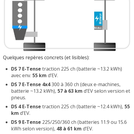
Quelques repères concrets (et lisibles):
DS 7 E-Tense
traction 225 ch (batterie ~13.2 kWh)
avec env.
55 km
d’EV.
DS 7 E-Tense 4x4
300 à 360 ch (deux e-machines,
batterie ~13.2 kWh),
57 à 63 km
d’EV selon version et
pneus.
DS 4 E-Tense
traction 225 ch (batterie ~12.4 kWh),
55
km
d’EV.
DS 9 E-Tense
225/250/360 ch (batteries 11.9 ou 15.6
kWh selon version),
48 à 61 km
d’EV.