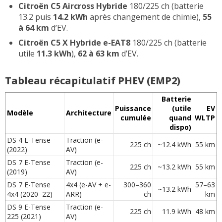
Citroën C5 Aircross Hybride
180/225 ch (batterie
13.2 puis
14.2 kWh
après changement de chimie),
55
à 64 km
d’EV.
Citroën C5 X Hybride e-EAT8
180/225 ch (batterie
utile
11.3 kWh
),
62 à 63 km
d’EV.
Tableau récapitulatif PHEV (EMP2)
Batterie
Puissance
(utile
EV
Modèle
Architecture
cumulée
quand
WLTP
dispo)
DS 4 E-Tense
Traction (e-
225 ch
~12.4 kWh
55 km
(2022)
AV)
DS 7 E-Tense
Traction (e-
225 ch
~13.2 kWh
55 km
(2019)
AV)
DS 7 E-Tense
4x4 (e-AV + e-
300–360
57–63
~13.2 kWh
4x4 (2020–22)
ARR)
ch
km
DS 9 E-Tense
Traction (e-
225 ch
11.9 kWh
48 km
225 (2021)
AV)