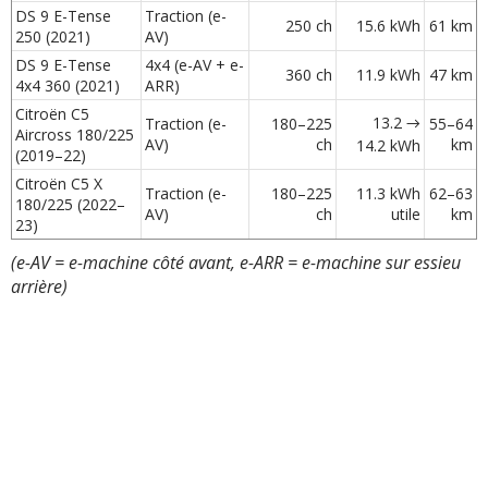
DS 9 E-Tense
Traction (e-
250 ch
15.6 kWh
61 km
250 (2021)
AV)
DS 9 E-Tense
4x4 (e-AV + e-
360 ch
11.9 kWh
47 km
4x4 360 (2021)
ARR)
Citroën C5
13.2 →
Traction (e-
180–225
55–64
Aircross 180/225
AV)
ch
km
14.2 kWh
(2019–22)
Citroën C5 X
Traction (e-
180–225
11.3 kWh
62–63
180/225 (2022–
AV)
ch
utile
km
23)
(e-AV = e-machine côté avant, e-ARR = e-machine sur essieu
arrière)