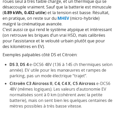
roues seul à très faible charge, et un thermique qui se
désaccouple vraiment. Sauf que la batterie est minuscule
(
0.89 kWh, 0.432 utile
) et la tension est basse. Résultat,
en pratique, on reste sur du
MHEV
(micro-hybride)
malgré la cinématique avancée.
C’est aussi ce qui rend le système atypique et intéressant
(on retrouve les briques d’un vrai HSD, mais calibrées
pour l’assistance et le velouté urbain plutôt que pour
des kilomètres en EV).
Exemples palpables côté DS et Citroën:
DS 3
,
DS 4
e-DCS6 48V (136 à 145 ch thermiques selon
année). EV utile pour les manœuvres et rampes de
parking, pas un mode électrique “trajet”.
Citroën C3 Aircross II
,
C4
,
C4 X
,
C5 Aircross
e-DCS6
48V (mêmes logiques). Les valeurs d’autonomie EV
normalisées sont à 0 km (cohérent avec la petite
batterie), mais on sent bien les quelques centaines de
mètres possibles à très basse vitesse.