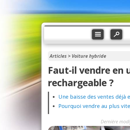
Articles
>
Voiture hybride
Faut-il vendre en
rechargeable ?
Une baisse des ventes déjà 
Pourquoi vendre au plus vite
Dernière modi