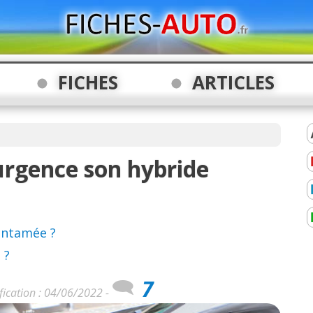
FICHES
ARTICLES
 urgence son hybride
entamée ?
 ?
7
fication : 04/06/2022 -