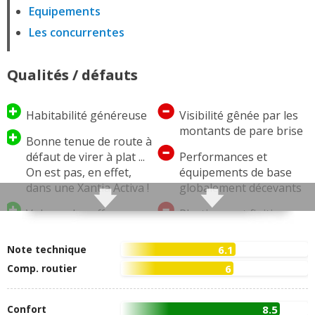
Equipements
Les concurrentes
Qualités / défauts
Habitabilité généreuse
Visibilité gênée par les
montants de pare brise
Bonne tenue de route à
défaut de virer à plat ...
Performances et
On est pas, en effet,
équipements de base
dans une Xantia Activa !
globalement décevants
Volume du coffre
Plastiques et finition
important, voire même
intérieure moyens
très satisfaisant.
Note technique
6.1
Pas de diesel au dessus
Pourtant il ne fait pas 5
Comp. routier
6
de 110 chevaux
mètres de long
Bruits parasites dans le
Bon confort, ce qui
Confort
8.5
tableau de bord