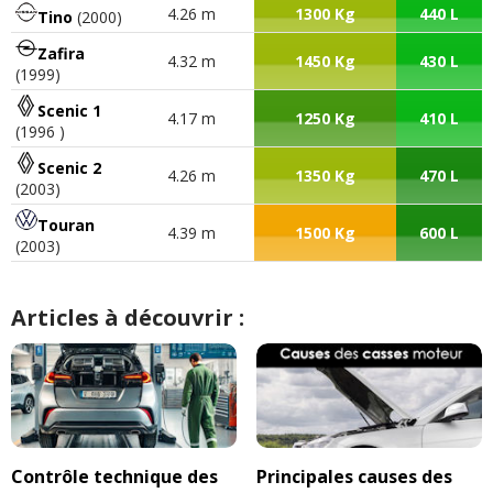
4.26 m
1300 Kg
440 L
Tino
(2000)
Zafira
4.32 m
1450 Kg
430 L
(1999)
Scenic 1
4.17 m
1250 Kg
410 L
(1996 )
Scenic 2
4.26 m
1350 Kg
470 L
(2003)
Touran
4.39 m
1500 Kg
600 L
(2003)
Articles à découvrir :
Contrôle technique des
Principales causes des