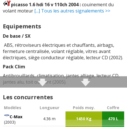
picasso 1.6 hdi 16 v 110ch 2004 :
couinement du
volant moteur
[...] Tous les autres signalements >>
Equipements
De base / SX
ABS, rétroviseurs électriques et chauffants, airbags,
fermeture centralisée, volant réglable, vitres avant
électriques, siège conducteur réglable, lecteur CD (2002).
Pack Clim
Antibrouillards, climatisation, jantes alliage, lecteur CD,
jantes alu, toit ouvrant (2005).
Exclusive
Les concurrentes
Vitres arrière électriques, ESP et régulateur de vitesse
(après 2002), phares et essuie-glaces automatiques
Modèles
Longueur
Poids moy.
Coffre
(2004)
C-Max
4.36 m
1450 Kg
470 L
(2003)