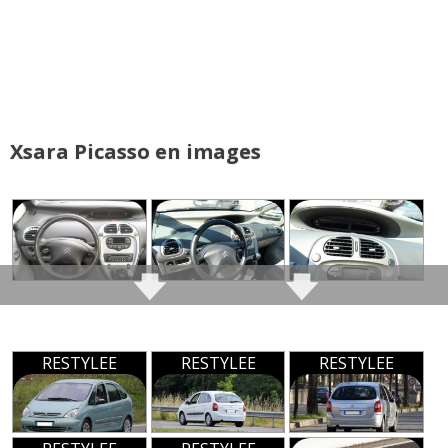
Commenter cet avis
(Votre post sera visible sous le commentaire
après validation)
Xsara Picasso en images
Tous les autres
avis >>
RESTYLEE
RESTYLEE
RESTYLEE