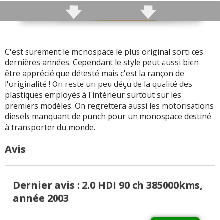
rejoint le problème de
fréquents dépassé les
mouvements de caisse
100 000 km, voir vos
dans les virages
Finition
5.5
avis
Infotainment
0
Freinage remarquable
Comportement routier
C'est surement le monospace le plus original sorti ces
bon mais pénalisé par
Toutes les autres qualités
dernières années. Cependant le style peut aussi bien
Habitabilité
8.3
les mouvements de
CITROEN Xsara Picasso
être apprécié que détesté mais c'est la rançon de
Coffre
(550L)
8.8
caisses en virage, et
signalées
l'originalité ! On reste un peu déçu de la qualité des
donc de la suspension
plastiques employés à l'intérieur surtout sur les
qui est un peu trop
premiers modèles. On regrettera aussi les motorisations
Fiabilité
6.3
souple/pataude (roulis
diesels manquant de punch pour un monospace destiné
perceptible)
à transporter du monde.
+ d'infos
sur la notation
Rayon de braquage
Avis
important, pas top en
ville
Insonorisation
Dernier avis : 2.0 HDI 90 ch 385000kms,
moyenne. Les bruits
année 2003
extérieurs et ceux du
moteur se font un peu