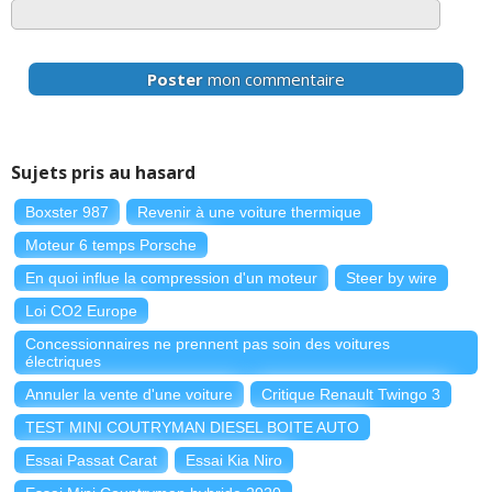
Poster
mon commentaire
Sujets pris au hasard
Boxster 987
Revenir à une voiture thermique
Moteur 6 temps Porsche
En quoi influe la compression d'un moteur
Steer by wire
Loi CO2 Europe
Concessionnaires ne prennent pas soin des voitures
électriques
Annuler la vente d'une voiture
Critique Renault Twingo 3
TEST MINI COUTRYMAN DIESEL BOITE AUTO
Essai Passat Carat
Essai Kia Niro