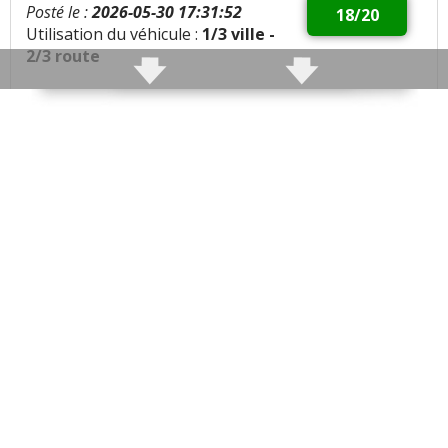
trop entendre.
Posté le :
2026-05-30 17:31:52
18/20
Utilisation du véhicule :
1/3 ville -
Tous les autres défauts
2/3 route
CITROEN Xsara Picasso
signalés
Qualités :
Fiable,spacieuse et économe
Défauts :
Consommation moyenne :
6/7l
Problèmes rencontrés :
Note :
18/20
Achetée bon marché et encore des centaines de
milliers de kilomètres sans panne...que demander de
plus?