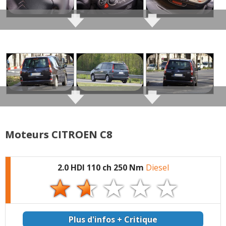
Commenter cet avis
(Votre post sera visible sous le commentaire
après validation)
Tous les autres
avis >>
Moteurs CITROEN C8
2.0 HDI 110 ch 250 Nm
Diesel
Plus d'infos + Critique