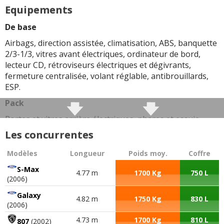
Equipements
De base
Airbags, direction assistée, climatisation, ABS, banquette
2/3-1/3, vitres avant électriques, ordinateur de bord,
lecteur CD, rétroviseurs électriques et dégivrants,
fermeture centralisée, volant réglable, antibrouillards,
ESP.
Pack
Portes et vitres arrière électriques, phares et essuie-
glace automatiques.
Les concurrentes
Exclusive
Modèles
Longueur
Poids moy.
Coffre
Régulateur de vitesse, sièges avant électriques et
S-Max
chauffants, plastiques extérieurs peints, radar de recul,
4.77 m
1700 Kg
750 L
(2006)
sièges cuir, jantes alu, phares xénon.
Galaxy
4.82 m
1750 Kg
830 L
(2006)
4.73 m
1700 Kg
810 L
807
(2002)