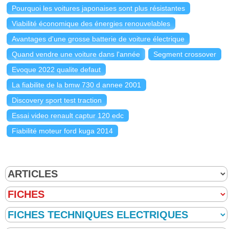
Pourquoi les voitures japonaises sont plus résistantes
Viabilité économique des énergies renouvelables
Avantages d'une grosse batterie de voiture électrique
Quand vendre une voiture dans l'année
Segment crossover
Evoque 2022 qualite defaut
La fiabilite de la bmw 730 d annee 2001
Discovery sport test traction
Essai video renault captur 120 edc
Fiabilité moteur ford kuga 2014