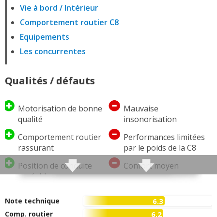
Vie à bord / Intérieur
Comportement routier C8
Equipements
Les concurrentes
Qualités / défauts
Motorisation de bonne
Mauvaise
qualité
insonorisation
Comportement routier
Performances limitées
rassurant
par le poids de la C8
Position de conduite
Confort moyen
agréable
Modularité pénalisée
Portes latérales
par la lourdeur des
Note technique
6.3
coulissantes pratiques
sièges
Comp. routier
6.2
pour faire entrer et