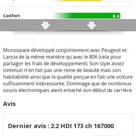
Finition standard ... Le
sortir du monde
C8 n'est pas vraiment
rapidement
Confort
8.4
valorisant à ce niveau là
Grande habitabilité, doit
Fiabilité électronique
on le préciser ?
Finition
6.8
qui a agacé plus d'un
Possibilité d'accueillir
propriétaire (voir la
Infotainment
3.9
jusqu'à 8 personnes à
section fiabilité qui
Monospace développé conjointement avec Peugeot et
bord
ressemble beaucoup au
Lancia de la même manière qu'avec le 806 (cela pour
Habitabilité
8.9
La Citroën C8 est bien
mur des lamentations ...)
partager les frais de développement). Son style assez
Coffre
(810L)
10
équipée, même les
commun n'en fait pas une reine de beauté mais son
Tous les autres défauts
modèles de base
habitabilité ainsi que la qualité perçue en fait une voiture
CITROEN C8 signalés
suffisamment intéressante. Dommage que de nombreux
Fiabilité
4.5
Présentation intérieure
soucis électroniques aient entaché son début de carrière.
originale
+ d'infos
sur la notation
Avis
Confort très
appréciable
Contrairement à son
Dernier avis : 2.2 HDI 173 ch 167000
ainée la Citroën Evasion
il y a à disposition un