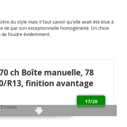
infos
sur la notation
tre du style mais il faut savoir qu'elle avait été élue à
se de par son exceptionnelle homogénéité. Un choix
up de foudre évidemment.
 70 ch Boîte manuelle, 78
0/R13, finition avantage
17/20
2/3 route
 les suspensions, les sièges ou autre, tout est fait