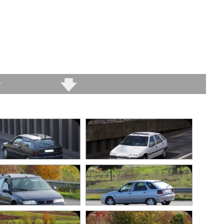
rand confort de route possible. Que ce soit sur des
u autre le confort est très agréable.
ôtes
00km
pour l'instant (3 mois depuis l'achat)
reur : Direct Assurance) (type de contrat : Tiers)
e n'est pas le luxe en terme de fonctionnalités mais