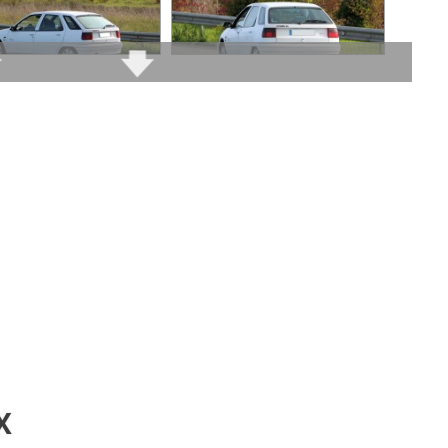
tidien.
mmenter cet avis
e sous le commentaire après validation)
 les autres
avis >>
X