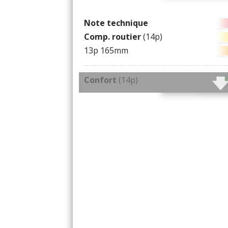
Comportement routier très sain 
Note technique
tenue de route remarquable tant
Comp. routier
(14p)
l'on est pas en jantes de 13 pouce
partage sa plateforme avec la 306
13p 165mm
elle aussi très bonne réputation)
Très économique
Confort
(14p)
Toutes les autres qualités
Finition
CITROEN ZX signalées
Infotainment
0
Habitabilité
Coffre
(340L)
ZX break
(490L)
Fiabilité