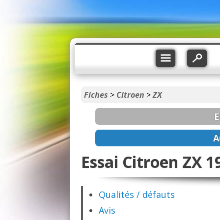
Fiches
>
Citroen
>
ZX
E
A
Essai Citroen ZX 1
Qualités / défauts
Avis