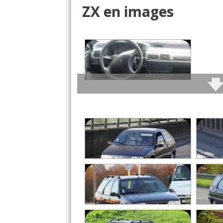
sur ce véhicule pour avoir le plus g
ZX en images
routes de montagnes, des chemins o
- Coût des pièces.
- Praticité au quotidien
- Consommation (5.7L/100)
Défauts :
- Puissance dans les c
-
Consommation moyenne :
5.7L/1
Problèmes rencontrés :
Aucun 
Note :
17/20
Prix assurance :
660 euros/an (Assu
(Bonus/Malus : 25% de malus )
Véhicule très agréable a conduire, c