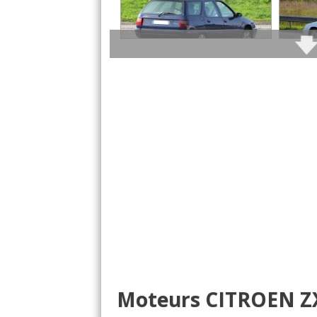
il y a ce qu'il faut pour un usage quo
Co
(Votre post sera visibl
Tous
Moteurs CITROEN Z