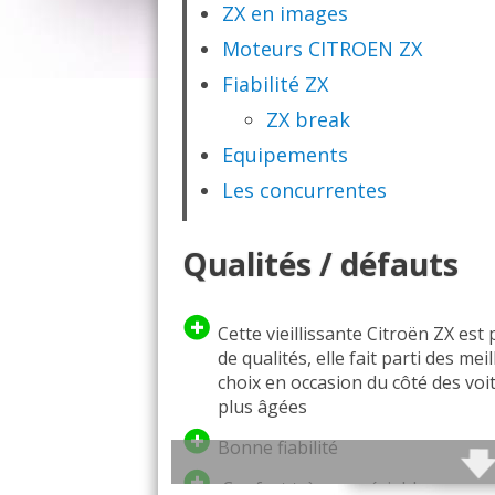
ZX en images
Moteurs CITROEN ZX
Fiabilité ZX
ZX break
Equipements
Les concurrentes
Qualités / défauts
Cette vieillissante Citroën ZX est 
de qualités, elle fait parti des mei
choix en occasion du côté des voi
plus âgées
Bonne fiabilité
Confort très appréciable