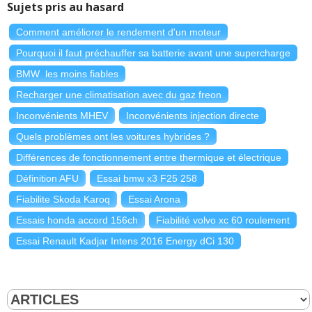
Sujets pris au hasard
Comment améliorer le rendement d'un moteur
Pourquoi il faut préchauffer sa batterie avant une supercharge
BMW les moins fiables
Recharger une climatisation avec du gaz freon
Inconvénients MHEV
Inconvénients injection directe
Quels problèmes ont les voitures hybrides ?
Différences de fonctionnement entre thermique et électrique
Définition AFU
Essai bmw x3 F25 258
Fiabilite Skoda Karoq
Essai Arona
Essais honda accord 156ch
Fiabilité volvo xc 60 roulement
Essai Renault Kadjar Intens 2016 Energy dCi 130