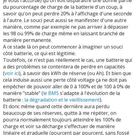
je vous l'accorde) qu'on voit disparaître une bonne partie
du pourcentage de charge de la batterie d'un coup, à
savoir qu'on peut perdre 20% à l'affichage d'une seconde
à l'autre. Le souci peut aussi se manifester d'une autre
manière, comme par exemple ne pas arriver à dépasser
les 98 ou 99% de charge même en laissant branché de
manière permanente.
A ce stade là on peut commencer à imaginer un souci
côté batterie, ce qui est légitime.
Toutefois, ce n'est pas réellement le cas, une batterie qui
a des problèmes se contentera de perdre en capacités
(
voir ici
), à savoir des kWh de réserve (ou Ah). Et bien que
cela induise aussi une perte côté voltage ça ne doit pas
empêcher de pouvoir aller de 0 à 100% et de 100 à 0% de
manière "stable" (
le BMS
s'adapte à l'évolution de la
batterie :
la dégradation et le vieillissement
).
Et donc même quand cette dernière aura perdu
beaucoup de ses réserves, quitte à me répéter, on
pourra normalement toujours atteindre les 100% de
charge et voir sa décharge s'effectuer de manière
linéaire et graduelle (pourcent par pourcent, sans fossé