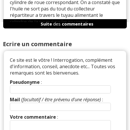
cylindre de roue correspondant. On a constaté que
l'huile ne sort pas du tout du collecteur
répartiteur a travers le tuyau alimentant le
cylindre de la roue gauche incriminé
Suite
des
commentaires
Ecrire un commentaire
Il y a
1
réaction(s) sur ce commentaire :
Ce site est le vôtre ! Interrogation, complément
d'information, conseil, anecdote etc... Toutes vos
Par
Admin
ADMINISTRATEUR DU SITE
remarques sont les bienvenues.
(2025-04-01 17:14:22) : Donc boîtier ABS HS ?
D'abord une bonne purge pour être certain.
Pseudonyme
:
A dénoncer sur la fiche fiabilité de votre Astra, et
ainsi voir si c'est un problème courant.
Mail
(facultatif / être prévenu d'une réponse)
:
Réagir à ce commentaire
Votre commentaire
:
(Votre post sera visible sous le commentaire)