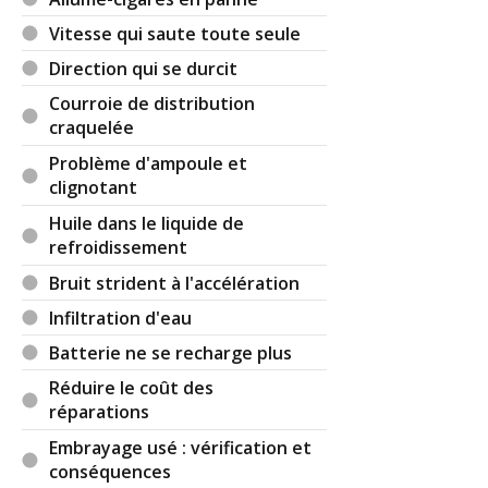
Vitesse qui saute toute seule
Il y a
1
réaction(s) sur ce commentaire :
Direction qui se durcit
Courroie de distribution
Par
Admin
ADMINISTRATEUR DU SITE
craquelée
(2022-01-02 09:43:39) : Vous êtes cascadeur ? ....
Problème d'ampoule et
clignotant
Réagir à ce commentaire
Huile dans le liquide de
refroidissement
(Votre post sera visible sous le commentaire)
Bruit strident à l'accélération
Infiltration d'eau
Par
(Date : 2021-09-15 17:14:18)
Batterie ne se recharge plus
Réduire le coût des
Bonjour ! J'ai un Nissan fuga quand je roule sur
réparations
l'autoroute à une vitesse de 80km/h et que
j'appuie sur le pedal de frein la voiture me tire de
Embrayage usé : vérification et
droite à gauche brusquement, que peut être les
conséquences