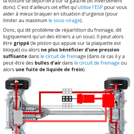
la voiture se déportera sur la gauche (et inversement
donc). C'est d'ailleurs cet effet qu'
utilise l'ESP
pour vous
aider à mieux braquer en situation d'urgence (pour
limiter au maximum
le sous-virage
).
Donc, qui dit problème de répartition du freinage, dit
logiquement qu'un des étriers a un souci. Il peut alors
être
grippé
(le piston qui appuie sur la plaquette est
bloqué) ou alors
ne plus bénéficier d'une pression
suffisante
dans
le circuit de frein
age (dans ce cas il y a
peut-être des
bulles d'air
dans
le circuit de freinage
ou
alors
une fuite de liquide de frein
).