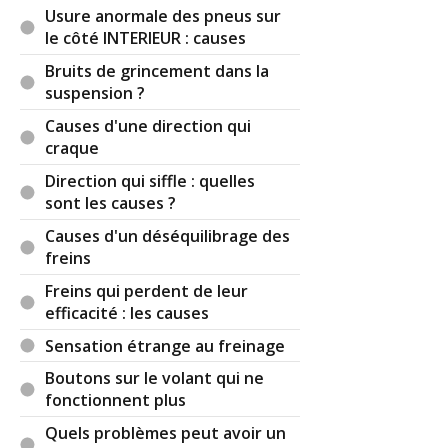
safe.
Usure anormale des pneus sur
Par
Ray Kourgarou
TOP CONTRIBUTEUR
le côté INTERIEUR : causes
(2022-08-24 15:20:58) : Il me semble que pour
Bruits de grincement dans la
faire une purge complète de frein avec un
suspension ?
système ABS il faut utiliser la valise diagnostic et
une procédure spécifique, mais votre mécano
Causes d'une direction qui
doit le savoir mieux que moi si c'est le cas...
craque
Par
Ray Kourgarou
TOP CONTRIBUTEUR
Direction qui siffle : quelles
(2022-08-24 15:25:02) : Bah ! Comme on dit dans le
sont les causes ?
milieu motard (dont j'ai fait partie) "celui qui
Causes d'un déséquilibrage des
freine est un lâche"
freins
🙄😊😊
Freins qui perdent de leur
Bonne chance pour vos freins en espérant que
efficacité : les causes
ça passe sans que ça coûte trop cher. 👍✌🏿🤞
Sensation étrange au freinage
Par
remy
(2022-08-24 16:19:54) : Merci beaucoup
Boutons sur le volant qui ne
😂
fonctionnent plus
Par
taurus
TOP CONTRIBUTEUR
(2022-08-25
Quels problèmes peut avoir un
09:31:18) : Je sui un peu sceptique car un ABS qui