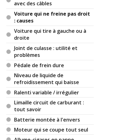
faisant tourner pour sentir une dureté sur une
avec des câbles
roue qui ferai chauffer.
Voiture qui ne freine pas droit
Par
nabilnabnab
(2021-12-31 20:19:43) :
: causes
champion
Voiture qui tire à gauche ou à
droite
Par
Admin
ADMINISTRATEUR DU SITE
(2022-01-02 09:44:39) : A voir si cet internaute
Joint de culasse : utilité et
dispose de toutes ses synapses.
problèmes
Pédale de frein dure
Réagir à ce commentaire
Niveau de liquide de
refroidissement qui baisse
(Votre post sera visible sous le commentaire)
Ralenti variable / irrégulier
Limaille circuit de carburant :
tout savoir
Par
nabilnabnab
(Date : 2021-12-29 21:29:10)
Batterie montée à l'envers
J ai frapper un coup de frein j ai derraper a droite
Moteur qui se coupe tout seul
Allume-cigares en panne