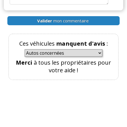
Par
Bellobis
(Date : 2023-03-21 21:47:49)
Valider
mon commentaire
Bonjour je voudrais savoir c’est quoi les
collonettes ? Merci
Ces véhicules
manquent d'avis
:
Il y a
4
réaction(s) sur ce commentaire :
Merci
à tous les propriétaires pour
votre aide !
Par
Ray Kourgarou
TOP CONTRIBUTEUR
(2023-03-22 15:02:22) : Sur l'étrier de freins le
plus utilisé dans les véhicules automobiles,
l'étrier peut bouger via des colonnettes (ou
encore coulisseaux). Ce type de montage est
donc appelé montage "flottant".
Au freinage, le piston de frein va pousser la
plaquette de frein interne côté piston contre le