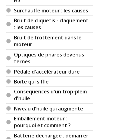
HS
Par
(Date : 2021-12-29 21:33:10)
Surchauffe moteur : les causes
Bruit de cliquetis - claquement
J ai freine brusquement et j ai derraper a droite
: les causes
Bruit de frottement dans le
moteur
Il y a
4
réaction(s) sur ce commentaire :
Optiques de phares devenus
ternes
Par
Ray Kourgarou
TOP CONTRIBUTEUR
Pédale d'accélérateur dure
(2021-12-29 22:52:44) : Si pas d'ABS possible
Boîte qui siffle
déséquilibre des freins avant. Aller faire contrôler
les freins chez un mécano ou dans un centre de
Conséquences d'un trop-plein
contrôle technique.
d'huile
Par
taurus
TOP CONTRIBUTEUR
(2021-12-31
Niveau d'huile qui augmente
08:30:11) : Un déséquilibre des freins peu venir
Emballement moteur :
d'un piston d'étrier gripper, et donc faire
pourquoi et comment ?
chauffer un peu les plaquettes et faire dévier le
véhicule. Lever les roues une après l'autre en
Batterie déchargée : démarrer