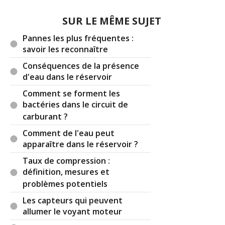
était mort. Je m'arrête et fais le tour des garages,
on m'annonce un boitier abs hs.
SUR LE MÊME SUJET
Cependant, en rentrant chez moi, le frein droit
Pannes les plus fréquentes :
s'est remis à fonctionner comme avant. Selon
savoir les reconnaître
vous, de quoi s'agit-il ?
Conséquences de la présence
d'eau dans le réservoir
Cordialement,
Comment se forment les
bactéries dans le circuit de
carburant ?
Il y a
12
réaction(s) sur ce commentaire :
Comment de l'eau peut
apparaître dans le réservoir ?
Par
Ray Kourgarou
TOP CONTRIBUTEUR
Taux de compression :
(2022-08-24 12:28:11) : Il peut effectivement s'agir
définition, mesures et
d'un souci au niveau du boîtier ABS, par exemple
problèmes potentiels
un clapet qui ne fonctionne pas bien, ou
simplement un petit problème de purge qu'il
Les capteurs qui peuvent
serait nécessaire de refaire avec un appareil
allumer le voyant moteur
dédié.