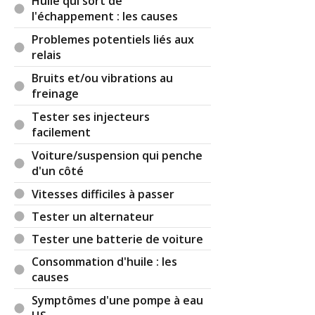
Huile qui sort de
Par
remy
(2022-08-26 10:45:46) : Bonjour,
l'échappement : les causes
Merci pour ses conseils ! J'ai déjà fait pas mal des
Problemes potentiels liés aux
choses que vous me conseillez, les freinages
relais
d'urgences à répétition, aucun problème. Aucun
Bruits et/ou vibrations au
voyant ni code erreur à l'OBD.
freinage
Concernant l'état des freins, je suis allez chez le
garage qui n'a rien vu à l'oeil. Elle va passer au
Tester ses injecteurs
pont mardi.
facilement
Voiture/suspension qui penche
Vous pensez que le boitier ABS peut-être en
d'un côté
cause ? Le problème ne s'est plus reproduit
depuis, mais j'ai peur qu'il se produise n'importe
Vitesses difficiles à passer
quand.
Tester un alternateur
Réagir à ce commentaire
Tester une batterie de voiture
Consommation d'huile : les
causes
(Votre post sera visible sous le commentaire)
Symptômes d'une pompe à eau