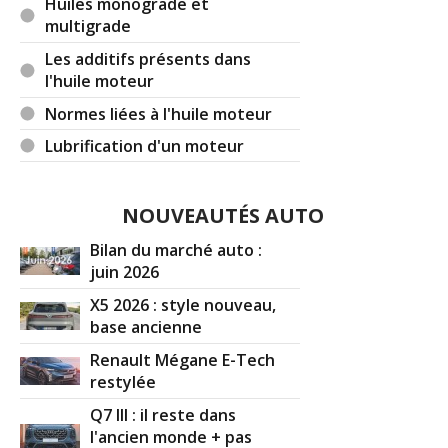
Huiles monograde et
multigrade
@Arkane : merci de l'avoir encouragé en mon
absence ;-)
Les additifs présents dans
l'huile moteur
Réagir à ce commentaire
Normes liées à l'huile moteur
Lubrification d'un moteur
(Votre post sera visible sous le commentaire)
NOUVEAUTÉS AUTO
Bilan du marché auto :
juin 2026
X5 2026 : style nouveau,
base ancienne
Renault Mégane E-Tech
restylée
Q7 III : il reste dans
l'ancien monde + pas