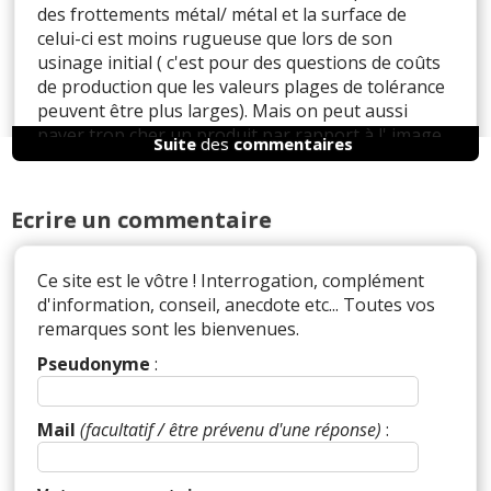
des frottements métal/ métal et la surface de
celui-ci est moins rugueuse que lors de son
usinage initial ( c'est pour des questions de coûts
de production que les valeurs plages de tolérance
peuvent être plus larges). Mais on peut aussi
payer trop cher un produit par rapport à l' image
Suite
des
commentaires
de marque qu'il veut donner ( exemple les
Mercedes avec moteur Renault !...)
Ecrire un commentaire
Il est parfois notable d'observer deux pièces de
matériaux différents, et celle de dureté moindre
est celle qui sert de report d'usure. ( Pièce la moins
Ce site est le vôtre ! Interrogation, complément
chère à usiner et en main d'oeuvre à changer).
d'information, conseil, anecdote etc... Toutes vos
remarques sont les bienvenues.
Si je devais recommander une seule chose c'est de
Pseudonyme
:
respecter les prescriptions du constructeur pour
les huiles moteur (viscosité et norme) et les
durées de maintenance (tant en kilomètres qu'en
Mail
(facultatif / être prévenu d'une réponse)
:
année sans oublier le changement des filtres). La
marque des fluides, si on respecte les