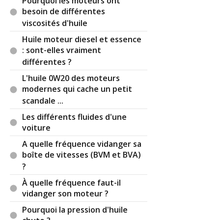
Pourquoi les moteurs ont
par le moteur : surveiller la propreté du filtre à air.
besoin de différentes
viscosités d'huile
Les huiles de boîte connaissent le même type de
dégradation, bien sûr bien moindre pour les
Huile moteur diesel et essence
contaminations externes sauf en cas de
: sont-elles vraiment
défaillance des bouchons ou mises à l'air.
différentes ?
Toutefois les boîtes automatiques comprennent
L'huile 0W20 des moteurs
des embrayages dont l'usure forme des particules
modernes qui cache un petit
qui peuvent abraser les pièces en mouvement. Les
solénoïdes et valves sont particulièrement
scandale ...
concernées. Les particules abrasives mélangées à
Les différents fluides d'une
l'huile de boîte modifient l'accroche entre pièces
voiture
(notamment les embrayages) et rendent la boîte
moins douce... avant la panne.
A quelle fréquence vidanger sa
boîte de vitesses (BVM et BVA)
?
À quelle fréquence faut-il
Il y a
2
réaction(s) sur ce commentaire :
vidanger son moteur ?
Pourquoi la pression d'huile
Par
Arkane
TOP CONTRIBUTEUR
(2024-02-