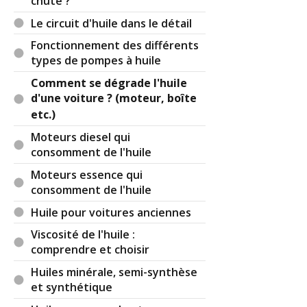
chute ?
08 08:59:47) : Merci pour votre complément
d'information cigale. 😉
Le circuit d'huile dans le détail
Fonctionnement des différents
Par
Admin
ADMINISTRATEUR DU SITE
types de pompes à huile
(2024-02-15 15:08:12) : Quel plaisir à lire cher
Comment se dégrade l'huile
Cigale !
d'une voiture ? (moteur, boîte
Allez on va voter un texte de loi pour rendre
fiches-auto obligatoire à l'école avec aussi
etc.)
l'obligation de cliquer une fois par jour sur une
Moteurs diesel qui
pub, ah ah. Mince la cupidité est en train de
consomment de l'huile
m'atteindre ...
Moteurs essence qui
Intéressant cette histoire de limalle, et c'est
consomment de l'huile
logique puisque c'est lié au rodage (quand les
Huile pour voitures anciennes
pièces mobiles épousent parfaitement celles qui
Viscosité de l'huile :
les entourent alors il y a moins de frictions et
comprendre et choisir
percussions, et donc moins de "copeaux").
Huiles minérale, semi-synthèse
Et au final je vois que vous avez une vision assez
et synthétique
pointues des choses ...