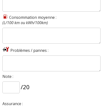
l'utilisation des services Mercedes me connect, Service de
localisation, réglages du véhicule, services essentiels et
la conciergerie // sur les versions breaks : Jantes alliage
Consommation moyenne :
46 cm (18'') à 5 branches avec pneus 245/45 R18 (code
(L/100 km ou kWh/100km)
R96)
All-Terrain (break)
A partir de 63 200 euros : Série + Barres de toit en
aluminium poli // Double sortie d'échappement //
Problèmes / pannes :
Elargisseurs de passages de roue et bas de caisse
finition noir // Grille de calandre à 2 lamelles argent
iridium mat et étoile Mercedes-Benz intégrée // Jantes
alliage 48 cm (19'') multibranches // Eclairage d'ambiance
(avec choix de 64 couleurs) // Garnitures intérieures en
Note :
similicuir ARTICO/tissu - 3 coloris au choix // Horloge
analogique // Inserts décoratifs en aluminium clair façon
/20
carbone // Sièges avant confort // Tapis de sol en
velours // Pack d'aide au stationnement avec caméras
360° :, Système d'aide au stationnement avec radars de
Assurance :
proximité avant/arrière, 4 caméras digitales (avant,