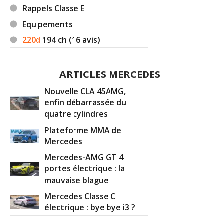
fermeture PRE-SAFE®, fonction de fermeture en cas de
Rappels Classe E
pluie et protection anti-pincement // Pack d'aide au
stationnement avec caméras 360° :, Système d'aide au
Equipements
stationnement avec radars de proximité avant/arrière, 4
220d
194
ch (16 avis)
caméras digitales (avant, arrière, côtés) pour une vision
à 360° // Combiné d'instruments Widescreen avec écran
haute définition 31 cm (12,3") // Détecteur d'angle mort //
ARTICLES MERCEDES
Pack Mémoires :, Sièges avant, colonne de direction et
rétroviseurs extérieurs réglables électriquement avec
Nouvelle CLA 45AMG,
fonction Mémoires, Hauteur des appuie-tête et
enfin débarrassée du
avancement du siège réglables mécaniquement, Support
quatre cylindres
lombaire (4 positions) pour conducteur et passager
Plateforme MMA de
avant // Rétroviseurs extérieurs rabattables
Mercedes
électriquement, fonction parking sur le rétroviseur
extérieur droit, rétroviseurs intérieur et extérieur
Mercedes-AMG GT 4
gauche jour/nuit automatique // Système de
portes électrique : la
sonorisation Burmester® surround (13 hauts parleurs,
mauvaise blague
590 Watts) // COMAND Online* avec pavé tactile
Mercedes Classe C
TOUCHPAD : système multimédia avec écran couleur 31
électrique : bye bye i3 ?
cm (12,3") et commande vocale LINGUATRONIC,
navigation 3D (cartographie Europe par disque dur