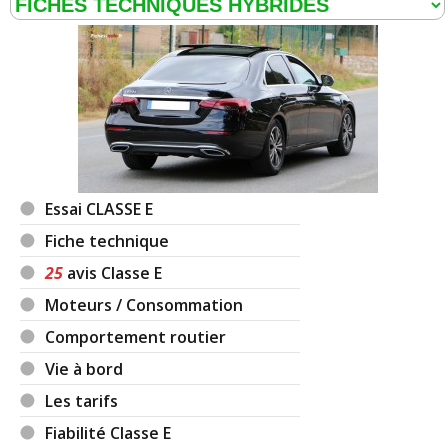
Fascination
A partir de 59 300 euros : Série + Pack Avantgarde
extérieur :, Bas de caisse peints dans le ton carrosserie,
Double sortie d'échappement, Entourage des vitres et
ligne de ceinture de caisse en aluminium brossé, Grille de
calandre à 2 lamelles chromées et étoile Mercedes-Benz
intégrée, Jantes alliage 46 cm (18'') à 5 doubles branches
avec pneus 245/45 R18 AV et 275/40 R18 AR, Pare-chocs
Essai CLASSE E
avant et arrière spécifiques, Suspension sport AGILITY
CONTROL: suspension abaissée de 15 mm // Peinture
Fiche technique
métallisée // Barres de toit chromées (Classe E Break
25
avis Classe E
uniquement) // Pack Avantgarde intérieur :, Garnitures
intérieures en cuir - 3 coloris au choix, Sièges avant
Moteurs / Consommation
confort, Volant multifonctions à 3 branches en cuir
Comportement routier
Nappa // Éclairage d'ambiance (avec choix de 64
couleurs) // Étui de rangement pour les lunettes //
Vie à bord
Horloge analogique sur la console centrale // Sièges
Les tarifs
avant chauffants // Toit ouvrant panoramique électrique
en verre incluant store pare-soleil électrique, fonction de
Fiabilité Classe E