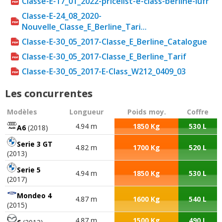
Classe-E-17_01_2022-pricelist-e-class-berline-lufr
déverrouillage à distance des portes, géolocalisation,
Classe-E-24_08_2020-
localisation et emplacement du véhicule, interrogation à
Nouvelle_Classe_E_Berline_Tari...
distance de l'état du véhicule**). // PRE-SAFE® : système
de sécurité préventive // Projecteurs haute performance
Classe-E-30_05_2017-Classe_E_Berline_Catalogue
à LED avec feux de jour et fonction anti-brouillard //
Classe-E-30_05_2017-Classe_E_Berline_Tarif
Transmission intégrale permanente 4MATIC
Classe-E-30_05_2017-E-Class_W212_0409_03
(uniquement sur E 200 4MATIC et E 400 4MATIC;
répartition 45% / 55% avant/arrière) Accoudoir central
Les concurrentes
arrière avec rangement/porte-gobelet // Accoudoir
central avant avec vide poches // Banquette arrière
Modèles
Longueur
Poids moy.
Coffre
rabattable 40/20/40 // Boîte à gants verrouillable,
4.94 m
1850 Kg
530 L
A6
(2018)
éclairée et climatisée // Boîte de vitesses automatique à 9
rapports 9G-TRONIC avec levier sélecteur DIRECT
Serie 3 GT
4.82 m
1700 Kg
520 L
SELECT et palettes de commande au volant // Boîte de
(2013)
vitesses mécanique à 6 rapports (sur E 200) //
Serie 5
Climatisation automatique THERMATIC à deux zones,
4.94 m
1850 Kg
530 L
(2017)
ventilation à l'arrière // Colonne de direction réglable
manuellement en hauteur et en profondeur //
Mondeo 4
4.87 m
1600 Kg
540 L
Démarrage sans clé KEYLESS START // Direction assistée
(2015)
et asservie à la vitesse // Fonction d'arrêt et de
4.87 m
1500 Kg
490 L