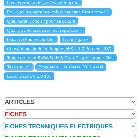
AGILITY CONTROL: suspension abaissée de 15 mm //
Les aberration de la sécurité routière
Barres de toit chromées (Classe E Break uniquement) //
Pourquoi les batteries lithium peuvent s'enflammer ?
Pack AMG Line intérieur :, Garnitures intérieures en
similicuir ARTICO/microfibre DINAMICA noir, Partie
Quel moteur choisir pour sa voiture
supérieure de la planche de bord, habillage des bas de
Quel type de crevaison est réparable ?
glaces et contre-portes en similicuir ARTICO avec
Essai vw beetle cabriolet
Essai logan 2
surpiqûres contrastées, Pédalier sport en acier brossé
avec picots en caoutchouc, Sièges avant sport, Tapis de
Consommation de la Peugeot 508 2 1.6 Puretech 180
sol AMG, Volant sport multifonctions en cuir Nappa à 3
Tenue de route BMW Serie 6 Gran Coupe Lounge Plus
branches avec méplat // Éclairage d'ambiance (avec choix
de 64 couleurs) // Étui de rangement pour les lunettes //
Test audi q3
Bmw serie 1 business 2012 essai
Horloge analogique sur la console centrale // Sièges
Essai mazda 6 2.0 155
avant chauffants // Pack d'aide au stationnement avec
caméras 360° :, Système d'aide au stationnement avec
radars de proximité avant/arrière, 4 caméras digitales
(avant, arrière, côtés) pour une vision à 360° // Détecteur
d'angle mort // Pavé tactile TOUCHPAD avec COMAND
Controller // Rétroviseurs extérieurs rabattables
électriquement, fonction parking sur le rétroviseur
extérieur droit, rétroviseurs intérieur et extérieur
gauche jour/nuit automatique