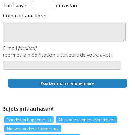
arrière, côtés) pour une vision à 360° // Détecteur
Tarif payé :
euros/an
d'angle mort // DYNAMIC SELECT : 5 programmes de
Commentaire libre :
conduite dont un programme spécifique "All-Terrain" //
Hayon EASY-PACK avec ouverture et fermeture par
commande électrique // Pavé tactile TOUCHPAD avec
COMAND Controller // Sièges avant chauffants // AIR
BODY CONTROL : suspension pneumatique avec
E-mail
facultatif
amortissement réglable en continu
(permet la modification ultérieure de votre avis) :
Sportline
A partir de 52 250 euros : Série + Pack AMG Line
extérieur :, Double sortie d'échappement, Entourage des
vitres et ligne de ceinture de caisse en aluminium brossé,
Poster
mon commentaire
Étriers de frein avec monogramme "Mercedes-Benz" et
disques perforés à l'arrière, Grille de calandre à 2
lamelles chromées et étoile Mercedes-Benz intégrée,
Jantes alliage AMG 48 cm (19'') à 5 doubles branches avec
Sujets pris au hasard
pneus 245/40 R19 AV et 275/35 R19 AR (code RTD), Kit de
Sondes échappements
Meilleures ventes électriques
carrosserie AMG avec jupes latérales, pare-chocs avant
et arrière au design spécifique AMG, Suspension sport
Nouveaux diesel silencieux