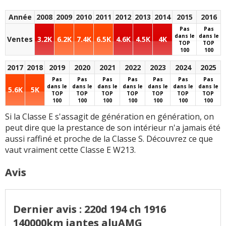
Version 63 AMG qui
Prix costaud mais la
rendra gaga les
qualité est là. Mercedes
Année
2008
2009
2010
2011
2012
2013
2014
2015
2016
millionnaires capables
arrive toutefois à
Pas
Pas
de se la payer
proposer une entrée de
dans le
dans le
Ventes
3.2K
6.2K
7.4K
6.5K
4.6K
4.5K
4K
TOP
TOP
gamme à 45 000 euros
100
100
Qualité de l'interface
grâce à une version
multimédia digne des
sans BVA (qui ne
2017
2018
2019
2020
2021
2022
2023
2024
2025
écrans Retina d'Apple,
semble être là que pour
Pas
Pas
Pas
Pas
Pas
Pas
Pas
mais l'option est hors
dans le
dans le
dans le
dans le
dans le
dans le
dans le
le prix ...)
5.6K
5K
TOP
TOP
TOP
TOP
TOP
TOP
TOP
de prix
100
100
100
100
100
100
100
Communication de
Nombre de coloris
Si la Classe E s'assagit de génération en génération, on
Mercedes concernant
proposés pour les
peut dire que la prestance de son intérieur n'a jamais été
les trains roulants, tout
habitacles
aussi raffiné et proche de la Classe S. Découvrez ce que
cela est si mal expliqué
vaut vraiment cette Classe E W213.
...
Eclairage d'ambiance de
nuit très convaincant
Avis
Besoin d'être bien
optionnée pour être
Version AllTerrain qui
vraiment désirable
devrait séduire pas mal
esthétiquement, une
Dernier avis : 220d 194 ch 1916
de monde venant de
spécialité chez
l'A6 AllRoad
140000km jantes aluAMG