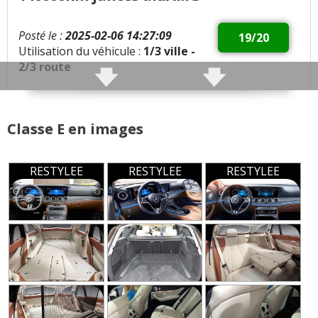
Mercedes
Coffre de la berline très
Il faut débourser gros
spacieux (même si il
Posté le :
2025-02-06 14:27:09
19/20
pour pouvoir profiter
stagne) et coffre du
Utilisation du véhicule :
1/3 ville -
des grands écrans.
break toujours parmi
2/3 route
Même sur Sportline ça
les meilleurs (même si il
reste en option
régresse de 60 litres
Qualités :
Très bonne voiture entretien avec
par rapport à la W212)
Laque noire sur la
factures TBE
Classe E en images
console centrale
Fonctions d'aide à la
vraiment dommage :
conduite nombreuses
Défauts :
c'est peu qualitatif,
mais pas forcément
RESTYLEE
RESTYLEE
RESTYLEE
fragile et salissant ! Au
toujours très utiles, et
Consommation moyenne :
6 litres au 100
moins sur une Classe C
surtout elles sont très
on a le choix (ici il faut
chères
Problèmes rencontrés :
ADblue
une AMG à plus de 80
000 pour avoir
Possibilité d'avoir deux
Note :
19/20
l'alternative)
sièges pour enfant
dans le coffre de la
Prix assurance :
700 euros/an (Assureur : ) (type de
Certaines jantes
version break comme
contrat : ) (Bonus/Malus : 50%)
d'entrée de gamme
sur la version
affreuses. On sent que