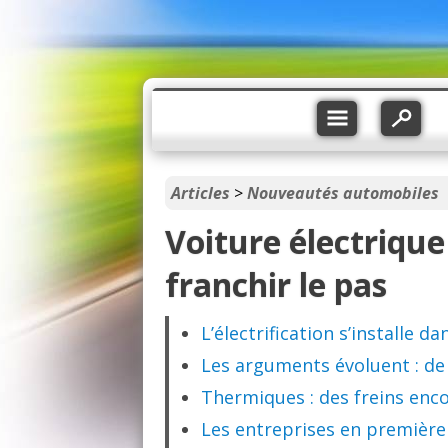
Articles
>
Nouveautés automobiles
Voiture électrique 
franchir le pas
L’électrification s’installe d
Les arguments évoluent : de 
Thermiques : des freins enco
Les entreprises en première