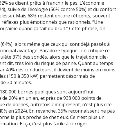
2% se disent prêts à franchir le pas. L’économie
4), suivie de l’écologie (56% contre 50%) et du confort
plesse). Mais 68% restent encore réticents, souvent
 réflexes plus émotionnels que rationnels. “Une
oi j’aime quand ça fait du bruit.” Cette phrase, on
al (64%), alors même que ceux qui sont déjà passés à
rincipal avantage. Paradoxe typique : on critique ce
uiète 37% des sondés, alors que le trajet domicile-
t dit, très loin du risque de panne. Quant au temps
par 40% des conducteurs, il devient de moins en moins
ides (150 à 350 kW) permettent désormais de
de 30 minutes.
 : 180 000 bornes publiques sont aujourd’hui
e de 20% en un an, et près de 938 000 points de
e de bornes, autrefois omniprésent, n’est plus cité
40% en 2024). En revanche, 35% reconnaissent ne pas
borne la plus proche de chez eux. Ce n’est plus un
ation. Et ça, c’est plus facile à corriger.