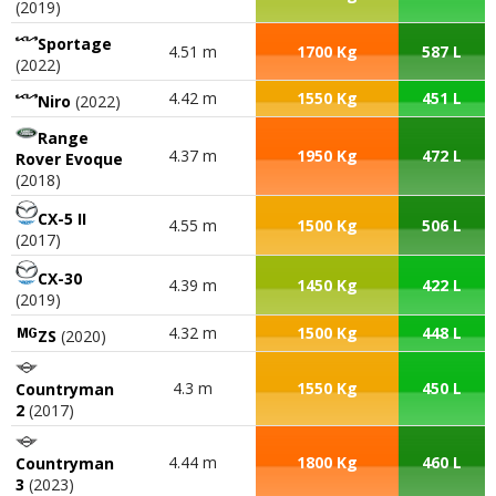
(2019)
Sportage
4.51 m
1700 Kg
587 L
(2022)
4.42 m
1550 Kg
451 L
Niro
(2022)
Range
4.37 m
1950 Kg
472 L
Rover Evoque
(2018)
CX-5 II
4.55 m
1500 Kg
506 L
(2017)
CX-30
4.39 m
1450 Kg
422 L
(2019)
4.32 m
1500 Kg
448 L
ZS
(2020)
4.3 m
1550 Kg
450 L
Countryman
2
(2017)
4.44 m
1800 Kg
460 L
Countryman
3
(2023)