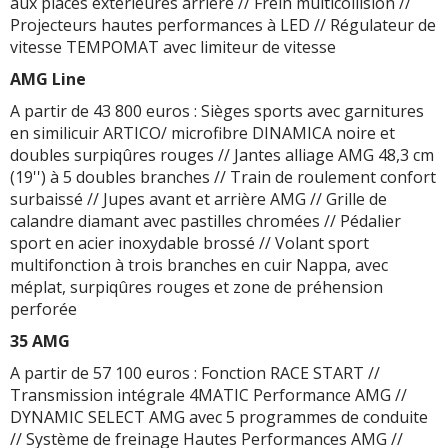
aux places extérieures arrière // Frein multicollision //
Projecteurs hautes performances à LED // Régulateur de
vitesse TEMPOMAT avec limiteur de vitesse
AMG Line
A partir de 43 800 euros : Sièges sports avec garnitures
en similicuir ARTICO/ microfibre DINAMICA noire et
doubles surpiqûres rouges // Jantes alliage AMG 48,3 cm
(19'') à 5 doubles branches // Train de roulement confort
surbaissé // Jupes avant et arrière AMG // Grille de
calandre diamant avec pastilles chromées // Pédalier
sport en acier inoxydable brossé // Volant sport
multifonction à trois branches en cuir Nappa, avec
méplat, surpiqûres rouges et zone de préhension
perforée
35 AMG
A partir de 57 100 euros : Fonction RACE START //
Transmission intégrale 4MATIC Performance AMG //
DYNAMIC SELECT AMG avec 5 programmes de conduite
// Système de freinage Hautes Performances AMG //