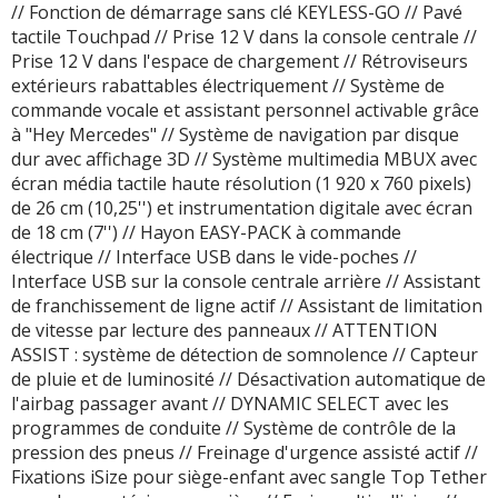
// Fonction de démarrage sans clé KEYLESS-GO // Pavé
tactile Touchpad // Prise 12 V dans la console centrale //
Prise 12 V dans l'espace de chargement // Rétroviseurs
extérieurs rabattables électriquement // Système de
commande vocale et assistant personnel activable grâce
à "Hey Mercedes" // Système de navigation par disque
dur avec affichage 3D // Système multimedia MBUX avec
écran média tactile haute résolution (1 920 x 760 pixels)
de 26 cm (10,25'') et instrumentation digitale avec écran
de 18 cm (7'') // Hayon EASY-PACK à commande
électrique // Interface USB dans le vide-poches //
Interface USB sur la console centrale arrière // Assistant
de franchissement de ligne actif // Assistant de limitation
de vitesse par lecture des panneaux // ATTENTION
ASSIST : système de détection de somnolence // Capteur
de pluie et de luminosité // Désactivation automatique de
l'airbag passager avant // DYNAMIC SELECT avec les
programmes de conduite // Système de contrôle de la
pression des pneus // Freinage d'urgence assisté actif //
Fixations iSize pour siège-enfant avec sangle Top Tether