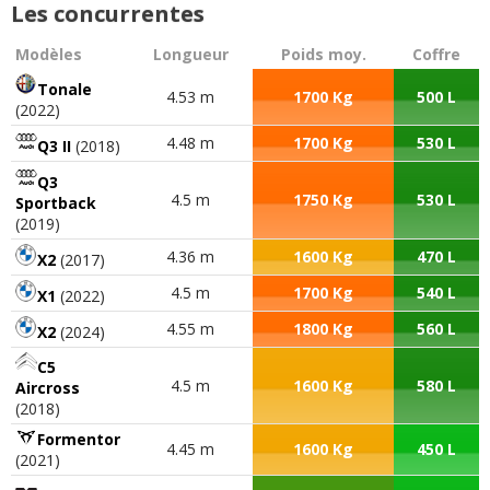
Les concurrentes
Modèles
Longueur
Poids moy.
Coffre
Tonale
4.53 m
1700 Kg
500 L
(2022)
4.48 m
1700 Kg
530 L
Q3 II
(2018)
Q3
4.5 m
1750 Kg
530 L
Sportback
(2019)
4.36 m
1600 Kg
470 L
X2
(2017)
4.5 m
1700 Kg
540 L
X1
(2022)
4.55 m
1800 Kg
560 L
X2
(2024)
C5
4.5 m
1600 Kg
580 L
Aircross
(2018)
Formentor
4.45 m
1600 Kg
450 L
(2021)