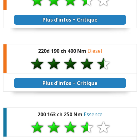
combiné digital de 10
pouces, Apple Car Play
et la qualité du son qui
Plus d'infos + Critique
est nulle de série
220d 190 ch 400 Nm
Diesel
Plus d'infos + Critique
200 163 ch 250 Nm
Essence