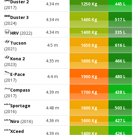
Duster 2
4.34 m
1250 Kg
445 L
(2017)
Duster 3
4.34 m
1400 Kg
517 L
(2024)
4.34 m
1400 Kg
335 L
HRV
(2022)
Tucson
4.5 m
1650 Kg
616 L
(2021)
Kona 2
4.35 m
1600 Kg
466 L
(2023)
E-Pace
4.4 m
1900 Kg
480 L
(2017)
Compass
4.39 m
1700 Kg
438 L
(2017)
Sportage
4.48 m
1600 Kg
503 L
(2016)
4.36 m
1600 Kg
427 L
Niro
(2016)
XCeed
4.39 m
1400 Kg
426 L