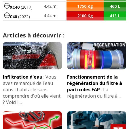
4.42 m
1750 Kg
460 L
XC40
(2017)
4.44 m
2100 Kg
413 L
C40
(2022)
Articles à découvrir :
Infiltration d'eau
:
Vous
Fonctionnement de la
avez remarqué de l'eau
régénération du filtre à
dans l'habitacle sans
particules FAP
:
La
comprendre d'où elle vient
régénération du filtre à ...
? Voici l ...