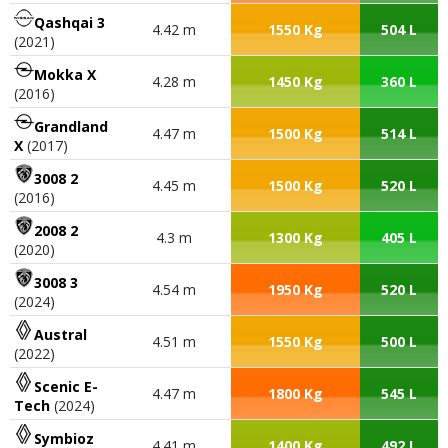
Qashqai 3
4.42 m
1550 Kg
504 L
(2021)
Mokka X
4.28 m
1450 Kg
360 L
(2016)
Grandland
4.47 m
1500 Kg
514 L
X
(2017)
3008 2
4.45 m
1500 Kg
520 L
(2016)
2008 2
4.3 m
1300 Kg
405 L
(2020)
3008 3
4.54 m
1950 Kg
520 L
(2024)
Austral
4.51 m
1550 Kg
500 L
(2022)
Scenic E-
4.47 m
1800 Kg
545 L
Tech
(2024)
Symbioz
4.41 m
1400 Kg
492 L