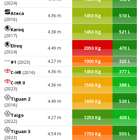
(2024)
Ateca
4.36 m
1450 Kg
510 L
(2016)
Karoq
4.38 m
1450 Kg
521 L
(2017)
Elroq
4.49 m
2050 Kg
470 L
(2024)
4.27 m
1900 Kg
323 L
#1
(2023)
4.36 m
1450 Kg
377 L
C-HR
(2016)
C-HR II
4.36 m
1500 Kg
388 L
(2023)
Tiguan 2
4.49 m
1600 Kg
520 L
(2016)
Taigo
4.27 m
1250 Kg
438 L
(2022)
Tiguan 3
4.54 m
1750 Kg
550 L
(2023)