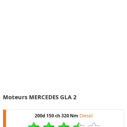
n'est pas foncièrement
mauvaise mais il faut
tout de même acquérir
quelques notions au
départ pour bien piger
le truc)
De série l'écran du
combiné
d'instrumentation a une
taille assez réduite
Son des enceintes
d'origine très moyen, se
corrige avec le
Burmester à 500 euros
Moteurs MERCEDES GLA 2
Trop d'éléments
indispensables en
200d 150 ch 320 Nm
Diesel
option quelque soit le
niveau de finition :