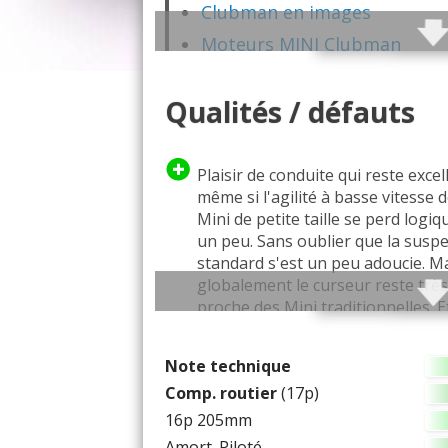
Clubman en images
Moteurs MINI Clubman
Fiabilité Clubman
Qualités / défauts
Vie à bord / Intérieur
Habitabilité / coffre
Comportement routier Clu
Plaisir de conduite qui reste excel
même si l'agilité à basse vitesse 
Moins agile qu'une "peti
Mini de petite taille se perd logi
Equipements
un peu. Sans oublier que la susp
standard s'est un peu adoucie. M
Catalogues PDF
globalement le curseur reste très
Les concurrentes
proche des Mini traditionnelles. E
qu'on perd en agilité on le gagne
stabilité à haute vitesse grâce à
Note technique
l'empattement allongé (qui est d'a
Comp. routier
(17p)
la cause principale de la différenc
niveau des sensations de conduite
16p 205mm
Pour moi la Clubman est une aut
Amort. Piloté