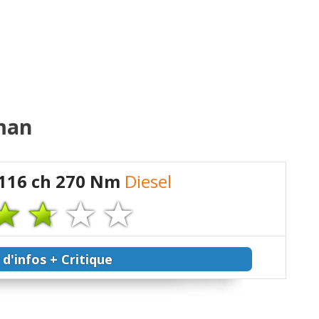
man
 116 ch 270 Nm
Diesel
 d'infos + Critique