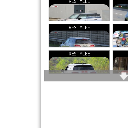
RESTYLEE
Il y a
1
réact
Par
Bug Haty
-
TOP CONTR
RESTYLEE
yeux seulement... qu'est ce qu
"dclinaisons" bidons... roadste
Co
RESTYLEE
(Votre post sera visibl
Tous