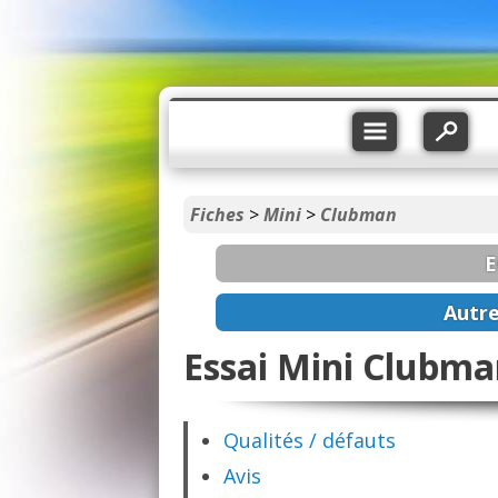
Fiches
>
Mini
>
Clubman
E
Autr
Essai Mini Clubma
Qualités / défauts
Avis