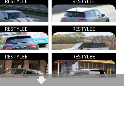
RESTYLEE
RESTYLEE
Certains moteurs qui auraient mérité de
ion(s) sur ce commentaire :
rester en 4 cylindres (surtout le 136 ch
qui représente le coeur de gamme)
IBUTEUR
(2024-08-09 22:38:50) : Exact pour les
RESTYLEE
PAs d'amortissement piloté DCC alors
RESTYLEE
e Bm a foutu du fric en l'air pour ces
que la Polo peut en bénéficier ... Allez
r, coup, j'en passe.
comprendre
mmenter cet avis
Tous les autres défauts
RESTYLEE
RESTYLEE
MINI Clubman signalés
e sous le commentaire après validation)
 les autres
avis >>