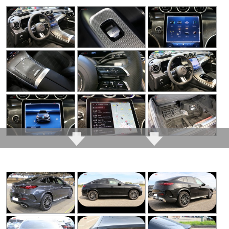
auditives
Boîte qui se pilote
(marches avant et
Version 43 AMG qui se
arrière, le mode manuel
dote du 4 cylindres de la
se fait par les palettes)
Classe A 45 AMG, décalé
par un commodo, la
(même souci qu'avec le
meilleure ergonomie
63 donc)
possible