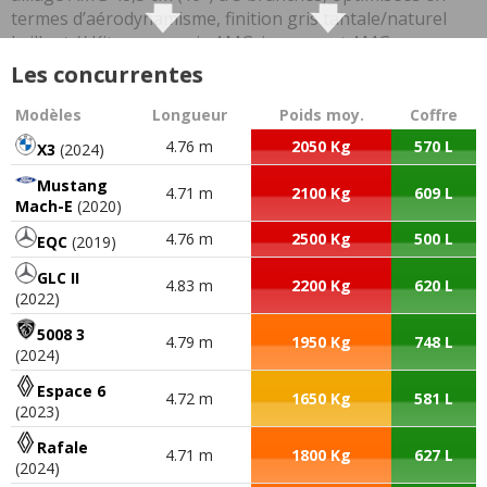
Les concurrentes
Modèles
Longueur
Poids moy.
Coffre
4.76 m
2050 Kg
570 L
X3
(2024)
Mustang
4.71 m
2100 Kg
609 L
Mach-E
(2020)
4.76 m
2500 Kg
500 L
EQC
(2019)
GLC II
4.83 m
2200 Kg
620 L
(2022)
5008 3
4.79 m
1950 Kg
748 L
(2024)
Espace 6
4.72 m
1650 Kg
581 L
(2023)
Rafale
4.71 m
1800 Kg
627 L
(2024)