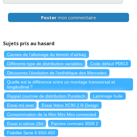
Poster
mon commentaire
Sujets pris au hasard
Causes de l'allumage du témoin d'airbag
Différents type de distribution variables
Code défaut P0813
Découvrez l'évolution de l'esthétique des Mercedes
Quelle est la différence entre un montage transversal et
longitudinal ?
Rappel courroie de distribution Puretech
Laminage huile
Essai mii seat
Essai Volvo XC90 2 R-Design
Consommation de la Mini Mini Mini connected
Essai xi sdrive 18d
Pannes connues 3008 2
Fiabilite Serie 6 650i 450