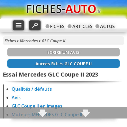
FICHES
ARTICLES
ACTUS
Fiches
Mercedes
GLC Coupe II
>
>
ECRIRE UN AVIS
Autres
Fiches
GLC COUPE II
Essai Mercedes GLC Coupe II 2023
Qualités / défauts
Avis
GLC Coupe II en images
Moteurs MERCEDES GLC Coupe II
Vie à bord / Intérieur