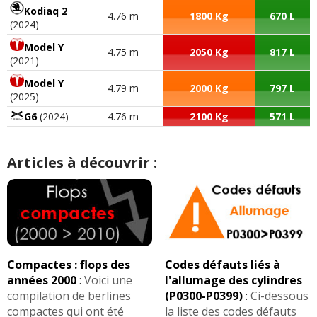
Kodiaq 2
4.76 m
1800 Kg
670 L
(2024)
Model Y
4.75 m
2050 Kg
817 L
(2021)
Model Y
4.79 m
2000 Kg
797 L
(2025)
G6
(2024)
4.76 m
2100 Kg
571 L
Articles à découvrir :
Compactes : flops des
Codes défauts liés à
années 2000
:
Voici une
l'allumage des cylindres
compilation de berlines
(P0300-P0399)
:
Ci-dessous
compactes qui ont été
la liste des codes défauts