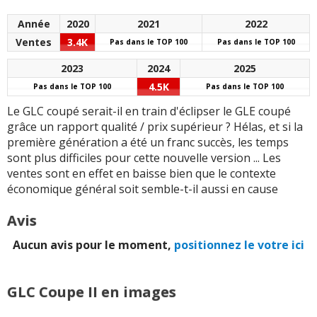
diagonale d'écran
au volant. Bref, il y a un
temps d'adaptation ...
Année
2020
2021
2022
Manœuvrabilité à basse
Ventes
3.4K
Pas dans le TOP 100
Pas dans le TOP 100
vitesse extraordinaire
Succès commercial
avec les roues arrière
moyen qui laisse des
2023
2024
2025
directrices
doutes quant à sa
4.5K
Pas dans le TOP 100
Pas dans le TOP 100
future valeur de
Choix possible entre
revente
Le GLC coupé serait-il en train d'éclipser le GLE coupé
hybride rechargeable
grâce un rapport qualité / prix supérieur ? Hélas, et si la
diesel et essence
Des moteurs de coeur
première génération a été un franc succès, les temps
de gamme qui ne sont
sont plus difficiles pour cette nouvelle version ... Les
6 cylindres diesel
pas en phase avec le
ventes sont en effet en baisse bien que le contexte
disponible au
standing et l'ambiance
économique général soit semble-t-il aussi en cause
catalogue, et en plus il
futuriste du GLC
est du genre très
Avis
costaud (trop ?)
Pas de version
intermédiaire entre
Aucun avis pour le moment,
positionnez le votre ici
Produit techniquement
220d et 450d
très avancé quelque soit
le sujet abordé : train
Version 63s qui déçoit
GLC Coupe II en images
roulants,
au niveau du moteur et
infodivertissement etc.
de ses prestations