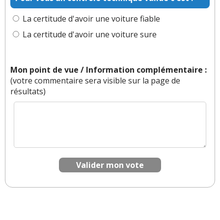
Il y a
8
réaction(s) sur ce commentaire :
La certitude d'avoir une voiture fiable
La certitude d'avoir une voiture sure
Par
Fab i trois
TOP CONTRIBUTEUR
(2023-
09-26 22:37:40) : Bonjour,
Mon point de vue / Information complémentaire :
Pour les éoliennes, tout cela est régit par la
(votre commentaire sera visible sur la page de
réglementation, on a donc :
résultats)
> Une obligation par la norme EN les concernant
de pouvoir procéder à leurs repositionnements
et mise en pane (hors influence du vent) de
l'ensemble rotor et pales même en cas de perte
d'énergie principale. Si le moteur d'orientation de
la nacelle et donc du rotor est facilement
accessible et manoeuvrable depuis le dernier
Valider mon vote
palier d'accès interne par le mat, les moteurs
régissant le pas variable des pales ne sont
accessibles que par le nez du rotor après un
accès plutôt acrobatique en harnais et échelle de
singe, ils sont donc associés à une ou plusieurs