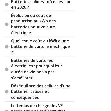
Batteries solides : où en est-on
cimenterie......., cela dit sur les champs près de
en 2026 ?
chez moi, les éoliennes ont entre 15 et 20 ans
avec leurs pales d'origine...., où alors j'ai lourdé
Évolution du coût de
l'opération de remplacement.
production au kWh des
batteries pour voiture
Pour la consommation d'eau, il y a pire et pas
électrique
grand monde pour en parler dont les écrans de
smart Phone, de tablette, d'ordinateur fixe ou
Quel est le coût au kWh d'une
portable, de télévision et même maintenant
batterie de voiture électrique
d'écran publicitai re.....:-) ,puis il y a aussi toute
?
l'eau utilisée pour l'es composants
Batteries de voitures
électroniques...., et puis aussi les cellules
électriques : pourquoi leur
photovoltaïques..., et les jeans délavés ou pas on
durée de vie ne va pas
en cause aussi....??, à ce niveau là c'est notre
s'améliorer
modèle économique et sa consommation
effrénée qui est à remettre en cause, et de fait
Déséquilibre des cellules d'une
plus un produit manufacturé dure mieux c'est
batterie : causes et
pour la planète et là nous nous rejoignons tout à
conséquences
fait.
Le temps de charge des VE