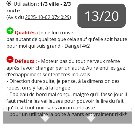
voitures d'aujourd'hui sont bourrées d'électronique
Utilisation :
1/3 ville - 2/3
pratique certes mais sujettes aux pannes et beaucoup
13/20
route
ont des sièges en forme bacquet pas confortables du
(Avis du
2025-10-02 07:40:29
)
tout. Or je veux trouver une voiture confortable et
fiable. Sans compter que les prix même des occasions
Qualités :
Je ne lui trouve
sont exorbitants.
pas autant de qualités que cela sauf qu'elle soit haute
pour moi qui suis grand - Dangel 4x2
Note :
18/20
Défauts :
- Moteur pas du tout nerveux même
après l'avoir changer par un autre. Au ralenti les gaz
d'échappement sentent très mauvais
- Direction dure suite, je pense, à la dimension des
Commenter cet avis
roues, on s'y fait à la longue
- Tableau de bord mal conçu, malgré qu'il fasse jour il
faut mettre les veilleuses pour pouvoir le lire du fait
(Votre post sera visible sous le commentaire
qu'il est tout noir sans aucun contraste.
après validation et renouvellement du cache
- pour un utilitaire la boîte à gants est vraiment rikiki:
de la page)
un carnet, la boîte à ampoules et une autre bricole et
ça y c'est plaint
Tous les autres avis sur : 308 1.6 hdi 90
>>
- J'ai eu une Picasso (2008) et elle était beaucoup plus