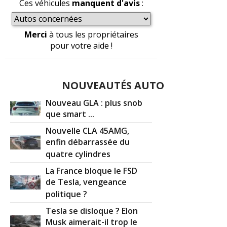
Ces véhicules
manquent d'avis
:
ABS
ESP
Peinture fragile
Corrosion
Fuite huile
2
0
1
0
1
Merci
à tous les propriétaires
pour votre aide !
NOUVEAUTÉS AUTO
Nouveau GLA : plus snob
que smart ...
Nouvelle CLA 45AMG,
enfin débarrassée du
quatre cylindres
La France bloque le FSD
de Tesla, vengeance
politique ?
Tesla se disloque ? Elon
Musk aimerait-il trop le