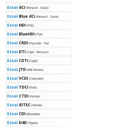
Essai
dCi
(Renault - Dacia)
Essai
Blue dCi
(Renault - Dacia)
Essai
HDI
(PSA)
Essai
BlueHDI
(PSA)
Essai
CRDI
(Hyundai - Kia)
Essai
DTi
(Opel - Renault)
Essai
CDTi
(Opel)
Essai
JTD
(Alfa Romeo)
Essai
VCDI
(Chevrolet)
Essai
TDCI
(Ford)
Essai
CTDI
(Honda)
Essai
iDTEC
(Honda)
Essai
CDI
(Mercedes)
Essai
D4D
(Toyota)