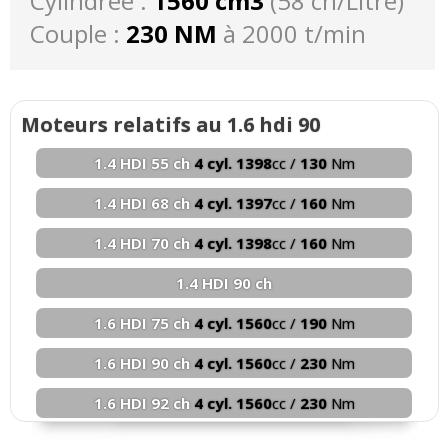
Cylindrée :
1560 cm3
(58 ch/Litre)
Couple :
230 NM
à 2000 t/min
Moteurs relatifs au 1.6 hdi 90
1.4 HDI 55 ch
4 cyl. 1398
cc /
130
Nm
1.4 HDI 68 ch
4 cyl. 1397
cc /
160
Nm
1.4 HDI 70 ch
4 cyl. 1398
cc /
160
Nm
1.4 HDI 90 ch
1.6 HDI 75 ch
4 cyl. 1560
cc /
190
Nm
1.6 HDI 90 ch
4 cyl. 1560
cc /
230
Nm
1.6 HDI 92 ch
4 cyl. 1560
cc /
230
Nm
1.6 HDI 110 ch
4 cyl. 1560
cc /
270
Nm