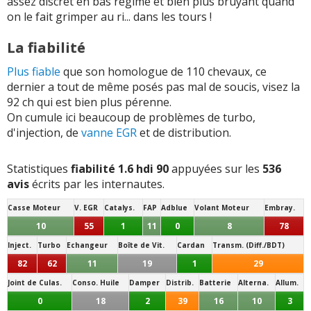
assez discret en bas régime et bien plus bruyant quand
on le fait grimper au ri... dans les tours !
2.0 HDI 160 ch
La fiabilité
2.0 HDI 163 ch
4 cyl. 1997
cc /
340
Nm
Plus fiable
que son homologue de 110 chevaux, ce
2.0 HDI 180 ch
4 cyl. 1997
cc /
400
Nm
dernier a tout de même posés pas mal de soucis, visez la
92 ch qui est bien plus pérenne.
2.2 HDI 130 ch
4 cyl. 2179
cc /
315
Nm
On cumule ici beaucoup de problèmes de turbo,
2.2 HDI 136 ch
4 cyl. 2178
cc /
315
Nm
d'injection, de
vanne EGR
et de distribution.
2.2 HDI 170 ch
4 cyl. 2179
cc /
370
Nm
Statistiques
fiabilité 1.6 hdi 90
appuyées sur les
536
avis
écrits par les internautes.
2.2 HDI 173 ch
4 cyl. 2179
cc /
370
Nm
Casse Moteur
V. EGR
Catalys.
FAP
Adblue
Volant Moteur
Embray.
2.2 HDI 175 ch
4 cyl. 2179
cc /
370
Nm
10
55
1
11
0
8
78
2.2 HDI 204 ch
4 cyl. 2179
cc /
450
Nm
Inject.
Turbo
Echangeur
Boîte de Vit.
Cardan
Transm. (Diff./BDT)
82
62
11
19
1
29
2.7 HDI 200 ch
Joint de Culas.
Conso. Huile
Damper
Distrib.
Batterie
Alterna.
Allum.
2.7 HDI 204 ch
6 cyl. 2720
cc /
440
Nm
0
18
2
39
16
10
3