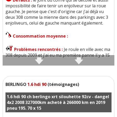
Défauts :
le joint du coffre qui se décolle et aussi
impossibilité de faire tenir un enjoliveur sur la roue
gauche. Je pense que c'est d'origine car j'ai déjà vu
deux 308 comme la mienne dans des parkings avec 3
enjoliveurs, celui de gauche manquant également.
Consommation moyenne :
Problèmes rencontrés :
Je roule en ville avec ma
308 depuis 2009 et j'ai eu ma première panne il y a 15
jours : message électronique : Température excessive
moteur STOP alors que je démarrais et que le moteur
n'avait pas tourné. Je l'ai donnée à réparer dans un
garage , pas avancée, puis une deuxième fois,
toujours pas avancée , une autre fois dans un autre
BERLINGO
1.6 hdi 90
(témoignages)
garage pas avancée non plus. Quelqu'un sait-il ce qu'il
faut faire ? Cela fait 2 jours que j'essaie des nouvelles
1.6 hdi 90 ch berlingo xrt silouhette 92cv - dangel
voitures mais les sièges ne sont pas confortables
4x2 2008 327000km acheté à 266000 km en 2019
comme dans ma 308. Je suis désolée car ma voiture a
pneu 195. 70 x 15
fonctionné parfaitement depuis 2009 et je l'adore. Les