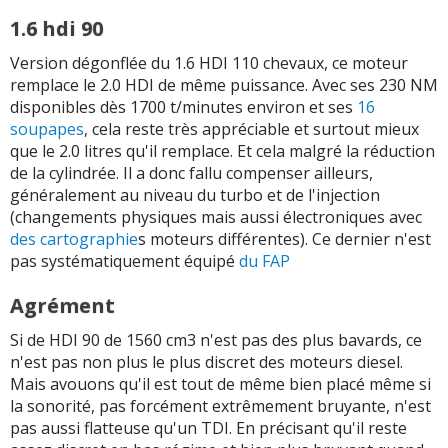
1.6 hdi 90
1.6 HDI 112 ch
4 cyl. 1560
cc /
270
Nm
Version dégonflée du 1.6 HDI 110 chevaux, ce moteur
1.6 HDI 115 ch
4 cyl. 1560
cc /
270
Nm
remplace le 2.0 HDI de même puissance. Avec ses 230 NM
disponibles dès 1700 t/minutes environ et ses
16
1.8 HDI 150 ch
4 cyl. 1798
cc /
300
Nm
soupapes
, cela reste très appréciable et surtout mieux
que le 2.0 litres qu'il remplace. Et cela malgré la réduction
2.0 HDI 90 ch
4 cyl. 1997
cc /
210
Nm
de la cylindrée. Il a donc fallu compenser ailleurs,
généralement au niveau du turbo et de l'injection
2.0 HDI 110 ch
4 cyl. 1997
cc /
250
Nm
(changements physiques mais aussi électroniques avec
2.0 HDI 120 ch
4 cyl. 1997
cc /
340
Nm
des cartographie
s moteurs différentes). Ce dernier n'est
pas systématiquement équipé
du FAP
2.0 HDI 126 ch
Agrément
2.0 HDI 136 ch
4 cyl. 1997
cc /
340
Nm
Si de HDI 90 de 1560 cm3 n'est pas des plus bavards, ce
2.0 HDI 138 ch
4 cyl. 1997
cc /
340
Nm
n'est pas non plus le plus discret des moteurs diesel.
Mais avouons qu'il est tout de même bien placé même si
2.0 HDI 140 ch
4 cyl. 1997
cc /
340
Nm
la sonorité, pas forcément extrêmement bruyante, n'est
pas aussi flatteuse qu'un TDI. En précisant qu'il reste
2.0 HDI 150 ch
4 cyl. 1997
cc /
270
Nm