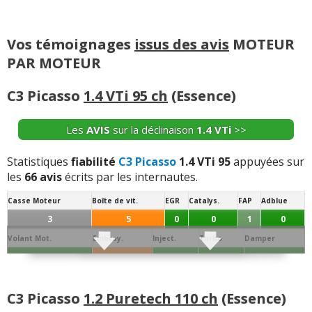
pulvérisation d'urée ou une cristallisation bloque la
dépollution et peut déclencher le compte à rebours de
Vos témoignages
issus des avis
MOTEUR
redémarrage.
PAR MOTEUR
C3 Picasso
1.4 VTi 95 ch
(Essence)
Les
AVIS
sur la déclinaison
1.4 VTi
>>
Statistiques
fiabilité
C3 Picasso
1.4 VTi 95
appuyées sur
les
66 avis
écrits par les internautes.
Casse Moteur
Boîte de vit.
EGR
Catalys.
FAP
Adblue
3
5
0
0
1
0
Volant Mot.
Embray.
Inject.
Turbo
Damper
0
4
0
0
0
Joint de
Conso/Fuite
Culasse
Distribution
Batterie
Alternateur
Allumage
Culas.
Huile
C3 Picasso
1.2 Puretech 110 ch
(Essence)
1
1
26
2
1
0
1