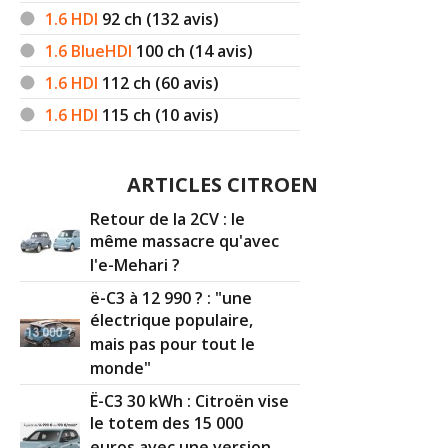
1.6 HDI
92
ch (132 avis)
-
En 6 ans d'utilisation seulement problème de
1.6 BlueHDI
100
ch (14 avis)
mécanisme de fermeture centralisé d'une porte arrière
(remplacé pour 350 euros (quand même))
(+)
1.6 HDI
112
ch (60 avis)
1.6 HDI
115
ch (10 avis)
-
Catastrophique Coupures moteur répétitives avec arrêt
obligatoire tous les 6 mois ou 4x par jours de façon
aléatoire avec message "défaillance s ...
Lire la suite >>
ARTICLES CITROEN
-
Module DA défaisant à 51000kms
(+)
Retour de la 2CV : le
même massacre qu'avec
-
Aucun pour l'instant
(+)
l'e-Mehari ?
-
Apres CT OK BLOCAGE subite direction assistee a 70km
ë-C3 à 12 990 ? : "une
h panne dangereuse et onereuse plus de 2000 euros car
électrique populaire,
direction electrique
(+)
mais pas pour tout le
monde"
-
Problème lèvre vitre passager. Ampoules qui claquent
régulièrement.
(+)
Ë-C3 30 kWh : Citroën vise
le totem des 15 000
-
Aucuns gros soucis,remplacement des disques avant à