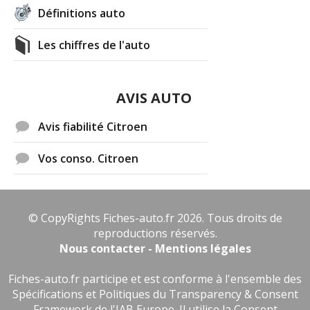
Définitions auto
+ d'INFOS
sur la déclinaison
1.6 HDI 92 ch
>>
Les chiffres de l'auto
AVIS AUTO
Avis fiabilité Citroen
Vos conso. Citroen
© CopyRights Fiches-auto.fr 2026. Tous droits de
reproductions réservés.
Nous contacter - Mentions légales
Fiches-auto.fr participe et est conforme à l'ensemble des
Spécifications et Politiques du Transparency & Consent
Framework de l'IAB Europe. Il utilise la Consent