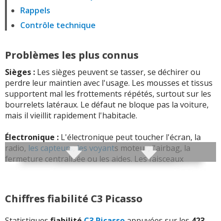
Rappels
Contrôle technique
Problèmes les plus connus
Sièges :
Les sièges peuvent se tasser, se déchirer ou
perdre leur maintien avec l'usage. Les mousses et tissus
supportent mal les frottements répétés, surtout sur les
bourrelets latéraux. Le défaut ne bloque pas la voiture,
mais il vieillit rapidement l'habitacle.
Électronique :
L'électronique peut toucher l'écran, la
radio,
les capteurs
,
les voyant
s moteur, l'airbag, la
fermeture centralisée ou les aides. Les faisceaux
d'ouvrants, masses et boîtiers de servitude peuvent
provoquer des défauts intermittents, notamment
lorsque l'humidité arrive dans les connecteurs.
Chiffres fiabilité C3 Picasso
Boîte de vitesses :
La boîte peut accrocher, produire
Statistiques
fiabilité
C3 Picasso
appuyées sur les
423