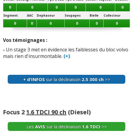
fermeture centralisée qui ne marche plus a cause d'une
0
0
0
0
0
0
fiche orange qui se débranche sous la boîte a ...
Lire la
Segment.
AAC
Dephaseur
Soupapes
Bielle
Collecteur
suite >>
0
0
0
0
0
0
-
Durite admission
(+)
Vos témoignages :
-
Rien de particulier.. très fiable.
(+)
-
Un stage 3 met en évidence les faiblesses du bloc volvo
mais rien d'insurmontable.
(+)
+ d'INFOS
sur la déclinaison
1.6 115 ch
>>
+ d'INFOS
sur la déclinaison
2.5 300 ch
>>
Focus 2
1.6 TDCI 90 ch
(Diesel)
Les
AVIS
sur la déclinaison
1.6 TDCI
>>