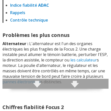
Indice fiabilité
ADAC
Rappels
Contrôle technique
Problèmes les plus connus
Alternateur :
L'alternateur est l'un des organes
électriques les plus fragiles de la Focus 2. Une charge
instable peut allumer le témoin batterie, perturber l'ESP,
la direction assistée, le compteur ou
les calculateur
s
moteur. La poulie d'alternateur, le régulateur et les
masses doivent être contrôlés en même temps, car une
mauvaise tension de bord peut faire croire à plusieurs
pannes électronique
s distinctes.
Embrayage et volant moteur :
L'embrayage et le
volant
moteur bimasse
sont très sollicités, surtout sur
les TDCI. Le volant moteur filtre les vibrations du diesel ;
Chiffres fiabilité Focus 2
lorsqu'il prend du jeu, il provoque claquements,