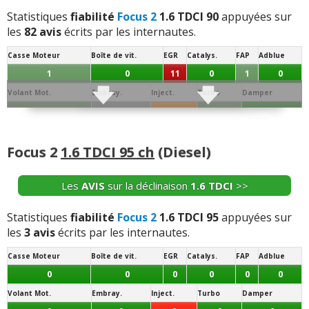
Statistiques
fiabilité
Focus 2
1.6 TDCI 90
appuyées sur
les
82 avis
écrits par les internautes.
Casse Moteur
Boîte de vit.
EGR
Catalys.
FAP
Adblue
1
0
11
0
1
0
Volant Mot.
Embray.
Inject.
Turbo
Damper
2
4
6
2
0
Joint de
Conso/Fuite
Culasse
Distribution
Batterie
Alternateur
Allumage
Culas.
Huile
Focus 2
1.6 TDCI 95 ch
(Diesel)
0
0
3
3
1
5
0
Démar.
Echang. / refroid.
Ppe à Eau
Ppe à huile
Sonde / capteur
Débitm.
Les
AVIS
sur la déclinaison
1.6 TDCI
>>
1
1
2
0
8
2
Segment.
AAC
Dephaseur
Soupapes
Bielle
Collecteur
Statistiques
fiabilité
Focus 2
1.6 TDCI 95
appuyées sur
les
3 avis
écrits par les internautes.
0
0
0
1
0
0
Casse Moteur
Boîte de vit.
EGR
Catalys.
FAP
Adblue
Vos témoignages :
0
0
0
0
0
0
-
Aucun pour l instant
(+)
Volant Mot.
Embray.
Inject.
Turbo
Damper