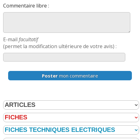
Commentaire libre :
-
Boitier thermostat change a 2 reprise en 8 ans
(+)
-
Tout est d'origine sauf - Balais d'essuie glace -
Ampoules de feux de croisement (changées environ 8
fois - en moins de dix minutes sur un parking) - ...
Lire la
E-mail
facultatif
suite >>
(permet la modification ultérieure de votre avis) :
-
Durite HP sortie Vanne EGR et entrée intercooler,
changé deux fois chacune; Alternateur à 168000Km,
Vanne EGR nettoyée deux fois; Amortisseur Avan ...
Lire
Poster
mon commentaire
la suite >>
-
Volant moteur et embrayage changé à 111000
(+)
-
Valve EGR (1x)à 140mkm, 1durite du turbo (1x)à
160mkm, le volant moteur (1x)à 190mkm + 1embrayage.
(+)
-
Alternateur, circuit gasoil
(+)