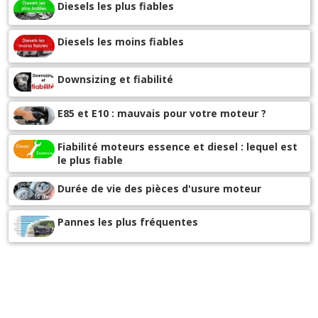
>>
+ d'INFOS
sur la déclinaison
2.0 TDCI 136 ch
>>
Diesels les plus fiables
-
Alternateur HS à 100000 KM
(+)
Diesels les moins fiables
-
Voyant incident moteur s'allume puis au bout de 200m
il s'eteint
(+)
Downsizing et fiabilité
-
Aucun,juste de l'entretien
(+)
E85 et E10 : mauvais pour votre moteur ?
-
4 injecteurs hs à 45000km
(+)
Fiabilité moteurs essence et diesel : lequel est
le plus fiable
-
Bougie de préchauffage, 50 euros si on est bricoleur
(+)
Durée de vie des pièces d'usure moteur
-
Vanne egr/volant moteur/roulement/durite turbo
(+)
Pannes les plus fréquentes
-
Bluetooth en panne en permanence
(+)
-
Balourd sur le moteur à 133000 km. Mis au garage
pour changement embrayage et volant moteur. Depuis
trois semaine voiture non roulant. (
(+)