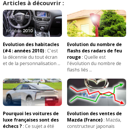
Articles à découvrir :
-
Volant moteur qui commence à lâcher, consommation
excessive
(+)
-
Alternateur, bougies de préchauffage, durite de turbo,
batterie en court-circuit, calculateur du moteur, voyant
incident moteur qui s'allume tout le ...
Lire la suite >>
Evolution des habitacles
Evolution du nombre de
-
Beaucoup de souci de train avant biellette. De direction
(#4 : années 2010)
:
C'est
flashs des radars de feu
barre stabilisatrice biellette de barre stabilisatrice disque
la décennie du tout écran
rouge
:
Quelle est
de frein suspension silent bloc ...
Lire la suite >>
et de la personnalisation ...
l'évolution du nombre de
flashs liés ...
-
A coups moteur (injection ) a 1800 tr/min avec très peut
de gaz.pas de direction au démarrage qui oblige a
couper le moteur et redémarrer pour réi ...
Lire la suite
>>
-
Conduit d'air après turbo qui n'immobilise pas la
voiture mais qui donne une panne indiqué sur
Pourquoi les voitures de
Evolution des ventes de
l'ordinateur de bord.
(+)
luxe françaises sont des
Mazda (France)
:
Mazda,
échecs ?
:
Ce sujet a été
constructeur japonais