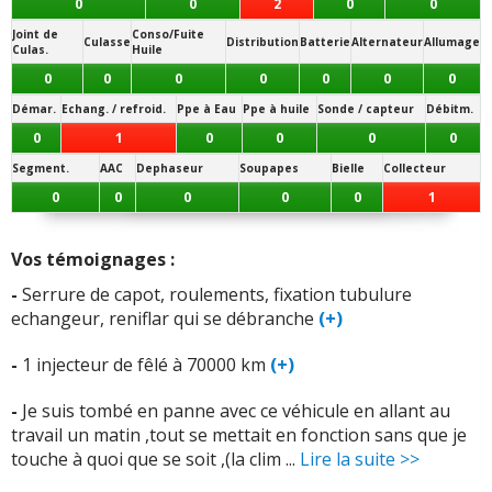
0
0
2
0
0
-
Vannes EGR changée à 80000, boitier refroidissement
Joint de
Conso/Fuite
filtre huile changé à 98700, injecteurs défectueux 80000
Culasse
Distribution
Batterie
Alternateur
Allumage
Culas.
Huile
(+)
0
0
0
0
0
0
0
Démar.
Echang. / refroid.
Ppe à Eau
Ppe à huile
Sonde / capteur
Débitm.
-
Durit de turbo félée à 90000 km.
(+)
0
1
0
0
0
0
-
Galet enrouleur (courroie de distribution) mort
Segment.
AAC
Dephaseur
Soupapes
Bielle
Collecteur
47200km/Changement du kit de distribution ,pompe a
0
0
0
0
0
1
eau//Ford refuse de prendre en charge//620 EUROS !! ...
Lire la suite >>
Vos témoignages :
-
2 durites hs, turbo hs
(+)
-
Serrure de capot, roulements, fixation tubulure
echangeur, reniflar qui se débranche
(+)
-
Vanne egr remplacee car encrassée ; volant moteur
ayant endommage l'embrayage (reparation ford 2850),
-
1 injecteur de fêlé à 70000 km
(+)
durit air turbo cuite, debimetre air remplace
(+)
-
Je suis tombé en panne avec ce véhicule en allant au
-
Durite de turbo
(+)
travail un matin ,tout se mettait en fonction sans que je
touche à quoi que se soit ,(la clim ...
Lire la suite >>
-
Aucun pour l'instant,mais je ne crois pas au père noêl,