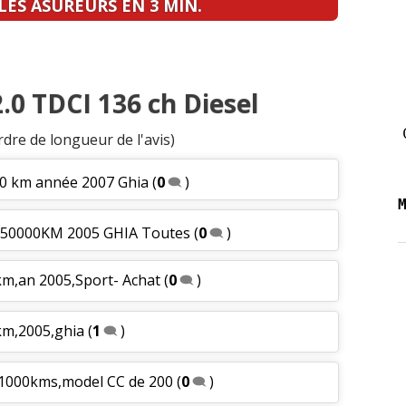
ES ASUREURS EN 3 MIN.
2.0 TDCI 136 ch Diesel
rdre de longueur de l'avis)
00 km année 2007 Ghia
(
0
)
 250000KM 2005 GHIA Toutes
(
0
)
km,an 2005,Sport- Achat
(
0
)
km,2005,ghia
(
1
)
71000kms,model CC de 200
(
0
)