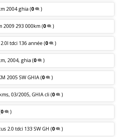
km 2004 ghia
(
0
)
um 2009 293 000km
(
0
)
 2.0l tdci 136 année
(
0
)
m, 2004, ghia
(
0
)
0KM 2005 SW GHIA
(
0
)
kms, 03/2005, GHIA cli
(
0
)
(
0
)
cus 2.0 tdci 133 SW GH
(
0
)