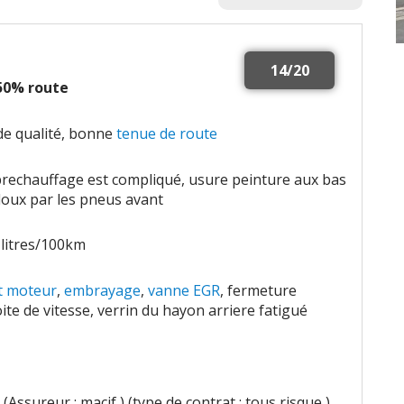
14/20
 50% route
 de qualité, bonne
tenue de route
prechauffage est compliqué, usure peinture aux bas
lloux par les pneus avant
 litres/100km
t moteur
,
embrayage
,
vanne EGR
, fermeture
oite de vitesse, verrin du hayon arriere fatigué
(Assureur : macif ) (type de contrat : tous risque )