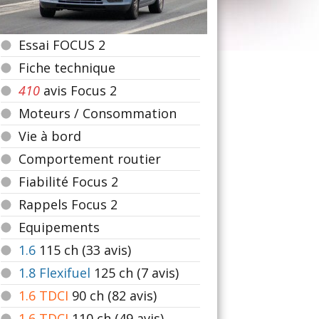
Essai FOCUS 2
Fiche technique
410
avis Focus 2
Moteurs / Consommation
Vie à bord
Comportement routier
Fiabilité Focus 2
Rappels Focus 2
Equipements
1.6
115
ch (33 avis)
1.8 Flexifuel
125
ch (7 avis)
1.6 TDCI
90
ch (82 avis)
1.6 TDCI
110
ch (49 avis)