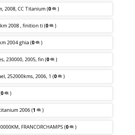
m, 2008, CC Titanium
(
0
)
m 2008 , finition ti
(
0
)
0km 2004 ghia
(
0
)
es, 230000, 2005, fin
(
0
)
el, 252000kms, 2006, 1
(
0
)
(
0
)
titanium 2006
(
1
)
, 100000KM, FRANCORCHAMPS
(
0
)