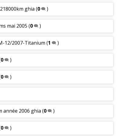
 218000km ghia
(
0
)
lms mai 2005
(
0
)
KM-12/2007-Titanium
(
1
)
(
0
)
(
0
)
m année 2006 ghia
(
0
)
(
0
)