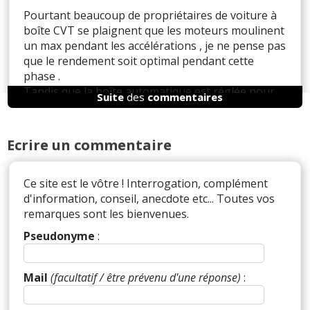
Pourtant beaucoup de propriétaires de voiture à
boîte CVT se plaignent que les moteurs moulinent
un max pendant les accélérations , je ne pense pas
que le rendement soit optimal pendant cette
phase .
Tandis que la boîte automatique est réglée pour
Suite
des
commentaires
passer les vitesses lorsque le moteur est à son
couple maxi .
Sinon tout à fait d'accord avec les chiffres de
Ecrire un commentaire
rendement quoique je trouve les premiers un peu
optimistes .
Ce site est le vôtre ! Interrogation, complément
d'information, conseil, anecdote etc... Toutes vos
remarques sont les bienvenues.
Il y a
2
réaction(s) sur ce commentaire :
Pseudonyme
:
Par
Admin
ADMINISTRATEUR DU SITE
Mail
(facultatif / être prévenu d'une réponse)
:
(2024-12-19 09:10:55) : C'est un désagrément
auditif mais c'est à l'inverse plus efficient ... En