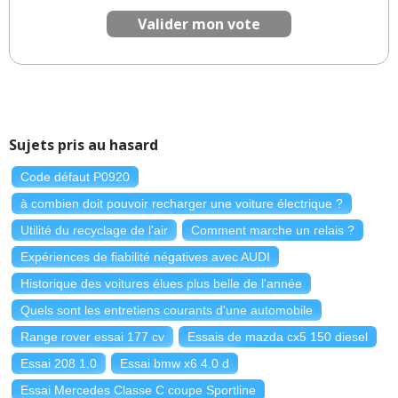
Valider mon vote
Sujets pris au hasard
Code défaut P0920
à combien doit pouvoir recharger une voiture électrique ?
Utilité du recyclage de l'air
Comment marche un relais ?
Expériences de fiabilité négatives avec AUDI
Historique des voitures élues plus belle de l'année
Quels sont les entretiens courants d'une automobile
Range rover essai 177 cv
Essais de mazda cx5 150 diesel
Essai 208 1.0
Essai bmw x6 4.0 d
Essai Mercedes Classe C coupe Sportline