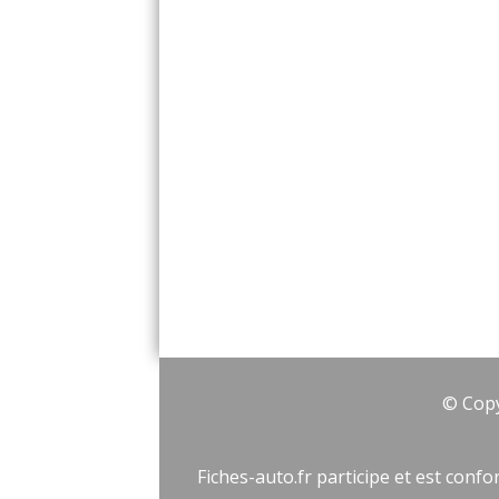
© Copy
Fiches-auto.fr participe et est con