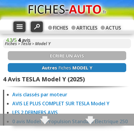
FICHES
ARTICLES
ACTUS
4.3
/
5
4
avis
Fiches
Tesla
Model Y
>
>
ECRIRE UN AVIS
Autres
Fiches
MODEL Y
4 Avis TESLA Model Y (2025)
Avis classés par moteur
AVIS LE PLUS COMPLET SUR TESLA Model Y
LES 2 DERNIERS AVIS
0 avis Model Y Propulsion Standard Electrique 250
ch Electrique