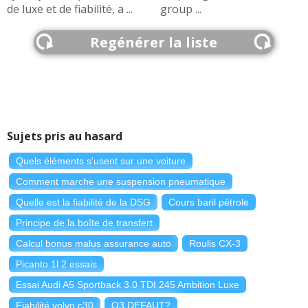
de luxe et de fiabilité, a ...
group ...
Regénérer la liste
Sujets pris au hasard
Quels éléments s'usent sur une voiture
Comment marche une suspension pneumatique
Quelle est la fiabilité de la DSG
Cours baril pétrole
Principe de la boîte de transfert
Calcul bonus malus assurance auto
Roulis CX-3
Picanto 1l 2 essais
Essai Audi A5 Sportback 3.0 TDI 245 Ambition Luxe
Fiabilité volvo c30
Q3 DEFAUT?