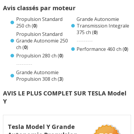
0 avis Model Y Propulsion Standard Grande
Avis classés par moteur
Autonomie Electrique 250 ch Electrique
0 avis Model Y Propulsion Electrique 280 ch
Propulsion Standard
Grande Autonomie
Electrique
250 ch (
0
)
Transmission Integrale
375 ch (
0
)
Propulsion Standard
3 avis Model Y Grande Autonomie Propulsion
Grande Autonomie 250
---------
Electrique 308 ch Electrique
ch (
0
)
Performance 460 ch (
0
)
0 avis Model Y Grande Autonomie Transmission
Propulsion 280 ch (
0
)
Integrale Electrique 375 ch Electrique
---------
0 avis Model Y Performance Electrique 460 ch
Electrique
Grande Autonomie
Propulsion 308 ch (
3
)
Avis de concurrentes ?
AVIS LE PLUS COMPLET SUR TESLA Model
Y
Tesla Model Y Grande