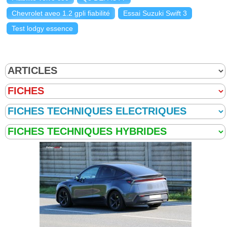
Chevrolet aveo 1.2 gpli fiabilité
Essai Suzuki Swift 3
Test lodgy essence