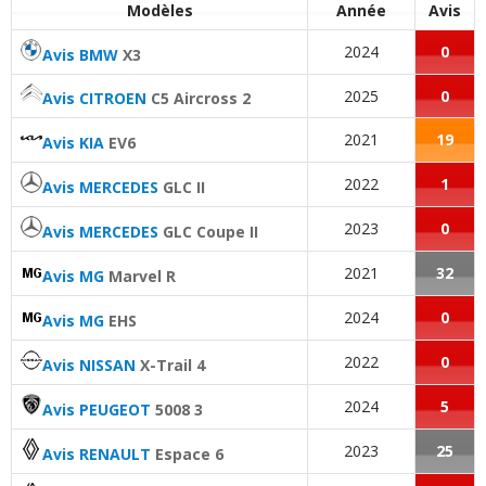
Modèles
Année
Avis
2024
0
Avis BMW
X3
2025
0
Avis CITROEN
C5 Aircross 2
2021
19
Avis KIA
EV6
2022
1
Avis MERCEDES
GLC II
2023
0
Avis MERCEDES
GLC Coupe II
2021
32
Avis MG
Marvel R
2024
0
Avis MG
EHS
2022
0
Avis NISSAN
X-Trail 4
2024
5
Avis PEUGEOT
5008 3
2023
25
Avis RENAULT
Espace 6