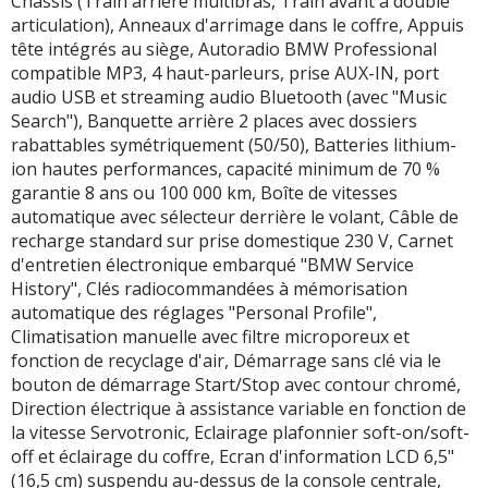
Châssis (Train arrière multibras, Train avant à double
articulation), Anneaux d'arrimage dans le coffre, Appuis
tête intégrés au siège, Autoradio BMW Professional
compatible MP3, 4 haut-parleurs, prise AUX-IN, port
audio USB et streaming audio Bluetooth (avec "Music
Search"), Banquette arrière 2 places avec dossiers
rabattables symétriquement (50/50), Batteries lithium-
ion hautes performances, capacité minimum de 70 %
garantie 8 ans ou 100 000 km, Boîte de vitesses
automatique avec sélecteur derrière le volant, Câble de
recharge standard sur prise domestique 230 V, Carnet
d'entretien électronique embarqué "BMW Service
History", Clés radiocommandées à mémorisation
automatique des réglages "Personal Profile",
Climatisation manuelle avec filtre microporeux et
fonction de recyclage d'air, Démarrage sans clé via le
bouton de démarrage Start/Stop avec contour chromé,
Direction électrique à assistance variable en fonction de
la vitesse Servotronic, Eclairage plafonnier soft-on/soft-
off et éclairage du coffre, Ecran d'information LCD 6,5"
(16,5 cm) suspendu au-dessus de la console centrale,