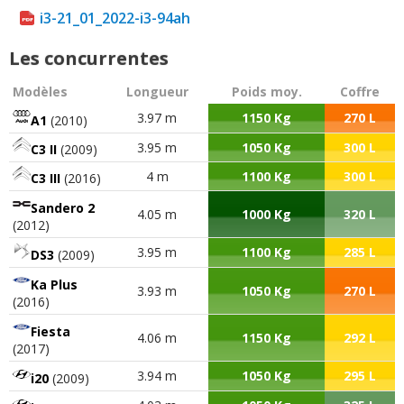
i3-21_01_2022-i3-94ah
Les concurrentes
Modèles
Longueur
Poids moy.
Coffre
3.97 m
1150 Kg
270 L
A1
(2010)
3.95 m
1050 Kg
300 L
C3 II
(2009)
4 m
1100 Kg
300 L
C3 III
(2016)
Sandero 2
4.05 m
1000 Kg
320 L
(2012)
3.95 m
1100 Kg
285 L
DS3
(2009)
Ka Plus
3.93 m
1050 Kg
270 L
(2016)
Fiesta
4.06 m
1150 Kg
292 L
(2017)
3.94 m
1050 Kg
295 L
i20
(2009)