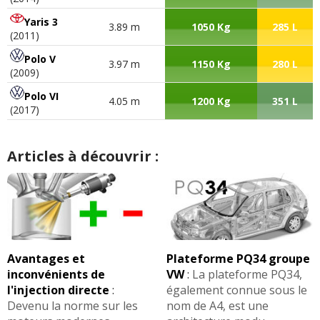
Yaris 3
3.89 m
1050 Kg
285 L
(2011)
Polo V
3.97 m
1150 Kg
280 L
(2009)
Polo VI
4.05 m
1200 Kg
351 L
(2017)
Articles à découvrir :
Avantages et
Plateforme PQ34 groupe
inconvénients de
VW
:
La plateforme PQ34,
l'injection directe
:
également connue sous le
Devenu la norme sur les
nom de A4, est une