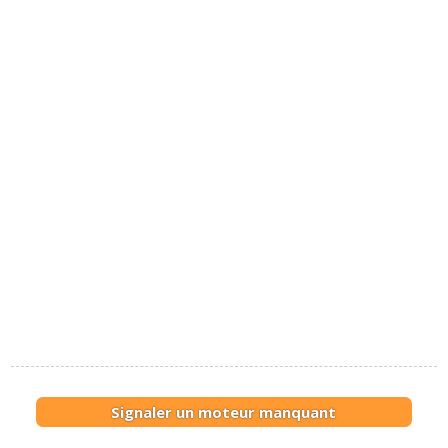
dans "information de bord" et enfin accder
dans "ordinateur de bord" et "ordinateur de
voyage" pour remettre zro..... (je vous rassure
on est nombreux s'tre fait avoir 😅). Ds lors les
valeurs consommations et vitesse moyenne
seront remise zro et pour l'affichage sur l'cran
central en page d'accueil "mon vhicule" et
pour les valeurs dfilantes obtenue par le
bouton pressoir du commodo gauche du
volant, pour dfilement sur l'cran du tableau de
bord. Voir maintenant qu'elles valeurs vous
allez ressortir.
Cordialement
Commenter cet avis
(Votre post sera visible sous le commentaire
après validation)
Signaler un moteur manquant