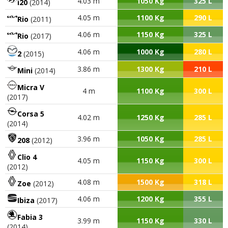
4.03 m
1050 Kg
325 L
i20
(2014)
4.05 m
1100 Kg
290 L
Rio
(2011)
4.06 m
1150 Kg
325 L
Rio
(2017)
4.06 m
1000 Kg
280 L
2
(2015)
3.86 m
1300 Kg
210 L
Mini
(2014)
Micra V
4 m
1100 Kg
300 L
(2017)
Corsa 5
4.02 m
1250 Kg
285 L
(2014)
3.96 m
1050 Kg
285 L
208
(2012)
Clio 4
4.05 m
1150 Kg
300 L
(2012)
4.08 m
1500 Kg
318 L
Zoe
(2012)
4.06 m
1200 Kg
355 L
Ibiza
(2017)
Fabia 3
3.99 m
1150 Kg
330 L
(2014)