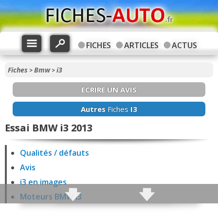
FICHES
ARTICLES
ACTUS
Fiches
Bmw
i3
>
>
ECRIRE UN AVIS
Autres
Fiches
I3
Essai BMW i3 2013
Qualités / défauts
Avis
i3 en images
Moteurs BMW i3
Fiabilité i3