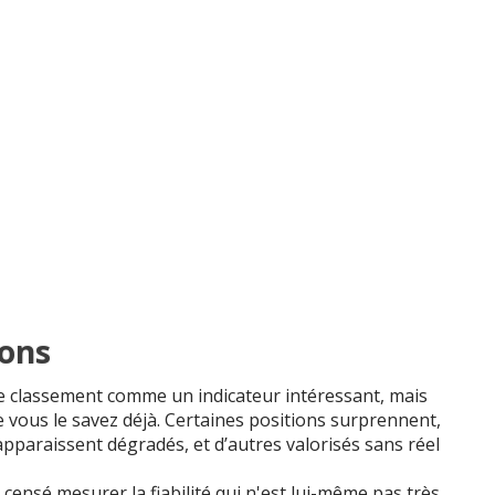
sons
ce classement comme un indicateur intéressant, mais
ous le savez déjà. Certaines positions surprennent,
apparaissent dégradés, et d’autres valorisés sans réel
 censé mesurer la fiabilité qui n'est lui-même pas très