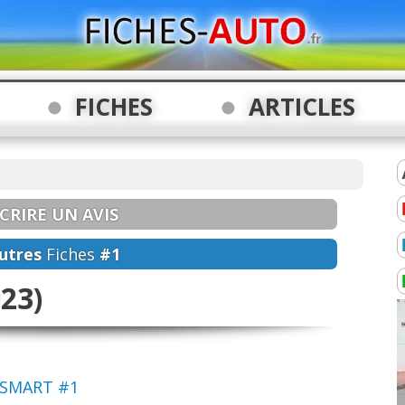
FICHES
ARTICLES
CRIRE UN AVIS
utres
Fiches
#1
23)
 SMART #1