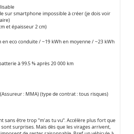
lisable
lle sur smartphone impossible à créer (je dois voir
aire)
cm et épaisseur 2 cm)
 en eco conduite / ~19 kWh en moyenne / ~23 kWh
batterie à 99.5 % après 20 000 km
(Assureur : MMA) (type de contrat : tous risques)
t sans être trop "m'as tu vu". Accélère plus fort que
 sont surprises. Mais dès que les virages arrivent,
 imposent de rester raisonnable. Bref un véhicule à