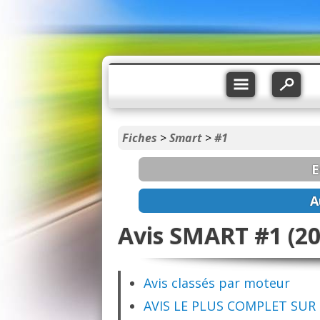
Fiches
>
Smart
>
#1
E
A
Avis SMART #1 (20
Avis classés par moteur
AVIS LE PLUS COMPLET SUR