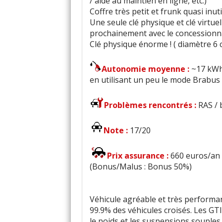
/ aide au maintien en ligne, etc.)
Coffre très petit et frunk quasi inuti
Une seule clé physique et clé virtue
prochainement avec le concessionn
Clé physique énorme ! ( diamètre 6 
Autonomie moyenne :
~17 kWh
en utilisant un peu le mode Brabus
Problèmes rencontrés :
RAS / 
Note :
17/20
Prix assurance :
660 euros/an 
(Bonus/Malus : Bonus 50%)
Véhicule agréable et très performan
99.9% des véhicules croisés. Les GTI
le poids et les suspensions souples