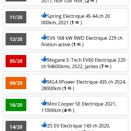
2017, noir cuir noir,
(
2
)
Spring Electrique 45 44 ch 20
11/20
000km, 2021
(
1
)
EV6 168 kW RWD Electrique 229 ch
12/20
finition active
(
1
)
Megane E-Tech EV60 Electrique 220
05/20
ch 94600kms, 2022, jantes
(
7
)
MG4 XPower Electrique 435 ch 2024,
09/20
28000km
(
1
)
Mini Cooper SE Electrique 2021,
16/20
11000km
(
4
)
ZS EV Electrique 143 ch 2020,
14/20