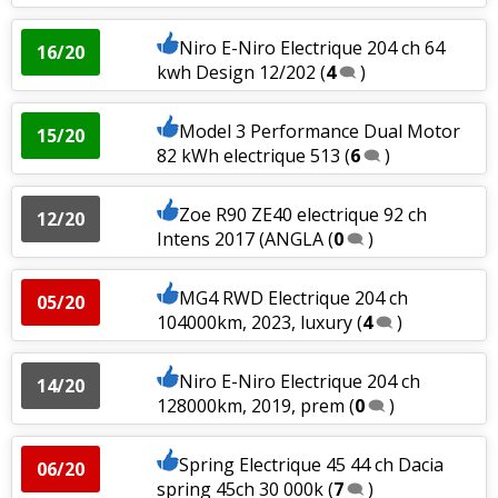
Tous les autres
avis >>
Niro E-Niro Electrique 204 ch 64
16/20
kwh Design 12/202
(
4
)
Model 3 Performance Dual Motor
15/20
82 kWh electrique 513
(
6
)
Zoe R90 ZE40 electrique 92 ch
12/20
Intens 2017 (ANGLA
(
0
)
MG4 RWD Electrique 204 ch
05/20
104000km, 2023, luxury
(
4
)
Niro E-Niro Electrique 204 ch
14/20
128000km, 2019, prem
(
0
)
Spring Electrique 45 44 ch Dacia
06/20
spring 45ch 30 000k
(
7
)