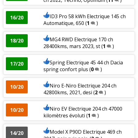
ch 2022, Techno, Optimum
(
11
)
ID3 Pro 58 kWh Electrique 145 ch
16/20
Automatique, 650
(
1
)
MG4 RWD Electrique 170 ch
18/20
28400kms, mars 2023, st
(
1
)
Spring Electrique 45 44 ch Dacia
17/20
spring confort plus
(
0
)
Niro E-Niro Electrique 204 ch
10/20
42800kms, 2021, desi
(
2
)
Niro EV Electrique 204 ch 47000
10/20
kilomètres évoluti
(
1
)
Model X P90D Electrique 469 ch
14/20