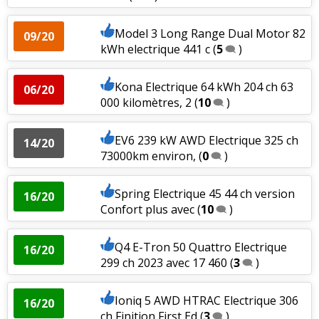
Model 3 Long Range Dual Motor 82
09/20
kWh electrique 441 c
(
5
)
Kona Electrique 64 kWh 204 ch 63
06/20
000 kilomètres, 2
(
10
)
EV6 239 kW AWD Electrique 325 ch
14/20
73000km environ,
(
0
)
Spring Electrique 45 44 ch version
16/20
Confort plus avec
(
10
)
Q4 E-Tron 50 Quattro Electrique
16/20
299 ch 2023 avec 17 460
(
3
)
Ioniq 5 AWD HTRAC Electrique 306
16/20
ch Finition First Ed
(
3
)