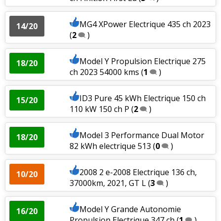
MG4 XPower Electrique 435 ch 2023
14/20
(
2
)
Model Y Propulsion Electrique 275
18/20
ch 2023 54000 kms
(
1
)
ID3 Pure 45 kWh Electrique 150 ch
15/20
110 kW 150 ch P
(
2
)
Model 3 Performance Dual Motor
18/20
82 kWh electrique 513
(
0
)
2008 2 e-2008 Electrique 136 ch,
10/20
37000km, 2021, GT L
(
3
)
Model Y Grande Autonomie
16/20
Propulsion Electrique 347 ch
(
1
)