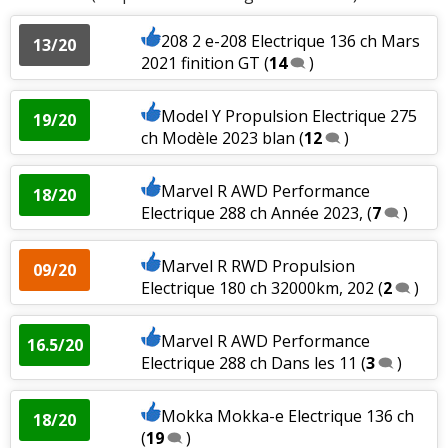
Problèmes rencontrés :
problème de boitier de
208 2 e-208 Electrique 136 ch Mars
13/20
freinage, changement sous garantie mais presque 2
2021 finition GT
(
14
)
mois d'attente.
Model Y Propulsion Electrique 275
Note :
16/20
19/20
ch Modèle 2023 blan
(
12
)
Prix assurance :
840 euros/an (Assureur : MAAF)
(type de contrat : TAQUET) (Bonus/Malus : 50)
Marvel R AWD Performance
18/20
Electrique 288 ch Année 2023,
(
7
)
Marvel R RWD Propulsion
09/20
Electrique 180 ch 32000km, 202
(
2
)
Commenter cet avis
Marvel R AWD Performance
(Votre post sera visible sous le commentaire
16.5/20
Electrique 288 ch Dans les 11
(
3
)
après validation)
Mokka Mokka-e Electrique 136 ch
18/20
(
19
)