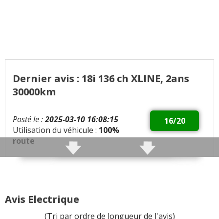
Dernier avis : 18i 136 ch XLINE, 2ans
30000km
Posté le :
2025-03-10 16:08:15
16/20
Utilisation du véhicule :
100%
route
Qualités :
Bien fini, bien construit, solide
Défauts :
électronique fiable mais trop présente.
Avis Electrique
Consommation moyenne :
7 litres
(Tri par ordre de longueur de l'avis)