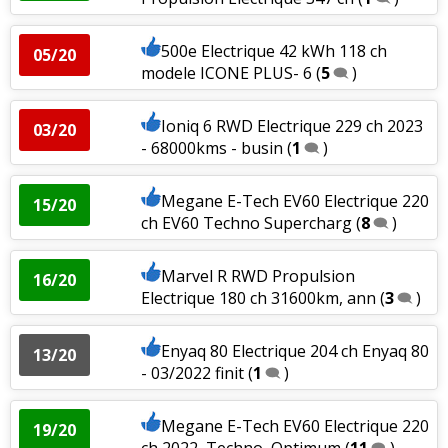
500e Electrique 42 kWh 118 ch
05/20
modele ICONE PLUS- 6
(
5
)
Ioniq 6 RWD Electrique 229 ch 2023
03/20
- 68000kms - busin
(
1
)
Megane E-Tech EV60 Electrique 220
15/20
ch EV60 Techno Supercharg
(
8
)
Marvel R RWD Propulsion
16/20
Electrique 180 ch 31600km, ann
(
3
)
Enyaq 80 Electrique 204 ch Enyaq 80
13/20
- 03/2022 finit
(
1
)
Megane E-Tech EV60 Electrique 220
19/20