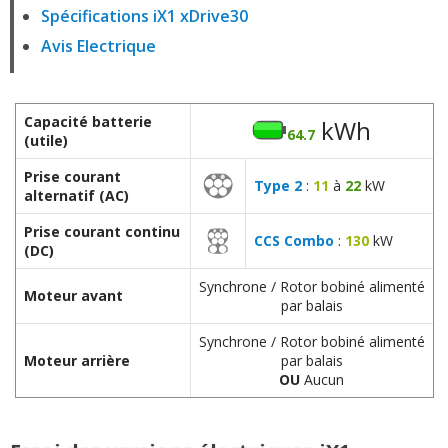
Spécifications iX1 xDrive30
Avis Electrique
Capacité batterie
kWh
64.7
(utile)
Prise courant
Type 2
:
11
à
22
kW
alternatif (AC)
Prise courant continu
CCS Combo
:
130
kW
(DC)
Synchrone / Rotor bobiné alimenté
Moteur avant
par balais
Synchrone / Rotor bobiné alimenté
Moteur arrière
par balais
OU
Aucun