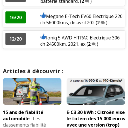
batterie standard,
(
2
)
Megane E-Tech EV60 Electrique 220
16/20
ch 56000kms, de avril 202
(
2
)
Ioniq 5 AWD HTRAC Electrique 306
12/20
ch 24500km, 2021, ex
(
2
)
Articles à découvrir :
15 ans de fiabilité
Ë-C3 30 kWh : Citroën vise
automobile
:
Les
le totem des 15 000 euros
classements fiabilité
avec une version (trop)