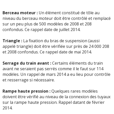
-
AMORTISSEURS HS pour un véhicule de 3 ans et
31000KM Même punition 4 Ans après Cherchez
Berceau moteur :
Un élément constitué de tôle au
l'erreur???
(+)
niveau du berceau moteur doit être contrôlé et remplacé
sur un peu plus de 500 modèles de 2008 et 208
-
Turbo a 120000km - Injecteur à reprogrammer car
confondus. Ce rappel date de juillet 2014.
accoups dans la boite de vitesse ( manuel) 116000km -
galets de courroie accessoire 130000km - bruits ...
Lire la
Triangle :
La fixation du bras de suspension (aussi
suite >>
appelé triangle) doit être vérifiée sur près de 24 000 208
et 2008 confondus. Ce rappel date de mai 2014.
-
Bruit train avant gauche bruit de boite
(+)
Serrage du train avant :
Certains éléments du train
-
Veilleuse phare HS,changement phare
(+)
avant ne seraient pas serrés comme il le faut sur 114
modèles. Un rappel de mars 2014 a eu lieu pour contrôle
-
Aprs le plein d'ADBLUE , le message est maintenu et le
et resserrage si nécessaire.
vehicule va s'arreter ...dans 200 km , j'en ai 800 à faire ..!! -
Que faire ..?
(+)
Rampe haute pression :
Quelques rares modèles
doivent être vérifié au niveau de la connexion des tuyaux
-
FUITE D EAU A L ECHANGEUR A 100800KM -
sur la rampe haute pression. Rappel datant de février
AMORTISSEUR AV CHANGE A 115000KM - CABLE DE
2014.
BOITE A VITESSE CHANE A 121000KM -