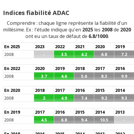
DISFONCTIONNEMENT LEVE VITRE AV ...
Lire la suite >>
Indices fiabilité ADAC
-
Poulie embrayage pris sous garantie, leve vitre avant
pris sous garantie
(+)
Comprendre : chaque ligne représente la fiabilité d'un
millésime. Ex : l'étude indique qu'en
2025
les
2008
de
2020
-
Change Amortisseur à 109100kms - Fuite d eau à l
ont eu un taux de défaut de
6.8/1000
.
échangeur à 115660kms - Change Double câble sélection
En 2025
2023
2022
2021
2020
2019
de vitesse a 127800kms - Panne du start a ...
Lire la suite
>>
2008
-
3.5
4.2
6.8
7.2
En 2022
2020
2019
2018
2017
2016
2008
3.7
4.6
5.6
8.3
9.9
+ d'INFOS
sur la déclinaison
1.6 HDI 92 ch
>>
En 2020
2018
2017
2016
2015
2014
2008
2
4.9
7.4
9.2
9.3
En 2019
2017
2016
2015
2014
2013
2008
4.5
6.8
9.4
10.5
-
En 2018
2016
2015
2014
2013
2012