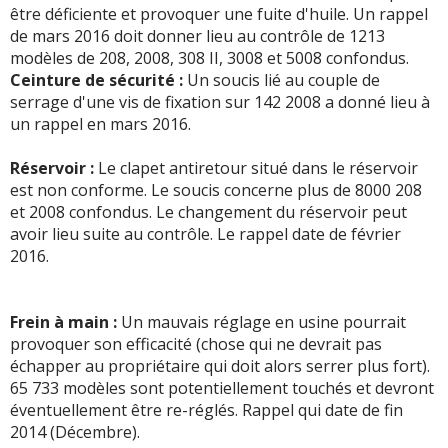
être déficiente et provoquer une fuite d'huile. Un rappel
-
Changement des amortisseurs a 50000km pour une
de mars 2016 doit donner lieu au contrôle de 1213
voiture qui n'a pas 4 ans me paraît plutot choquant frais
modèles de 208, 2008, 308 II, 3008 et 5008 confondus.
engagés 498 euros.le garagiste n'était pas ...
Lire la suite
Ceinture de sécurité :
Un soucis lié au couple de
>>
serrage d'une vis de fixation sur 142 2008 a donné lieu à
un rappel en mars 2016.
-
Amortisseurs
(+)
Réservoir :
Le clapet antiretour situé dans le réservoir
-
Bugs système multimédia récurrents redémarrage et ça
est non conforme. Le soucis concerne plus de 8000 208
remarche - Usure des pneus à 25000 km jantes de 16p -
et 2008 confondus. Le changement du réservoir peut
Amortisseurs HS à 30000 km pas de pr ...
Lire la suite >>
avoir lieu suite au contrôle. Le rappel date de février
2016.
-
Lève-vitre AVG remplacé à 60000 km, - amortisseur AVD
à 70000 km.
(+)
Frein à main :
Un mauvais réglage en usine pourrait
-
Gps et auto radio fonctionne plus .pedale d embrayage
provoquer son efficacité (chose qui ne devrait pas
a cause d une casse d un clips en plastique
(+)
échapper au propriétaire qui doit alors serrer plus fort).
65 733 modèles sont potentiellement touchés et devront
-
Gros pb de train avant a 80000.Changement
éventuellement être re-réglés. Rappel qui date de fin
amortisseurs,coupelle et bielletes de barre
2014 (Décembre).
stabilisatrice... inadmissible car pas pris en charge.
(+)