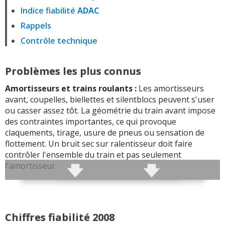
Indice fiabilité
ADAC
Rappels
Contrôle technique
Problèmes les plus connus
Amortisseurs et trains roulants :
Les amortisseurs
avant, coupelles, biellettes et silentblocs peuvent s'user
ou casser assez tôt. La géométrie du train avant impose
des contraintes importantes, ce qui provoque
claquements, tirage, usure de pneus ou sensation de
flottement. Un bruit sec sur ralentisseur doit faire
contrôler l'ensemble du train et pas seulement
l'amortisseur.
boîte de vitesses
:
La boîte manuelle peut accrocher,
craquer ou présenter une sélection difficile. Les
synchros, roulements et commandes de boîte peuvent
Chiffres fiabilité 2008
prendre du jeu, avec marche arrière dure ou rapports