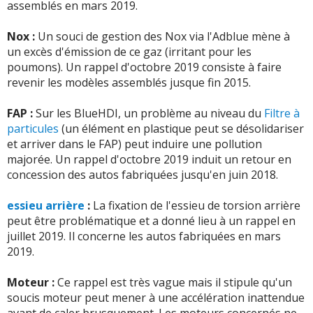
assemblés en mars 2019.
-
Bougies mortes à 25 000kms - clim fonctionne
-
A 50500 km sur autoroute perte de puissance
-
Amortisseurs av hs a 33000 faisceaux injecteur hs
aléatoirement - bruits parasites dans l'habitacle et le
Nox :
Un souci de gestion des Nox via l'Adblue mène à
soudaine,alarme sonore,allumage orange fixe du témoin
poulie distribution hs avec courroie et tendeur joints de
tableau de bord
(+)
un excès d'émission de ce gaz (irritant pour les
moteur associée à défaut abs esp asr. - Diagnost ...
Lire
catalyseur bouchon de reservoire adblue pn ...
Lire la
poumons). Un rappel d'octobre 2019 consiste à faire
la suite >>
suite >>
-
Moteur à remplacer à 115000 km d'après le garage
revenir les modèles assemblés jusque fin 2015.
Peugeot, malgré un entretien niquel dans le réseau
-
Aucun problème pour le moment
(+)
-
Defauts moteur faire réparer s'affiche dés le
Peugeot. Voilà le résultat du défaut de co ...
Lire la suite
FAP :
Sur les BlueHDI, un problème au niveau du
Filtre à
démarrage au tableau de bord après avoir contacté
>>
-
Pour l'instant 47000 km et RAS mais......
(+)
particules
(un élément en plastique peut se désolidariser
peugeot Bd des états unis a toulouse pour savoir ...
Lire
et arriver dans le FAP) peut induire une pollution
la suite >>
-
Amortisseurs AV changés à 80000k - Courroie de
-
Amortisseurs avant Hs changés à 93 000 kms
(+)
majorée. Un rappel d'octobre 2019 induit un retour en
distribution changée à 81500k - Consommation d'huile
-
Rails siège conducteur changé.
(+)
concession des autos fabriquées jusqu'en juin 2018.
très importante - Moteur changé à 91500k
(+)
-
1 injecteur HS a 55550 kms
(+)
-
Amortisseurs à changer à 88.000km / plus de 5e
essieu arrière
:
La fixation de l'essieu de torsion arrière
-
. dû changer les amortos avant 50000km à cause de
-
Decrits ci-dessus
(+)
vistesse à 104.000km (problème synchro et 5e pignon
peut être problématique et a donné lieu à un rappel en
claquements ( garagiste indique que c'est du a un pb
mort...). ça fait beaucoup pour une voiture co ...
Lire la
juillet 2019. Il concerne les autos fabriquées en mars
connu d'evacuation de l'eau sous le parebrise ...
Lire la
-
Amortisseurs AV et butées changés à 54000 km et de
suite >>
2019.
suite >>
nouveau à 93000. Pas de prise en charge Peugeot,
malgré mon insistance. - Problème système n ...
Lire la
-
Amortisseurs avant à changer pour un montant
Moteur :
Ce rappel est très vague mais il stipule qu'un
-
Changement courroie de distribution à 35000 km -
suite >>
d'environ 450, une participation de 100 proposé par
soucis moteur peut mener à une accélération inattendue
changement amortisseur à 80000km - consommation
Peugeot en vue du changement prématuré de ces ...
Lire
avant de caler brusquement. Les moteurs concernés ne