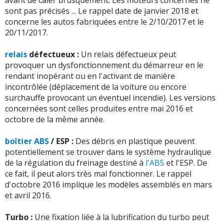
d'huile de plus de 1 litre au 1000 km - Toutes sort ...
Lire
-
- Problème et changement d'injecteur (120000km) -
la suite >>
sont pas précisés ... Le rappel date de janvier 2018 et
la suite >>
Triangles suspension, échangeur air air ...(124000km)
(+)
concerne les autos fabriquées entre le 2/10/2017 et le
-
Changement pieces turbo prise en garantie car
-
Courroie de distribution ,pompe a eau ,galets ,pompe a
20/11/2017.
-
2 amortisseurs av changé à 115000 km
(+)
extension prise des l'achat du véhicule.probleme de joint
huile tout alerte en rouge
(+)
de vidange qui se casse 1 jour apres la revis ...
Lire la
relais
défectueux :
Un relais défectueux peut
-
Une panne d'injecteur. Rétroviseur gauche qui ne se
suite >>
-
De gros problèmes sont annoncés vers 60 000 km, le
provoquer un dysfonctionnement du démarreur en le
plie pas à la fermeture de véhicule.
(+)
moteur pure tech étant en cause, donc je vais tenter de
rendant inopérant ou en l'activant de manière
-
Changement pieces turbo prise en garantie car
m'en séparer sans trop de perte
(+)
incontrôlée (déplacement de la voiture ou encore
extension prise des l'achat du véhicule sinon 400€ -
surchauffe provocant un éventuel incendie). Les versions
Soucis joint de vidange qui casse sur mon vehicul ...
Lire
-
Moteur cassé Courroie et segmentation
(+)
+ d'INFOS
sur la déclinaison
1.6 HDI 115 ch
>>
concernées sont celles produites entre mai 2016 et
la suite >>
octobre de la même année.
-
Courroie de distribution, casse moteur
(+)
-
Changement Haut parleur avg à 10000 kms (ne
boîtier ABS
/ ESP :
Des débris en plastique peuvent
-
Consommation d'huile à partir entre 80000 Km et
fonctionnait plus). - Changement joint entrée de porte
potentiellement se trouver dans le système hydraulique
100000 km. - Courroie de distribution à changer avant
avg à 30000 kms (se déchirait au niveau de la s ...
Lire la
de la régulation du freinage destiné à
l'ABS
et l'ESP. De
les 100000 km
(+)
suite >>
ce fait, il peut alors très mal fonctionner. Le rappel
d'octobre 2016 implique les modèles assemblés en mars
-
A 160 000Km je dois changer les amortisseurs avants, je
et avril 2016.
suis surpris de les changer maintenant. - De plus comme
+ d'INFOS
sur la déclinaison
1.2 Puretech 110 ch
>>
quelques messages moi aussi le volant ...
Lire la suite >>
Turbo :
Une fixation liée à la lubrification du turbo peut