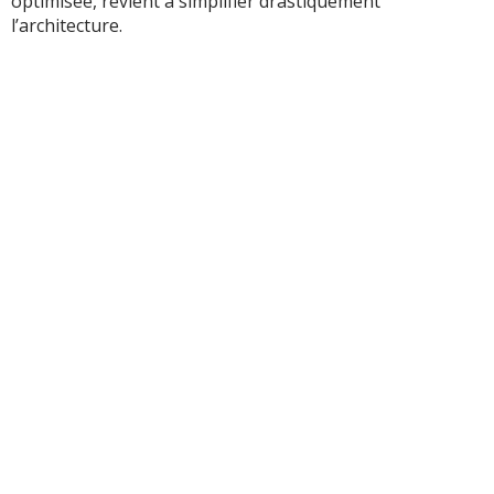
optimisée, revient à simplifier drastiquement
l’architecture.