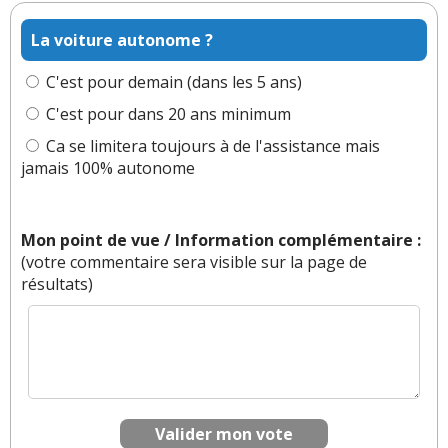
Par
Bug haty
TOP CONTRIBUTEUR
(2026-03-
09 21:41:42) : Hosu vous avez plus de 80 ans !
La voiture autonome ?
Réagir à ce commentaire
C'est pour demain (dans les 5 ans)
C'est pour dans 20 ans minimum
(Votre post sera visible sous le commentaire)
Ca se limitera toujours à de l'assistance mais
jamais 100% autonome
Mon point de vue / Information complémentaire :
(votre commentaire sera visible sur la page de
résultats)
Valider mon vote