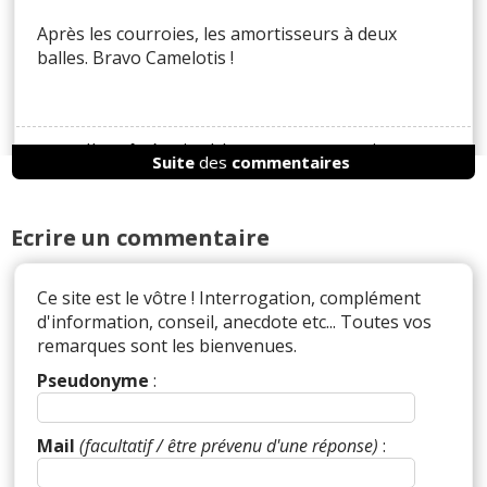
Après les courroies, les amortisseurs à deux
balles. Bravo Camelotis !
Il y a
1
réaction(s) sur ce commentaire :
Suite
des
commentaires
Par
Jeanpoutre
TOP CONTRIBUTEUR
(2026-
Ecrire un commentaire
03-01 16:28:38) : Bien trouvé bugounet.
Moi le seul truc que j'apprécie en ce moment
Ce site est le vôtre ! Interrogation, complément
c'est la nouvelle direction qui rentre dans le tas
d'information, conseil, anecdote etc... Toutes vos
mais va t elle au moins servir à quelque chose...
remarques sont les bienvenues.
on verra.
Pseudonyme
:
Réagir à ce commentaire
Mail
(facultatif / être prévenu d'une réponse)
:
(Votre post sera visible sous le commentaire)