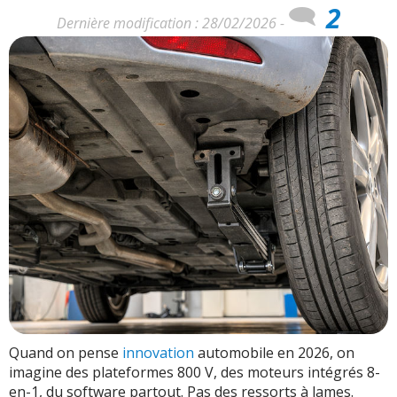
2
Dernière modification : 28/02/2026 -
Quand on pense
innovation
automobile en 2026, on
imagine des plateformes 800 V, des moteurs intégrés 8-
en-1, du software partout. Pas des ressorts à lames.