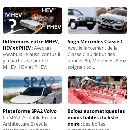
Différences entre MHEV,
Saga Mercedes Classe C
:
HEV et PHEV
:
Avec un
Avec le lancement de la
vocabulaire aussi confus il
Classe C au début des
y a parfois se perdre ...
années 90, Mercedes-Benz
MHEV, HEV et PHEV, i ...
soignait to ...
Plateforme SPA2 Volvo
:
Boîtes automatiques les
La SPA2 (Scalable Product
moins fiables : la liste
Architecture 2) est la
noire
:
Les boîtes