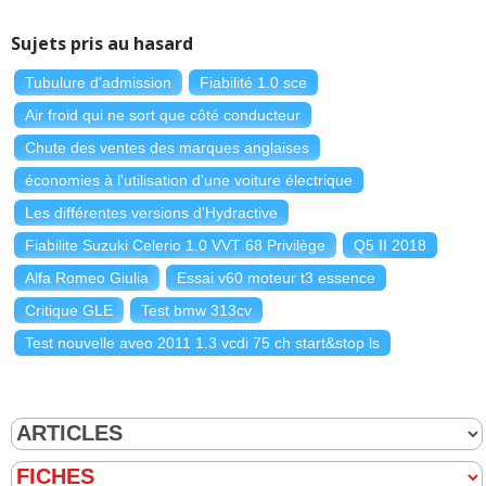
Sujets pris au hasard
Tubulure d'admission
Fiabilité 1.0 sce
Air froid qui ne sort que côté conducteur
Chute des ventes des marques anglaises
économies à l'utilisation d'une voiture électrique
Les différentes versions d'Hydractive
Fiabilite Suzuki Celerio 1.0 VVT 68 Privilège
Q5 II 2018
Alfa Romeo Giulia
Essai v60 moteur t3 essence
Critique GLE
Test bmw 313cv
Test nouvelle aveo 2011 1.3 vcdi 75 ch start&stop ls