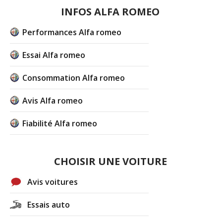
HS - Moteur EG arrière grippé
(+)
INFOS ALFA ROMEO
-
Poulie accessoires changée à 250000 km . - Arrêtoir de
Performances Alfa romeo
porte conducteur HS déjà changé. - Soucis de FAP par
deux fois . Problème réglé avec u ...
Lire la suite >>
Essai Alfa romeo
-
Triangles AV, résolus - Usures des pneumatiques AV -
Consommation Alfa romeo
Poids de la bête= 1600 kgs, on ne peut rien n’y faire -
Problème de faisceau électrique ...
Lire la suite >>
Avis Alfa romeo
Fiabilité Alfa romeo
+ d'INFOS
sur la déclinaison
1.9 JTD 150 ch
>>
CHOISIR UNE VOITURE
Avis voitures
Essais auto