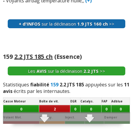
-
Voyants airbag temperature huile,,
(+)
-
Electroniques
(+)
+ d'INFOS
sur la déclinaison
1.9 JTS 160 ch
>>
+ d'INFOS
sur la déclinaison
1.8 MPI 140 ch
>>
159
2.2 JTS 185 ch
(Essence)
Les
AVIS
sur la déclinaison
2.2 JTS
>>
Statistiques
fiabilité
159
2.2 JTS 185
appuyées sur les
11
avis
écrits par les internautes.
Casse Moteur
Boîte de vit.
EGR
Catalys.
FAP
Adblue
0
2
0
0
0
0
Volant Mot.
Embray.
Inject.
Turbo
Damper
2
1
0
0
0