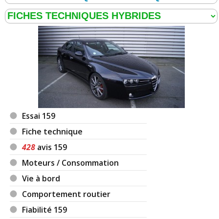
-
Changé deux fois l'altérnateur, deux fois la soupape
EGR. Dès le deuxième changement, entretien annuel
personnel sans problème plutôt que de met ...
Lire la
suite >>
-
Pompe direction assistée HS - Moteur lève vitre HS -
Éclairage qui n'est pas très efficace - Débitmètre d'air HS
- Courroie distribution HS - Ca ...
Lire la suite >>
-
EGR,triangle de suspension, durite sinon depuis qu'elle
Essai 159
à 70 000 km aucun problème penser à nettoyer la vanne
EGR et les conduit d'admission sinon ...
Lire la suite >>
Fiche technique
428
avis 159
-
Durite de turbo inférieure qui se perce.
(+)
Moteurs / Consommation
-
Vanne EGR - Boite séquentielle - Ordinateur de bord
(+)
Vie à bord
-
Achetée à 94000kms chez alfa, aucuns problèmes
Comportement routier
jusqu'à 115000kms et après ça, vanne EGR encrassée,
Fiabilité 159
FAP encrassé, boitier papillon d'admission, ...
Lire la suite