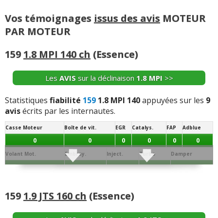
Vos témoignages
issus des avis
MOTEUR
PAR MOTEUR
159
1.8 MPI 140 ch
(Essence)
Les
AVIS
sur la déclinaison
1.8 MPI
>>
Statistiques
fiabilité
159
1.8 MPI 140
appuyées sur les
9
avis
écrits par les internautes.
Casse Moteur
Boîte de vit.
EGR
Catalys.
FAP
Adblue
0
0
0
0
0
0
Volant Mot.
Embray.
Inject.
Turbo
Damper
0
0
0
0
0
Joint de
Conso/Fuite
Culasse
Distribution
Batterie
Alternateur
Allumage
Culas.
Huile
159
1.9 JTS 160 ch
(Essence)
0
0
0
0
0
0
0
Démar.
Echang. / refroid.
Ppe à Eau
Ppe à huile
Sonde / capteur
Débitm.