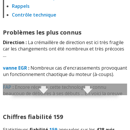
Rappels
Contrôle technique
Problèmes les plus connus
Direction :
La crémaillère de direction est ici très fragile
car les changements ont été nombreux et très précoces
....
vanne EGR
:
Nombreux cas d'encrassements provoquant
un fonctionnement chaotique du moteur (à-coups).
FAP
:
Encore récente, cette technologie a connu
beaucoup de déboires à ses débuts ... En voici la preuve
sur la 159 qui a de nombreux filtres à particules
rapidement hors service (il se bouche et la
régénération
n'arrive pas à solutionner la chose).
Chiffres fiabilité 159
Bruits parasites :
Problème assez répandu chez toutes
Statistiques
fiabilité
159
appuyées sur les
428 avis