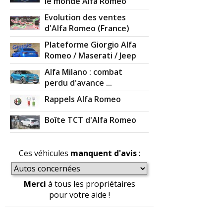
le monde Alfa Romeo
-
étrier frein grippé à 260000km
(+)
Evolution des ventes
d'Alfa Romeo (France)
-
Boite de vitesse - Transmission - Cardan -
Plateforme Giorgio Alfa
Refroidissement
(+)
Romeo / Maserati / Jeep
-
Vanne egr et triangles avant
(+)
Alfa Milano : combat
perdu d'avance ...
-
Casse de la poulie damper à 210000 km, qui a provoqué
Rappels Alfa Romeo
un décalage de la distribution, qui a donc dû être
changée avant l'échéance prévue. Sin ...
Lire la suite >>
Boîte TCT d'Alfa Romeo
-
Clim,embrayage et vanne EGR qui ne me pose plus de
souci car je ne fait que des trajets plus longs
(+)
Ces véhicules
manquent d'avis
:
-
Poulie damper. - Les reste usure normal. Distribution
amortisseur.
(+)
Merci
à tous les propriétaires
pour votre aide !
-
EGR - vanne papillon - embrayage.
(+)
-
Clapets Admission Swirl - Culasse fisurée - Alternateur