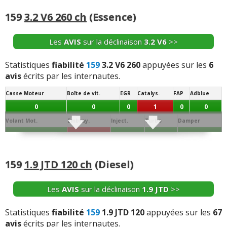
Joint de
Conso/Fuite
Culasse
Distribution
Batterie
Alternateur
Allumage
Culas.
Huile
159
3.2 V6 260 ch
(Essence)
0
0
2
0
1
0
0
Démar.
Echang. / refroid.
Ppe à Eau
Ppe à huile
Sonde / capteur
Débitm.
Les
AVIS
sur la déclinaison
3.2 V6
>>
0
0
0
0
2
0
Segment.
AAC
Dephaseur
Soupapes
Bielle
Collecteur
Statistiques
fiabilité
159
3.2 V6 260
appuyées sur les
6
avis
écrits par les internautes.
1
2
0
0
0
0
Casse Moteur
Boîte de vit.
EGR
Catalys.
FAP
Adblue
Vos témoignages :
0
0
0
1
0
0
-
Panne d'embrayage aprés 800 km (changement disque
Volant Mot.
Embray.
Inject.
Turbo
Damper
embrayage, butée, mécanisme et volant moteur). Pb! de
0
1
0
0
0
finition peinture, ajustage éléments de c ...
Lire la suite >>
Joint de
Conso/Fuite
Culasse
Distribution
Batterie
Alternateur
Allumage
Culas.
Huile
159
1.9 JTD 120 ch
(Diesel)
-
SEGMENTATION
(+)
0
0
2
0
0
0
0
Démar.
Echang. / refroid.
Ppe à Eau
Ppe à huile
Sonde / capteur
Débitm.
-
Sonde de température d'huile au fonctionnement
Les
AVIS
sur la déclinaison
1.9 JTD
>>
aléatoire, Corrosion au niveau de l'antenne du GPS
0
0
0
0
0
0
engendrant une perte de signal.
(+)
Segment.
AAC
Dephaseur
Soupapes
Bielle
Collecteur
Statistiques
fiabilité
159
1.9 JTD 120
appuyées sur les
67
avis
écrits par les internautes.
0
0
0
0
0
0