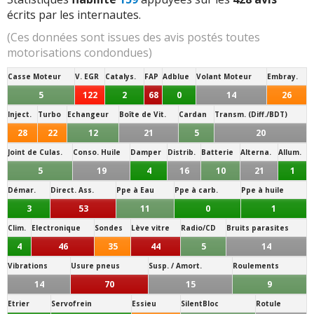
les marques depuis l'apparition de plastiques
écrits par les internautes.
recyclables, des craquement peuvent arriver avec le
temps
(Ces données sont issues des avis postés toutes
motorisations condondues)
Train avant :
Les silentblocs de bras sont assez fragiles
Casse Moteur
V. EGR
Catalys.
FAP
Adblue
Volant Moteur
Embray.
et ils induis0net rapidement des couinements et du jeu,
5
122
2
68
0
14
26
menant à devoir les remplacer.
Inject.
Turbo
Echangeur
Boîte de Vit.
Cardan
Transm. (Diff./BDT)
Gouttière de toit (évacuation d'eau) :
Certains
28
22
12
21
5
20
usagers attentifs ont constaté que la gouttière de toit
Joint de Culas.
Conso. Huile
Damper
Distrib.
Batterie
Alterna.
Allum.
avait tendance à se déformer avec le temps. Rien de
5
19
4
16
10
21
1
grave cependant.
Démar.
Direct. Ass.
Ppe à Eau
Ppe à carb.
Ppe à huile
Bocal de direction assistée :
Certains usagers ont du
3
53
11
0
1
changer le bocal d'extension qui contient l'huile de
Clim.
Electronique
Sondes
Lève vitre
Radio/CD
Bruits parasites
direction assistée.
4
46
35
44
5
14
Vibrations
Usure pneus
Susp. / Amort.
Roulements
14
70
15
9
Etrier
Servofrein
Essieu
SilentBloc
Rotule