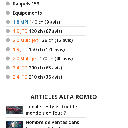
>>
Rappels 159
Equipements
-
Vase d'expension DA , 170e ,alternateur , 800e
(+)
1.8 MPI
140
ch (9 avis)
-
Vanne egr changé, FAP qui ne se decalamine pas.
(+)
1.9 JTD
120
ch (67 avis)
-
- pompe à eau à 120 000 Km (kit distribution changé à
2.0 Multijet
136
ch (12 avis)
80 000km), heureusement, la culasse 16 soupapes n'a
1.9 JTD
150
ch (120 avis)
pas souffert! - vanne EGR échangé à 1 ...
Lire la suite >>
2.0 Multijet
170
ch (40 avis)
-
EGR - Lève vitre si on ne s'en sert pas assez souvent,
2.4 JTD
200
ch (63 avis)
pensez à les actionner de temps en temps, sinon le câble
prend la forme et déraille.
(+)
2.4 JTD
210
ch (36 avis)
-
Vanne EGR - Triangle et bras de suspension avant -
Informations parfois erronées sur l'indication de la
ARTICLES ALFA ROMEO
consommation instantanée.
(+)
Tonale restylé : tout le
monde s'en fout ?
-
Triangle de suspension
(+)
Nombre de ventes dans
-
Aucun soucis
(+)