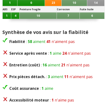
1
0
23
10
14
ABS
ESP
Peinture fragile
Corrosion
Fuite huile
1
4
10
7
6
Synthèse de vos avis sur la fiabilité
Fiabilité
:
58
aiment
41
n'aiment pas
Service après vente
:
1
aime
24
n'aiment pas
Entretien (coût)
:
16
aiment
21
n'aiment pas
Prix pièces détach.
:
3
aiment
11
n'aiment pas
Coût assurance
:
1
aime
Accessibilité moteur
:
1
n'aime pas