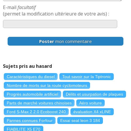
E-mail
facultatif
(permet la modification ultérieure de votre avis) :
Poster
mon commentaire
Sujets pris au hasard
Caractéristiques du diesel
Tout savoir sur la Tiptronic
Nombre de morts sur la route cyclomoteurs
Progrès automobile artificiel
Délits et usurpation de plaques
Parts de marché voitures chinoises
Aéro voiture
Ford S-Max 2 2.0 Ecoboost 240
évaluation X4 xLINE
Pannes connues Forfour
Essai seat leon 3 184
FIABILITE X5 E70