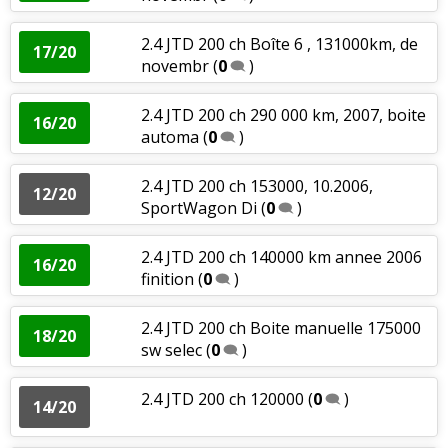
2.4 JTD 200 ch Boîte 6 , 131000km, de
17/20
novembr
(
0
)
2.4 JTD 200 ch 290 000 km, 2007, boite
16/20
automa
(
0
)
2.4 JTD 200 ch 153000, 10.2006,
12/20
SportWagon Di
(
0
)
2.4 JTD 200 ch 140000 km annee 2006
16/20
finition
(
0
)
2.4 JTD 200 ch Boite manuelle 175000
18/20
sw selec
(
0
)
2.4 JTD 200 ch 120000
(
0
)
14/20