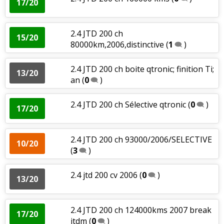
17/20
2.4 JTD 200 ch
15/20
80000km,2006,distinctive
(
1
)
2.4 JTD 200 ch boite qtronic; finition Ti;
13/20
an
(
0
)
2.4 JTD 200 ch Sélective qtronic
(
0
)
17/20
2.4 JTD 200 ch 93000/2006/SELECTIVE
10/20
(
3
)
2.4 jtd 200 cv 2006
(
0
)
13/20
2.4 JTD 200 ch 124000kms 2007 break
17/20
jtdm
(
0
)