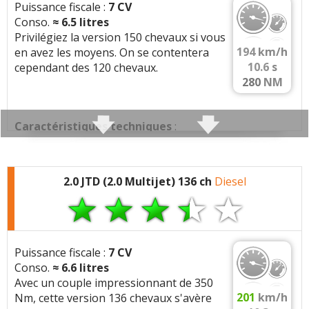
Ligne intemporelle
Puissance fiscale :
7 CV
Conso.
≈
6.5
litres
Privilégiez la version 150 chevaux si vous
194
km/h
en avez les moyens. On se contentera
Défauts :
Protection carrosserie inexistante
10.6
s
cependant des 120 chevaux.
Voiture très basse
280
NM
N’aime pas les milieux urbains
Accès au coffre restreint pour des objets
encombrants
Caractéristiques techniques
:
Moteur :
4 cylindres
(1910 cc)
Consommation moyenne :
Ville entre 7l et
2.0 JTD (2.0 Multijet) 136 ch
Diesel
8l/100kms Péri-urbain= 4l/4.5l/100 kms maxi on peut
Moteur:
1.9 jtd 120 192A1000
descendre de 4l/100kms en fonction de
Performances:
120 ch a 4000 tr/min, 280 Nm a
l’environnement Autoroute= 5l à 6l/100 kms à 120
2000 tr/min
km/h en 6ème
Carburation:
Diesel
Puissance fiscale :
7 CV
Problèmes rencontrés :
Triangles AV, résolus
Cylindree:
1910 cm3
Conso.
≈
6.6
litres
Usures des pneumatiques AV
Avec un couple impressionnant de 350
Architecture:
4 cylindres, 2 soupapes/cyl, En
Poids de la bête= 1600 kgs, on ne peut rien n’y faire
201
km/h
Nm, cette version 136 chevaux s'avère
ligne
Problème de faisceau électrique des phares arrières,