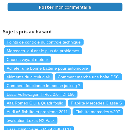
Poster
mon commentaire
Sujets pris au hasard
Points de contrôle du contrôle technique
Mercedes qui ont le plus de problèmes
Causes voyant moteur
Acheter une bonne batterie pour automobile
éléments du circuit d'air
Comment marche une boîte DSG
Comment fonctionne le mouse jacking ?
Essai Volkswagen T-Roc 2.0 TDI 150
Alfa Romeo Giulia Quadrifoglio
Fiabilité Mercedes Classe S
Audi a6 fiabilite et probleme 2011
Fiabilite mercedes w207
évaluation Lexus NX Pack
Essai BMW Serie 5 M550d 400 CH