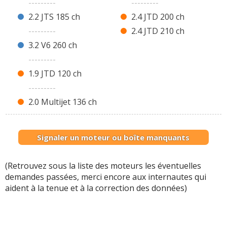
---------
---------
2.2 JTS 185 ch
2.4 JTD 200 ch
---------
2.4 JTD 210 ch
3.2 V6 260 ch
---------
1.9 JTD 120 ch
---------
2.0 Multijet 136 ch
Signaler un moteur ou boîte manquants
(Retrouvez sous la liste des moteurs les éventuelles
demandes passées, merci encore aux internautes qui
aident à la tenue et à la correction des données)