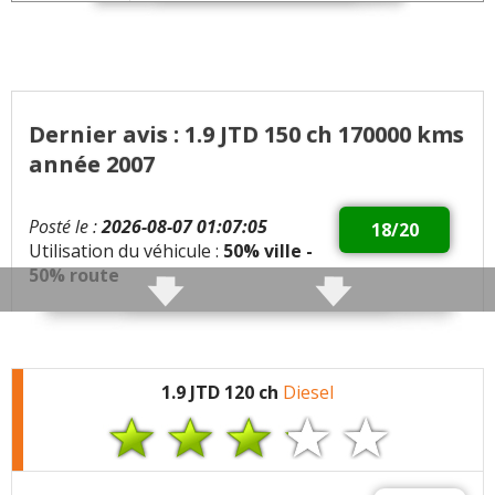
Dernier avis : 1.9 JTD 150 ch 170000 kms
année 2007
Posté le :
2026-08-07 01:07:05
18/20
Utilisation du véhicule :
50% ville -
50% route
Qualités :
Elle fait toujours tourner les têtes....20
ans la vieille panthère
Tenue de route
1.9 JTD 120 ch
Diesel
Moteur qui est coupleux et de l’allonge
Boîte manuelle 6 rapports= important sur autoroute
Équipements riches
Sellerie