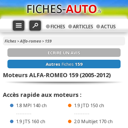
FICHES
ARTICLES
ACTUS
Fiches
Alfa-romeo
159
>
>
ECRIRE UN AVIS
Autres
Fiches
159
Moteurs ALFA-ROMEO 159 (2005-2012)
Accès rapide aux moteurs :
1.8 MPI 140 ch
1.9 JTD 150 ch
---------
---------
1.9 JTS 160 ch
2.0 Multijet 170 ch