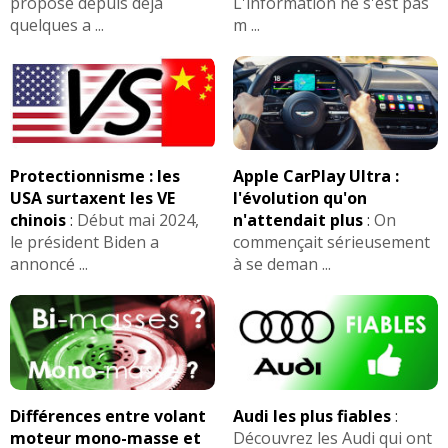
zone de clim full cuir sieges electriques chauffants
propose depuis déjà
L'information ne s'est pas
AVIS
1.8 MPI
Les
sur la déclinaison
>>
autoradio ANDROID changé boite en cours de
quelques a ...
m ...
changement)
FIABILITE
3.2 V6
de cette motorisation
>>
AVIS
3.2 V6
Les
sur la déclinaison
>>
Protectionnisme : les
Apple CarPlay Ultra :
USA surtaxent les VE
l'évolution qu'on
chinois
:
Début mai 2024,
n'attendait plus
:
On
le président Biden a
commençait sérieusement
annoncé ...
à se deman ...
Différences entre volant
Audi les plus fiables
:
moteur mono-masse et
Découvrez les Audi qui ont