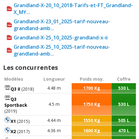
Grandland-X-20_10_2018-Tarifs-et-FT_Grandland-
X_MY...
Grandland-X-23_01_2025-tarif-nouveau-
grandland-amb...
Grandland-X-25_10_2025-grandland-x-ii
Grandland-X-25_10_2025-tarif-nouveau-
grandland-amb...
Les concurrentes
Modèles
Longueur
Poids moy.
Coffre
4.48 m
1700 Kg
530 L
Q3 II
(2018)
Q3
4.5 m
1750 Kg
530 L
Sportback
(2019)
4.44 m
1550 Kg
505 L
X1
(2015)
4.36 m
1600 Kg
470 L
X2
(2017)