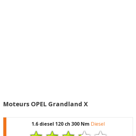
OPEL Grandland X
là c'est pas très
signalées
cohérent sachant qu'il
est positionné au
dessus (les Opel vont
elles perdre en qualité
de finition en passant
du côté français ?)
Coffre bien moins
intéressant en hybride
rechargeable (125 litres
en moins ça peut finir
par gêner un peu)
Nom pas très sexy
comparé à son petit
Moteurs OPEL Grandland X
frère Crossland qui a
plus de gueule me
semble t il (je parle du
1.6 diesel 120 ch 300 Nm
Diesel
nom évidemment).
Grandland sonne un