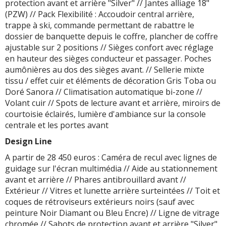
protection avant et arrière "Silver" // Jantes alliage 18"
(PZW) // Pack Flexibilité : Accoudoir central arrière,
trappe à ski, commande permettant de rabattre le
dossier de banquette depuis le coffre, plancher de coffre
ajustable sur 2 positions // Sièges confort avec réglage
en hauteur des sièges conducteur et passager. Poches
aumônières au dos des sièges avant. // Sellerie mixte
tissu / effet cuir et éléments de décoration Gris Toba ou
Doré Sanora // Climatisation automatique bi-zone //
Volant cuir // Spots de lecture avant et arrière, miroirs de
courtoisie éclairés, lumière d'ambiance sur la console
centrale et les portes avant
Design Line
A partir de 28 450 euros : Caméra de recul avec lignes de
guidage sur l'écran multimédia // Aide au stationnement
avant et arrière // Phares antibrouillard avant //
Extérieur // Vitres et lunette arrière surteintées // Toit et
coques de rétroviseurs extérieurs noirs (sauf avec
peinture Noir Diamant ou Bleu Encre) // Ligne de vitrage
chromée // Sabots de protection avant et arrière "Silver"