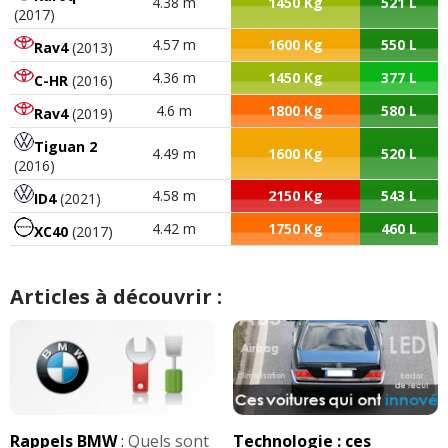
4.38 m
1450 Kg
521 L
(2017)
4.57 m
1600 Kg
550 L
Rav4
(2013)
4.36 m
1450 Kg
377 L
C-HR
(2016)
4.6 m
1800 Kg
580 L
Rav4
(2019)
Tiguan 2
4.49 m
1600 Kg
520 L
(2016)
4.58 m
2150 Kg
543 L
ID4
(2021)
4.42 m
1750 Kg
460 L
XC40
(2017)
Articles à découvrir :
Rappels BMW
:
Quels sont
Technologie : ces