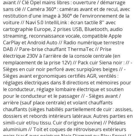
avant // Clé Opel mains libres : ouverture / démarrage
sans clé // Caméra 360° : caméras avant et de recul, avec
restitution d'une image à 360° de l'environnement de la
voiture // Navi 5.0 IntelliLink : écran tactile 8'' avec
cartographie Europe, 2 prises USB, Bluetooth, audio
streaming, reconnaissance vocale, compatible Apple
CarPlay et Android Auto // Radio numérique terrestre
DAB // Pare-brise chauffant ThermaTec // Prise
électrique 230V à l'arrière de la console centrale (en
remplacement de la prise 12V) // Pack cuir Siena noir : // -
Sièges en cuir noir perforé avec surpiqûres beiges // -
Sièges avant ergonomiques certifiés AGR, ventilés :
réglages électriques dans 8 directions et mémoires pour
le conducteur, réglage lombaire électrique et soutien
pour le conducteur et le passager // - Sièges avant /
arrière (sauf place centrale) et volant chauffants
chauffants (sièges habillés partiellement de cuir : assises,
dossiers et rebords intérieurs latéraux. Autres parties en
simili-cuir et/ou tissu. Cuir d'origine bovine) // Pédales
aluminium // Toit et coques de rétroviseurs extérieurs