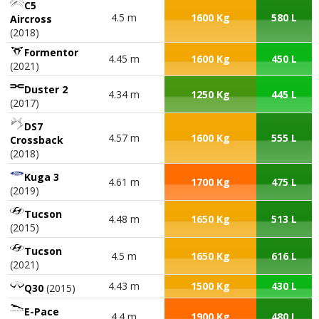
C5
4.5 m
1600 Kg
580 L
Aircross
(2018)
Formentor
4.45 m
1600 Kg
450 L
(2021)
Duster 2
4.34 m
1250 Kg
445 L
(2017)
DS7
4.57 m
1600 Kg
555 L
Crossback
(2018)
Kuga 3
4.61 m
1700 Kg
475 L
(2019)
Tucson
4.48 m
1650 Kg
513 L
(2015)
Tucson
4.5 m
1650 Kg
616 L
(2021)
4.43 m
1500 Kg
430 L
Q30
(2015)
E-Pace
4.4 m
1900 Kg
480 L