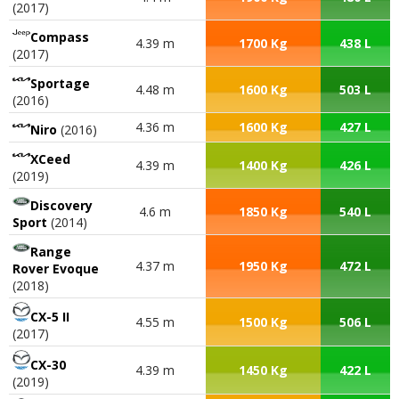
(2017)
Compass
4.39 m
1700 Kg
438 L
(2017)
Sportage
4.48 m
1600 Kg
503 L
(2016)
4.36 m
1600 Kg
427 L
Niro
(2016)
XCeed
4.39 m
1400 Kg
426 L
(2019)
Discovery
4.6 m
1850 Kg
540 L
Sport
(2014)
Range
4.37 m
1950 Kg
472 L
Rover Evoque
(2018)
CX-5 II
4.55 m
1500 Kg
506 L
(2017)
CX-30
4.39 m
1450 Kg
422 L
(2019)