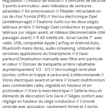
Régulateur / Limiteur de vitesse // 5 ceintures de sécurité
3 points à enrouleur, avec indicateur de ceintures
attachées // Kit anticrevaison // Pédalier rétractable en
cas de choc frontal (PRS) // Verrou électronique Opel
(antidémarrage) // Fixations Isofix sur les deux sièges
latéraux arrière // Airbags Opel conducteur et passager,
latéraux sur sièges avant, et rideaux (déconnectable côté
passager avant) // R 4.0 IntelliLink : écran tactile 7'' avec
radio, USB, compatible Apple CarPlay et Android Auto,
Bluetooth mains libres, audio streaming, utilisation de
certaines applications du Smartphone // 6 haut-
parleursClimatisation manuelle avec filtre anti-particule
et odeur // Dossier de banquette arrière rabattable
asymétriquement 1/3 - 2/3 // Verrouillage centralisé
(portes, coffre et trappe à carburant) à télécommande //
Vitres électriques avant et arrière // Volant multifonction
avec commandes radio, réglable en hauteur et en
profondeur // Frein à main électrique // Sellerie tissu et
éléments de décoration Gris Givre // Sièges confort avec
réglage en hauteur du siège conducteur // Console
centrale avec accoudoir, rangement fermé et 2 porte-