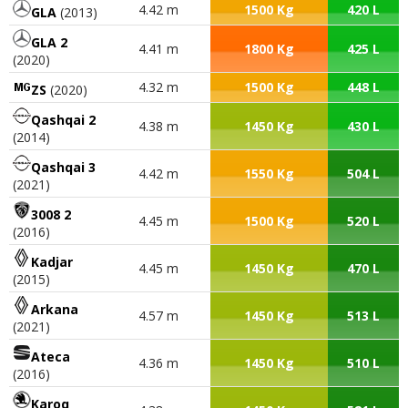
4.42 m
1500 Kg
420 L
GLA
(2013)
GLA 2
4.41 m
1800 Kg
425 L
(2020)
4.32 m
1500 Kg
448 L
ZS
(2020)
Qashqai 2
4.38 m
1450 Kg
430 L
(2014)
Qashqai 3
4.42 m
1550 Kg
504 L
(2021)
3008 2
4.45 m
1500 Kg
520 L
(2016)
Kadjar
4.45 m
1450 Kg
470 L
(2015)
Arkana
4.57 m
1450 Kg
513 L
(2021)
Ateca
4.36 m
1450 Kg
510 L
(2016)
Karoq