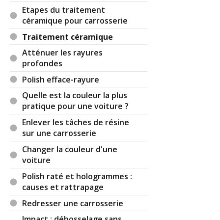
reste belle si longtemps.
Etapes du traitement
céramique pour carrosserie
Par
Admin
ADMINISTRATEUR DU SITE
Traitement céramique
(2021-09-14 11:38:41) : Ca me paraît beaucoup, la
Atténuer les rayures
garantie doit être un peu pipeau si on lit les
profondes
petites lignes.
Et puis ça dépend des agressions que subit la
Polish efface-rayure
carrosserie (eau, soleil, sel etc.).
Quelle est la couleur la plus
Les produits qu'on met soi-même sont
pratique pour une voiture ?
généralement moins durables que ceux apposés
par des professionnels.
Enlever les tâches de résine
sur une carrosserie
Réagir à ce commentaire
Changer la couleur d'une
voiture
(Votre post sera visible sous le commentaire)
Polish raté et hologrammes :
causes et rattrapage
Redresser une carrosserie
Par
luc
(Date : 2019-01-16 11:13:08)
Impact : débosselage sans