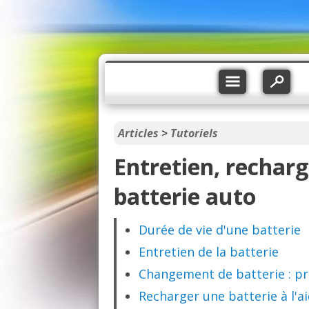
Articles
>
Tutoriels
Entretien, rechar
batterie auto
Durée de vie d'une batterie
Entretien de la batterie
Changement de batterie : p
Recharger une batterie à l'a