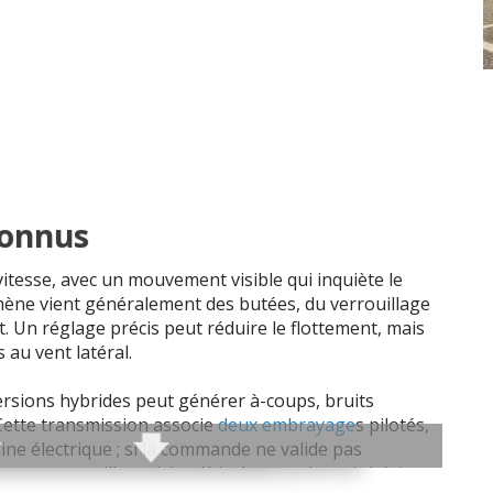
connus
vitesse, avec un mouvement visible qui inquiète le
ène vient généralement des butées, du verrouillage
nt. Un réglage précis peut réduire le flottement, mais
 au vent latéral.
ersions hybrides peut générer à-coups, bruits
Cette transmission associe
deux embrayage
s pilotés,
e électrique ; si la commande ne valide pas
ayage travaille mal, le véhicule peut devenir hésitant