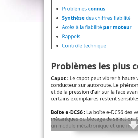
Problèmes
connus
Synthèse
des chiffres fiabilité
Accès à la fiabilité
par moteur
Rappels
Contrôle technique
Problèmes les plus 
Capot :
Le capot peut vibrer à haute 
conducteur sur autoroute. Le phénom
et de la pression d'air sur la face ava
certains exemplaires restent sensibles
Boîte e-DCS6 :
La boîte e-DCS6 des v
mécaniques ou blocage de sélection. 
un module mécatronique et une machin
correctement le rapport ou si un embr