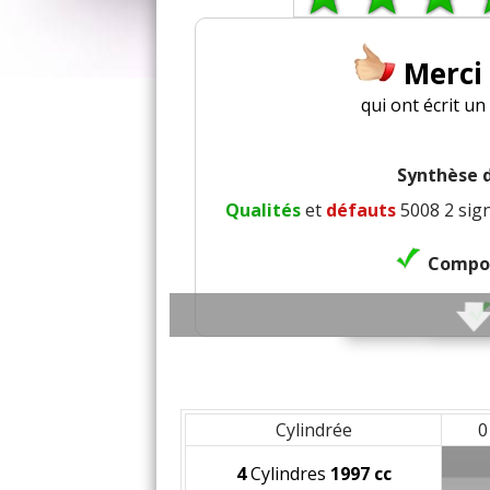
Merci
qui ont écrit u
Synthèse d
Qualités
et
défauts
5008 2 sign
Compor
Confort g
Cylindrée
0
4
Cylindres
1997 cc
Confor