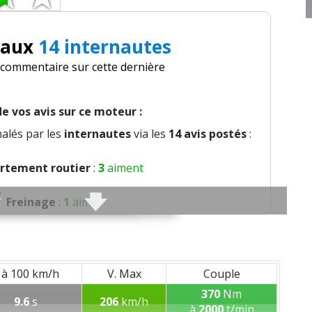
 aux
14 internautes
n commentaire sur cette dernière
e vos avis sur ce moteur :
alés par les
internautes
via les
14 avis postés
:
tement routier
:
3
aiment
Freinage
:
1
aime
Agrément
:
2
aiment
lobal
:
3
aiment
2
n'aiment pas
 à 100 km/h
V. Max
Couple
370
Nm
9.6
s
206
km/h
t des sièges
:
1
n'aime pas
à
2000
t/min