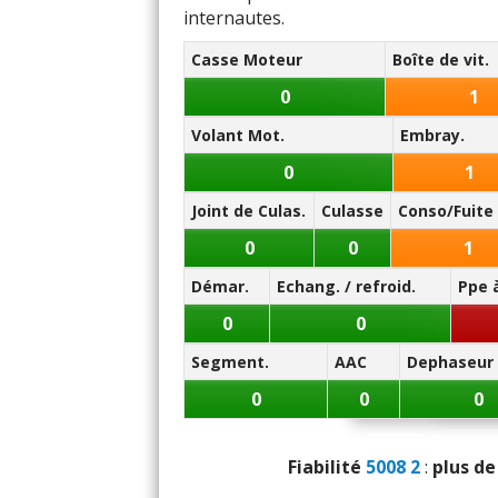
internautes.
Note des internautes :
Vi
15.3/20
Casse Moteur
Boîte de vit.
Volume de
Panne la plus signalée :
0
1
pompe à eau
Volant Mot.
Embray.
Volume
0
1
Nombre 
Joint de Culas.
Culasse
Conso/Fuite 
0
0
1
Puissance m
Démar.
Echang. / refroid.
Ppe 
Consomm
0
0
Segment.
AAC
Dephaseur
0
0
0
Boîte de vitesses (a
Fiabilité
5008 2
:
plus de