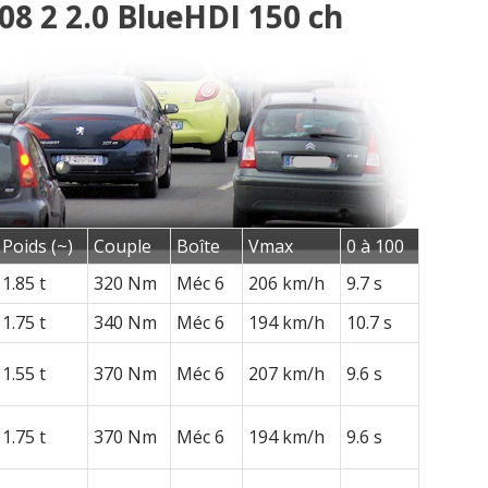
08 2 2.0 BlueHDI 150 ch
Poids (~)
Couple
Boîte
Vmax
0 à 100
1.85 t
320 Nm
Méc 6
206 km/h
9.7 s
1.75 t
340 Nm
Méc 6
194 km/h
10.7 s
1.55 t
370 Nm
Méc 6
207 km/h
9.6 s
1.75 t
370 Nm
Méc 6
194 km/h
9.6 s