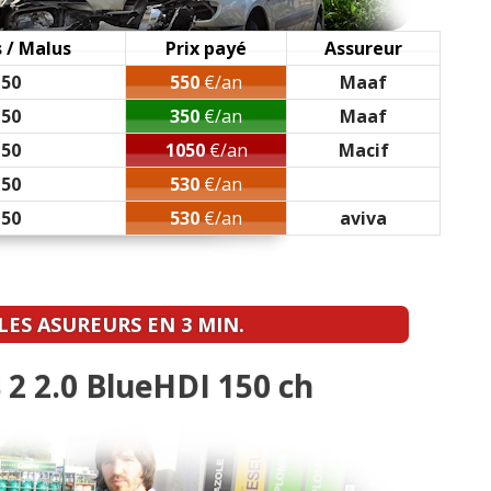
, boîte manuelle, 6400
(
1
)
 / Malus
Prix payé
Assureur
50
550
€/an
Maaf
)
50
350
€/an
Maaf
50
1050
€/an
Macif
uelle 135000 km 2017 GT
(
0
)
50
530
€/an
50
530
€/an
aviva
km / finition GT Line
(
1
)
te mecanique 6, 5000 km
(
2
)
ES ASUREURS EN 3 MIN.
7, 1740000
(
0
)
2 2.0 BlueHDI 150 ch
)
5 36000 boite manuelle
(
0
)