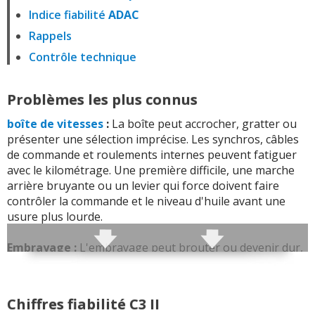
Indice fiabilité
ADAC
Rappels
Contrôle technique
Problèmes les plus connus
boîte de vitesses
:
La boîte peut accrocher, gratter ou
présenter une sélection imprécise. Les synchros, câbles
de commande et roulements internes peuvent fatiguer
avec le kilométrage. Une première difficile, une marche
arrière bruyante ou un levier qui force doivent faire
contrôler la commande et le niveau d'huile avant une
usure plus lourde.
Embrayage :
L'embrayage peut brouter ou devenir dur,
notamment sur les versions diesel et en usage urbain. La
butée, le câble ou le circuit hydraulique peut empêcher
un débrayage complet, ce qui rend les passages de
Chiffres fiabilité C3 II
rapports durs et fatigue la boîte.