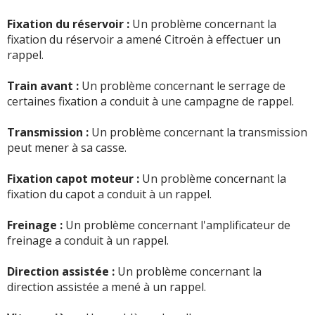
-
Eau infiltration au niveau de boîte fusible du à une fuite
de liquide de nettoyage pare brise
(+)
Fixation du réservoir :
Un problème concernant la
fixation du réservoir a amené Citroën à effectuer un
-
- Electrovanne de turbo à 160000 km, récidive de la
rappel.
panne depuis quelques jours, en cours de discussion
pour passer la pièce en garantit. - Une bat ...
Lire la suite
Train avant :
Un problème concernant le serrage de
>>
certaines fixation a conduit à une campagne de rappel.
-
Rotule de direction. - Débitmètre d'air turbo. -
Transmission :
Un problème concernant la transmission
Seulement ces deux panne en 12 ans.
(+)
peut mener à sa casse.
-
Bonjour, sur une C3 phase 2 de 2014, quand changer le
Fixation capot moteur :
Un problème concernant la
kit de distribution avec la courroie, la courroie
fixation du capot a conduit à un rappel.
accessoires et les galets ? Faut il remplacer ...
Lire la suite
>>
Freinage :
Un problème concernant l'amplificateur de
freinage a conduit à un rappel.
-
Fap + poche à changer pour ma part au environ des
180 000 km (usure normale mais de gros frais a prévoir)
Direction assistée :
Un problème concernant la
(+)
direction assistée a mené à un rappel.
-
FAP bouché et Embrayage entier à refaire à 250 000km,