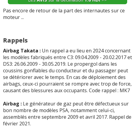
deux fois), défaut de série, le dernier changement a
changé totalement le type de capteu a ...
Lire la suite >>
-
Un seul défaut sur ce véhicule il est arrivée 2 ou 3 fois
Pas encore de retour de la part des internautes sur ce
que la température extérieure affichée soit dans les
moteur ...
-
30000km changé l'embrayage car il patinait à 112000
choux (-6° alors qu'il fait plus ...
Lire la suite >>
patine légèrement par moment en 3eme et 4eme. -
problème de voyant moteur qui s'allumait sans ...
Lire la
-
ELLE FUME NOIR
(+)
Rappels
suite >>
Airbag Takata :
Un rappel a eu lieu en 2024 concernant
-
Suite à une hausse de 5.4 pourcent de mon tarif
les modèles fabriqués entre C3: 09.04.2009 - 20.02.2017 et
+ d'INFOS
sur la déclinaison
1.6 HDI 92 ch
>>
assurance, j'ai demandé justification auprès de mon
DS3: 26.06.2009 - 30.05.2019. Le propergol dans les
assureur. Ce dernier explique une hausse de 1.7 ...
Lire la
coussins gonflables du conducteur et du passager peut
suite >>
se détériorer avec le temps. En cas de déploiement des
airbags, ceux-ci pourraient se rompre avec trop de force,
-
Dernier en datealternateur HS à 65000 kms pour un
causant des blessures aux occupants. Code rappel : MK7
véhicule de 4 ans, le SAV ne veut rien entendre, tous se
renvoient la balle (réseau Citroën et S ...
Lire la suite >>
Airbag :
Le générateur de gaz peut être défectueux sur
bon nombre de modèles PSA, notamment celui-ci,
-
Régulateur défaillant
(+)
assemblés entre septembre 2009 et avril 2017. Rappel de
février 2021.
-
Joint injecteurs a 260000 kilometres, ampoule qui
doivent se changer souvent
(+)