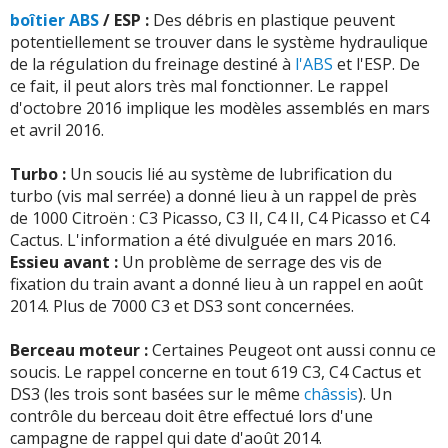
-
Bruit train avant - Voyant moteur (FAP) arrive
boîtier ABS
/ ESP :
Des débris en plastique peuvent
régulièrement - Ne tient pas beaucoup la route.
(+)
potentiellement se trouver dans le système hydraulique
de la régulation du freinage destiné à
l'ABS
et l'ESP. De
-
Catalyseur + fap + electrovanne - bruits divers
(+)
ce fait, il peut alors très mal fonctionner. Le rappel
d'octobre 2016 implique les modèles assemblés en mars
-
Voyant moteur ki s allume , s eteint !!!
(+)
et avril 2016.
-
Connectique autoradio, pneumatiques (les michelins
Turbo :
Un soucis lié au système de lubrification du
sont bien plus silencieux). - Consommation (ma 206 de
turbo (vis mal serrée) a donné lieu à un rappel de près
2006 avec le même moteur consommait la même ...
Lire la
de 1000 Citroën : C3 Picasso, C3 II, C4 II, C4 Picasso et C4
suite >>
Cactus. L'information a été divulguée en mars 2016.
Essieu avant :
Un problème de serrage des vis de
-
Batterie morte en 2014 - Alternateur mort en 2015
fixation du train avant a donné lieu à un rappel en août
(devis 460Euros) - Voyant anti-pollution s'allume en
2014. Plus de 7000 C3 et DS3 sont concernées.
2016, le véhicule roule à 5Km/h en première ...
Lire la
suite >>
Berceau moteur :
Certaines Peugeot ont aussi connu ce
-
Durite gaz oil. coupelle suspension
(+)
soucis. Le rappel concerne en tout 619 C3, C4 Cactus et
DS3 (les trois sont basées sur le même
châssis
). Un
-
Roulement boîte de vitesse HS plus embrayage
(+)
contrôle du berceau doit être effectué lors d'une
campagne de rappel qui date d'août 2014.