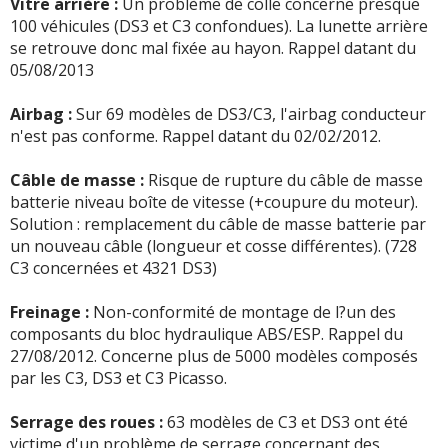
Vitre arrière :
Un problème de colle concerne presque
géométrie, pommeau de vitesse à changer, toute la
100 véhicules (DS3 et C3 confondues). La lunette arrière
climatisation HS(1000€) de réparation, ...
Lire la suite >>
se retrouve donc mal fixée au hayon. Rappel datant du
05/08/2013
+ d'INFOS
sur la déclinaison
1.4 HDI 68 ch
>>
Airbag :
Sur 69 modèles de DS3/C3, l'airbag conducteur
n'est pas conforme. Rappel datant du 02/02/2012.
Câble de masse :
Risque de rupture du câble de masse
batterie niveau boîte de vitesse (+coupure du moteur).
Solution : remplacement du câble de masse batterie par
un nouveau câble (longueur et cosse différentes). (728
C3 concernées et 4321 DS3)
Freinage :
Non-conformité de montage de l?un des
composants du bloc hydraulique ABS/ESP. Rappel du
27/08/2012. Concerne plus de 5000 modèles composés
par les C3, DS3 et C3 Picasso.
Serrage des roues :
63 modèles de C3 et DS3 ont été
victime d'un problème de serrage concernant des