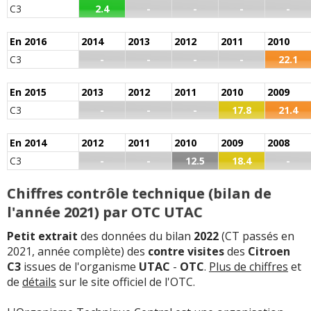
C3
2.4
-
-
-
-
En 2016
2014
2013
2012
2011
2010
C3
-
-
-
-
22.1
En 2015
2013
2012
2011
2010
2009
C3
-
-
-
17.8
21.4
En 2014
2012
2011
2010
2009
2008
C3
-
-
12.5
18.4
-
Chiffres contrôle technique (bilan de
l'année 2021) par OTC UTAC
Petit extrait
des données du bilan
2022
(CT passés en
2021, année complète) des
contre visites
des
Citroen
C3
issues de l'organisme
UTAC
-
OTC
.
Plus de chiffres
et
de
détails
sur le site officiel de l'OTC.