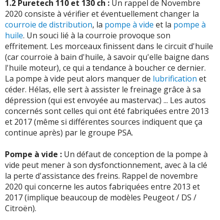
1.2 Puretech 110 et 130 ch :
Un rappel de Novembre
-
Voyant moteur orange allumé et message "défaut
2020 consiste à vérifier et éventuellement changer la
moteur", système de chauffage qui tombe en panne deux
courroie de distribution
, la
pompe à vide
et la
pompe à
fois (64.000km et 93.000km), tire vers la droi ...
Lire la
huile
. Un souci lié à la courroie provoque son
suite >>
effritement. Les morceaux finissent dans le circuit d'huile
(car courroie à bain d'huile, à savoir qu'elle baigne dans
-
Embrayage, défaut de régulateur
(+)
l'huile moteur), ce qui a tendance à boucher ce dernier.
La pompe à vide peut alors manquer de
lubrification
et
-
Durites de gasoils percées sous le boîtiers du filtre à air
céder. Hélas, elle sert à assister le freinage grâce à sa
à 140000 kms. Défaut de conception, impossible d'éviter
dépression (qui est envoyée au mastervac) ... Les autos
le frottement entre les deux ...
Lire la suite >>
concernés sont celles qui ont été fabriquées entre 2013
et 2017 (même si différentes sources indiquent que ça
-
Véhicule acheté d occasion chez citroen et pas de
continue après) par le groupe PSA.
problème de fonctionnement
(+)
Pompe à vide :
Un défaut de conception de la pompe à
-
Uniquement rotule de direction et disque normal.... - a
vide peut mener à son dysfonctionnement, avec à la clé
168000km systeme antipolution défaillant
(+)
la perte d'assistance des freins. Rappel de novembre
2020 qui concerne les autos fabriquées entre 2013 et
-
Joint d injecteur a remplacer à 98000km facture salée
2017 (implique beaucoup de modèles Peugeot / DS /
(+)
Citroën).