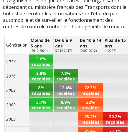
L'Organisme Technique Central est une organisation
dépendant du ministère français des Transports dont le
but est de recolter les informations sur l'état du parc
automobile et de surveiller le fonctionnement des
centres de contrôle routier et l'homogénéité de ceux-ci.
Moins de
De 6 à 9
De 10 à 14
Plus de 15
Génération
5 ans
ans
ans
ans
(2017-2021)
(2012-2017)
(2007-2012)
(< 2007)
3.6%
2017
recalées
3.8%
7.8%
2016
recalées
recalées
8%
12.4%
22.3%
2009
recalées
recalées
recalées
3.7%
8.9%
22%
2009
recalées
recalées
recalées
23.2%
30.2%
2003
recalées
recalées
21.4%
27.3%