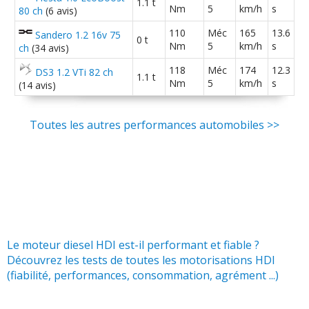
1.1 t
juin 201
(
0
)
Nm
5
km/h
s
80 ch
(6 avis)
110
Méc
165
13.6
Sandero 1.2 16v 75
1.2 Vti 82 ch 2016
(
0
)
0 t
09/20
Nm
5
km/h
s
ch
(34 avis)
118
Méc
174
12.3
DS3 1.2 VTi 82 ch
1.1 t
Nm
5
km/h
s
(14 avis)
1.2 Vti 82 ch 98000km
(
2
)
15/20
Toutes les autres performances automobiles >>
1.2 VTi 82 ch
(
0
)
-- /20
1.2 VTi 82 ch 12000 kms, annee 2014
(
5
-- /20
)
1.2 VTi 82 ch 33000km 18/04/2013
(
3
-- /20
Le moteur diesel HDI est-il performant et fiable ?
)
Découvrez les tests de toutes les motorisations HDI
(fiabilité, performances, consommation, agrément ...)
1.2 VTi 82 ch 1000
(
0
)
19/20