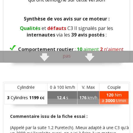
Synthèse de vos avis sur ce moteur :
Qualités
et
défauts
C3 II signalés par les
internautes
via les
39 avis postés
:
Comportement routier
:
10
aiment
2
n'aiment
pas
Freinage
:
5
aiment
Agrément
:
6
aiment
3
n'aiment pas
Cylindrée
0 à 100 km/h
V. Max
Couple
120
Nm
3
Cylindres
1199 cc
12.4
s
176
km/h
Poids
:
1
aime
1
n'aime pas
à
3000
t/min
Confort global
:
12
aiment
4
n'aiment pas
Commentaire issu de la fiche essai :
(Appelé par la suite 1.2 Puretech). Mieux adapté à une C3 qu'à
Confort des sièges
:
2
aiment