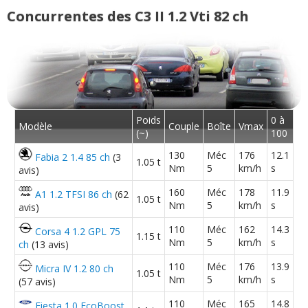
1.2 Vti 82 ch 5 vitesse 50000 km année
05/20
Concurrentes des C3 II 1.2 Vti 82 ch
2014
(
0
)
1.2 VTi 82 ch
(
2
)
10/20
1.2 Vti 82 ch manuelle , 95000km ,
01/20
06/2016 ,
(
0
)
Poids
0 à
Modèle
Couple
Boîte
Vmax
(~)
100
1.2 Vti 82 ch 60000 km
(
1
)
130
Méc
176
12.1
Fabia 2 1.4 85 ch
(3
12/20
1.05 t
Nm
5
km/h
s
avis)
160
Méc
178
11.9
A1 1.2 TFSI 86 ch
(62
1.05 t
1.2 Vti 82 ch 162000
(
0
)
Nm
5
km/h
s
00/20
avis)
110
Méc
162
14.3
Corsa 4 1.2 GPL 75
1.15 t
Nm
5
km/h
s
ch
(13 avis)
1.2 Vti 82 ch 111430
(
0
)
10/20
110
Méc
176
13.9
Micra IV 1.2 80 ch
1.05 t
Nm
5
km/h
s
(57 avis)
1.2 Vti 82 ch boite mecanique /année
-- /20
110
Méc
165
14.8
Fiesta 1.0 EcoBoost