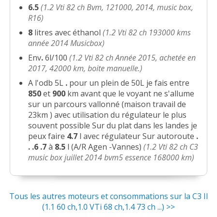
6.5
(1.2 Vti 82 ch Bvm, 121000, 2014, music box,
1.2 Vti 82 ch Boîte 5 vitesses, 120.000
R16)
-- /20
kms
(
0
)
8
litres avec éthanol
(1.2 Vti 82 ch 193000 kms
année 2014 Musicbox)
1.2 Vti 82 ch Modèle "Attraction" mis
11/20
Env
.
6l/100
(1.2 Vti 82 ch Année 2015, achetée en
en circ
(
2
)
2017, 42000 km, boite manuelle.)
A l'odb 5L
.
pour un plein de 50L je fais entre
1.2 VTi 82 ch 2500 km 2 mois d'âge
(
0
12/20
850
et
900
km avant que
le voyant ne s'allume
)
sur un parcours vallonné (maison travail de
23km )
avec utilisation du régulateur le plus
1.2 VTi 82 ch
(
0
)
19/20
souvent possible Sur du plat dans les landes je
peux faire
4.7
l avec régulateur Sur autoroute
.
.
.6
.7
à
8.5
l (A/R Agen -Vannes)
(1.2 Vti 82 ch C3
1.2 Vti 82 ch C3 1,2 VTI 82CV éssence
music box juillet 2014 bvm5 essence 168000 km)
18/20
du 11/2
(
0
)
1.2 Vti 82 ch 42000 km et 4ans
(
0
)
17/20
Tous les autres moteurs et consommations sur la C3 II
(1.1 60 ch,1.0 VTi 68 ch,1.4 73 ch ...) >>