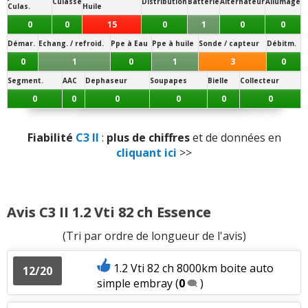
Culasse
Distribution
Batterie
Alternateur
Allumage
raisonnable
)
Culas.
Huile
Volume de coffre
:
1
aime
1
n'aime pas
0
0
15
0
1
0
0
Note des internautes :
11.3/20
Démar.
Echang. / refroid.
Ppe à Eau
Ppe à huile
Sonde / capteur
Débitm.
Puissance moteur et relances
:
3
aiment
4
Panne la plus signalée :
0
1
0
1
3
0
n'aiment pas
consommation importante d'huile
Segment.
AAC
Dephaseur
Soupapes
Bielle
Collecteur
Couple moteur
:
1
aime
4
n'aiment pas
0
0
0
0
0
0
Consommation
:
5
aiment
6
n'aiment pas
Fiabilité
C3 II
:
plus de chiffres
et de données en
cliquant ici
>>
Boîte de vitesses (agrément, longueur des
rapports)
:
1
aime
Avis C3 II 1.2 Vti 82 ch Essence
Style
:
3
aiment
(Tri par ordre de longueur de l'avis)
Equipement
:
1
aime
1.2 Vti 82 ch 8000km boite auto
12/20
Poids
:
1
aime
1
n'aime pas
simple embray
(
0
)