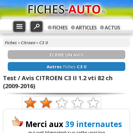
FICHES
ARTICLES
ACTUS
Fiches
Citroen
C3 II
>
>
ECRIRE UN AVIS
Autres
Fiches
C3 II
Test / Avis CITROEN C3 II 1.2 vti 82 ch
(2009-2016)
Merci aux
39 internautes
qui ont témoigné sur cette version